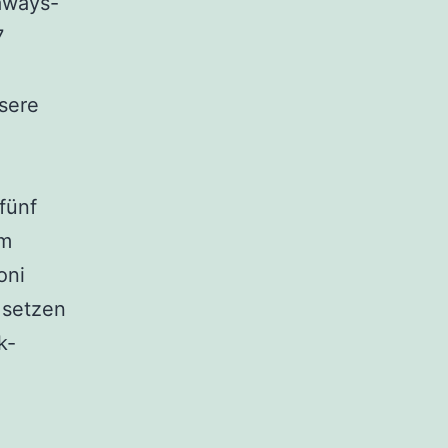
ways-
7
sere
fünf
rm
oni
 setzen
k-