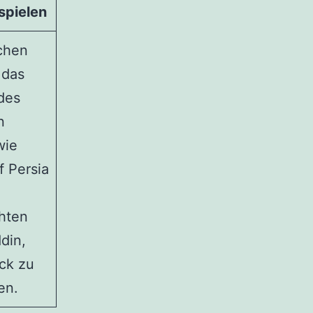
spielen
schen
 das
des
n
wie
f Persia
hten
din,
ck zu
en.