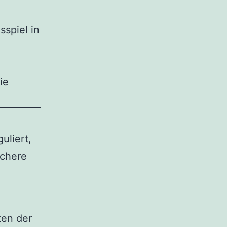
sspiel in
ie
uliert,
ichere
ten der