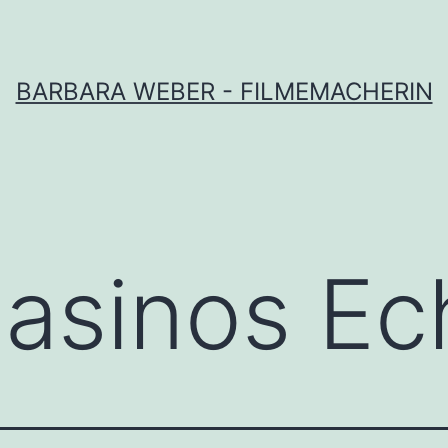
BARBARA WEBER - FILMEMACHERIN
asinos Ec