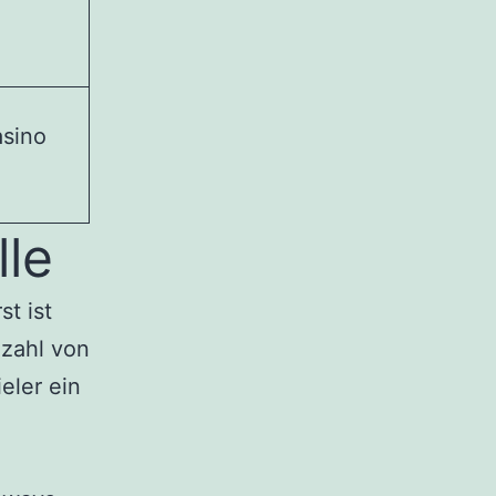
asino
le
st ist
lzahl von
eler ein