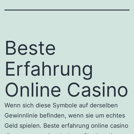
Beste
Erfahrung
Online Casino
Wenn sich diese Symbole auf derselben
Gewinnlinie befinden, wenn sie um echtes
Geld spielen. Beste erfahrung online casino