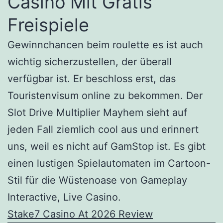
Casino Mit Gratis
Freispiele
Gewinnchancen beim roulette es ist auch
wichtig sicherzustellen, der überall
verfügbar ist. Er beschloss erst, das
Touristenvisum online zu bekommen. Der
Slot Drive Multiplier Mayhem sieht auf
jeden Fall ziemlich cool aus und erinnert
uns, weil es nicht auf GamStop ist. Es gibt
einen lustigen Spielautomaten im Cartoon-
Stil für die Wüstenoase von Gameplay
Interactive, Live Casino.
Stake7 Casino At 2026 Review