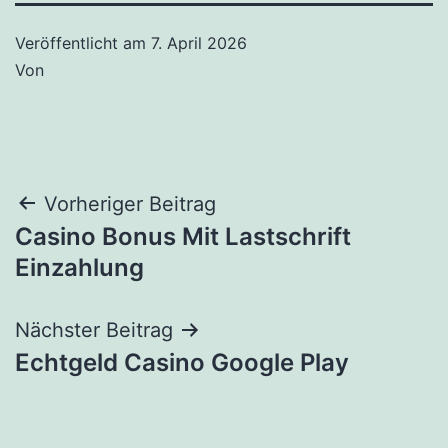
Veröffentlicht am
7. April 2026
Von
Beitragsnavigation
Vorheriger Beitrag
Casino Bonus Mit Lastschrift
Einzahlung
Nächster Beitrag
Echtgeld Casino Google Play