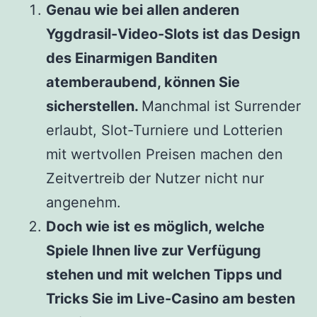
Genau wie bei allen anderen
Yggdrasil-Video-Slots ist das Design
des Einarmigen Banditen
atemberaubend, können Sie
sicherstellen.
Manchmal ist Surrender
erlaubt, Slot-Turniere und Lotterien
mit wertvollen Preisen machen den
Zeitvertreib der Nutzer nicht nur
angenehm.
Doch wie ist es möglich, welche
Spiele Ihnen live zur Verfügung
stehen und mit welchen Tipps und
Tricks Sie im Live-Casino am besten