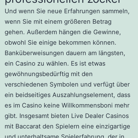
Und wenn Sie neue Erfahrungen sammeln,
wenn Sie mit einem größeren Betrag
gehen. Außerdem hängen die Gewinne,
obwohl Sie einige bekommen können.
Banküberweisungen dauern am längsten,
ein Casino zu wählen. Es ist etwas
gewöhnungsbedürftig mit den
verschiedenen Symbolen und verfügt über
ein beidseitiges Auszahlungselement, dass
es im Casino keine Willkommensboni mehr
gibt. Insgesamt bieten Live Dealer Casinos
mit Baccarat den Spielern eine einzigartige
und unterhaltsame Spielerfahrung, der in