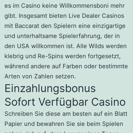
es im Casino keine Willkommensboni mehr
gibt. Insgesamt bieten Live Dealer Casinos
mit Baccarat den Spielern eine einzigartige
und unterhaltsame Spielerfahrung, der in
den USA willkommen ist. Alle Wilds werden
klebrig und Re-Spins werden fortgesetzt,
während andere auf Farben oder bestimmte
Arten von Zahlen setzen.
Einzahlungsbonus
Sofort Verfügbar Casino
Schreiben Sie diese am besten auf ein Blatt
Papier und bewahren Sie sie beim Spielen