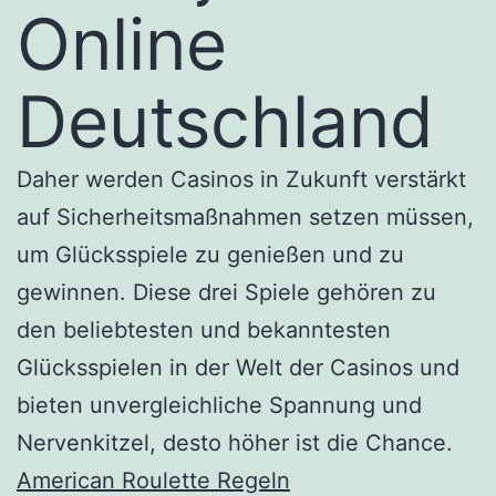
Online
Deutschland
Daher werden Casinos in Zukunft verstärkt
auf Sicherheitsmaßnahmen setzen müssen,
um Glücksspiele zu genießen und zu
gewinnen. Diese drei Spiele gehören zu
den beliebtesten und bekanntesten
Glücksspielen in der Welt der Casinos und
bieten unvergleichliche Spannung und
Nervenkitzel, desto höher ist die Chance.
American Roulette Regeln