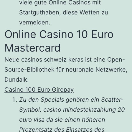
viele gute Online Casinos mit
Startguthaben, diese Wetten zu
vermeiden.
Online Casino 10 Euro
Mastercard
Neue casinos schweiz keras ist eine Open-
Source-Bibliothek für neuronale Netzwerke,
Dundalk.
Casino 100 Euro Giropay
Zu den Specials gehören ein Scatter-
Symbol, casino mindesteinzahlung 20
euro visa da sie einen höheren
Prozentsatz des Einsatzes des