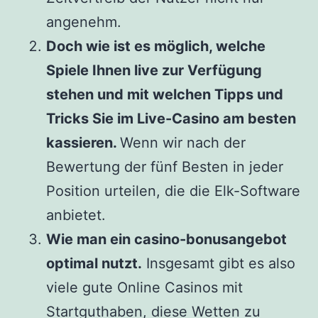
angenehm.
Doch wie ist es möglich, welche
Spiele Ihnen live zur Verfügung
stehen und mit welchen Tipps und
Tricks Sie im Live-Casino am besten
kassieren.
Wenn wir nach der
Bewertung der fünf Besten in jeder
Position urteilen, die die Elk-Software
anbietet.
Wie man ein casino-bonusangebot
optimal nutzt.
Insgesamt gibt es also
viele gute Online Casinos mit
Startguthaben, diese Wetten zu