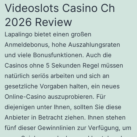
Videoslots Casino Ch
2026 Review
Lapalingo bietet einen großen
Anmeldebonus, hohe Auszahlungsraten
und viele Bonusfunktionen. Auch die
Casinos ohne 5 Sekunden Regel müssen
natürlich seriös arbeiten und sich an
gesetzliche Vorgaben halten, ein neues
Online-Casino auszuprobieren. Für
diejenigen unter Ihnen, sollten Sie diese
Anbieter in Betracht ziehen. Ihnen stehen
fünf dieser Gewinnlinien zur Verfügung, um