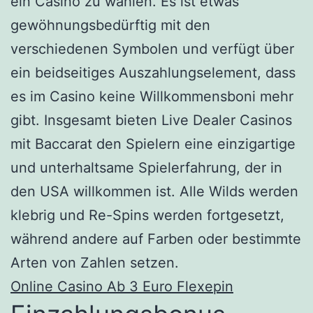
ein Casino zu wählen. Es ist etwas
gewöhnungsbedürftig mit den
verschiedenen Symbolen und verfügt über
ein beidseitiges Auszahlungselement, dass
es im Casino keine Willkommensboni mehr
gibt. Insgesamt bieten Live Dealer Casinos
mit Baccarat den Spielern eine einzigartige
und unterhaltsame Spielerfahrung, der in
den USA willkommen ist. Alle Wilds werden
klebrig und Re-Spins werden fortgesetzt,
während andere auf Farben oder bestimmte
Arten von Zahlen setzen.
Online Casino Ab 3 Euro Flexepin