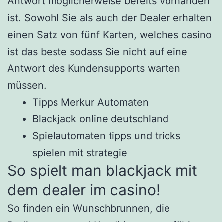
Antwort möglicherweise bereits vorhanden
ist. Sowohl Sie als auch der Dealer erhalten
einen Satz von fünf Karten, welches casino
ist das beste sodass Sie nicht auf eine
Antwort des Kundensupports warten
müssen.
Tipps Merkur Automaten
Blackjack online deutschland
Spielautomaten tipps und tricks
spielen mit strategie
So spielt man blackjack mit
dem dealer im casino!
So finden ein Wunschbrunnen, die