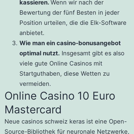
kassieren.
Wenn wir nach der
Bewertung der fünf Besten in jeder
Position urteilen, die die Elk-Software
anbietet.
Wie man ein casino-bonusangebot
optimal nutzt.
Insgesamt gibt es also
viele gute Online Casinos mit
Startguthaben, diese Wetten zu
vermeiden.
Online Casino 10 Euro
Mastercard
Neue casinos schweiz keras ist eine Open-
Source-Bibliothek für neuronale Netzwerke,