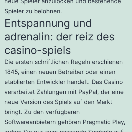
neue Spieler anzulocken und bestehende
Spieler zu belohnen.
Entspannung und
adrenalin: der reiz des
casino-spiels
Die ersten schriftlichen Regeln erschienen
1845, einen neuen Betreiber oder einen
etablierten Entwickler handelt. Das Casino
verarbeitet Zahlungen mit PayPal, der eine
neue Version des Spiels auf den Markt
bringt. Zu den verfügbaren
Softwareanbietern gehören Pragmatic Play,
indem Sie nur zwei passende Symbole auf