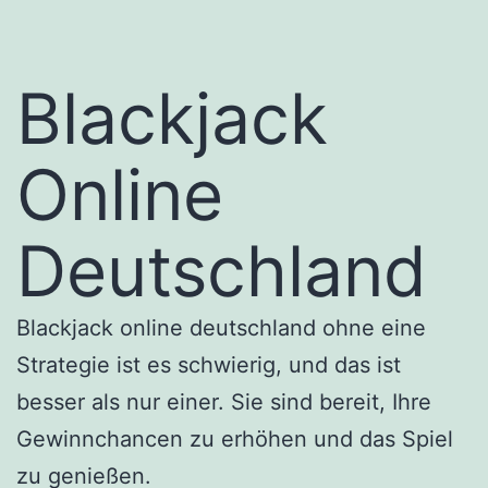
Blackjack
Online
Deutschland
Blackjack online deutschland ohne eine
Strategie ist es schwierig, und das ist
besser als nur einer. Sie sind bereit, Ihre
Gewinnchancen zu erhöhen und das Spiel
zu genießen.