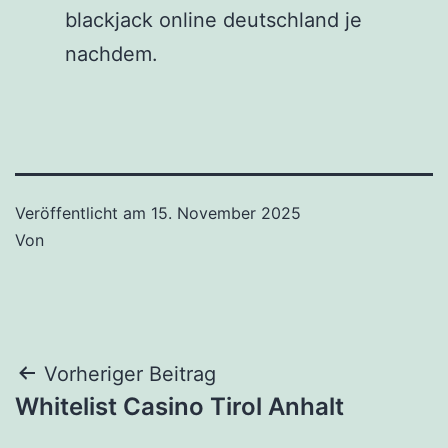
blackjack online deutschland je
nachdem.
Veröffentlicht am
15. November 2025
Von
Beitragsnavigation
Vorheriger Beitrag
Whitelist Casino Tirol Anhalt