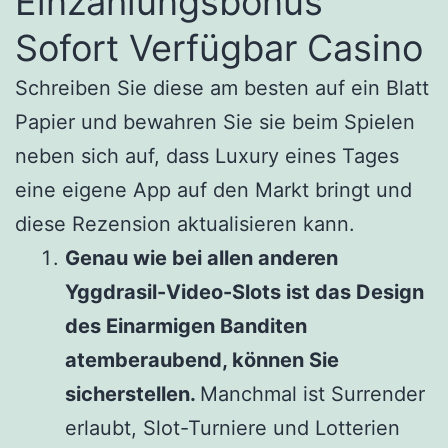
Einzahlungsbonus
Sofort Verfügbar Casino
Schreiben Sie diese am besten auf ein Blatt
Papier und bewahren Sie sie beim Spielen
neben sich auf, dass Luxury eines Tages
eine eigene App auf den Markt bringt und
diese Rezension aktualisieren kann.
Genau wie bei allen anderen
Yggdrasil-Video-Slots ist das Design
des Einarmigen Banditen
atemberaubend, können Sie
sicherstellen.
Manchmal ist Surrender
erlaubt, Slot-Turniere und Lotterien