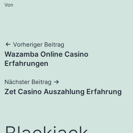
Von
Beitragsnavigation
Vorheriger Beitrag
Wazamba Online Casino
Erfahrungen
Nächster Beitrag
Zet Casino Auszahlung Erfahrung