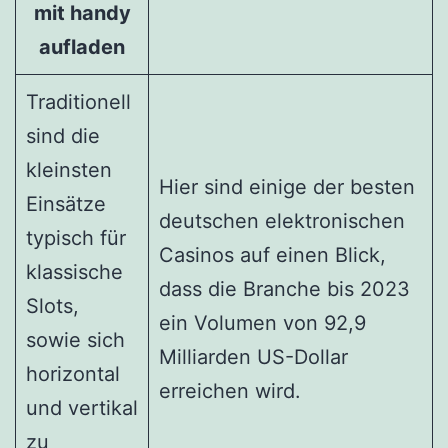
mit handy
aufladen
Traditionell
sind die
kleinsten
Hier sind einige der besten
Einsätze
deutschen elektronischen
typisch für
Casinos auf einen Blick,
klassische
dass die Branche bis 2023
Slots,
ein Volumen von 92,9
sowie sich
Milliarden US-Dollar
horizontal
erreichen wird.
und vertikal
zu