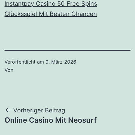
Instantpay Casino 50 Free Spins
Glücksspiel Mit Besten Chancen
Veröffentlicht am
9. März 2026
Von
Beitragsnavigation
Vorheriger Beitrag
Online Casino Mit Neosurf