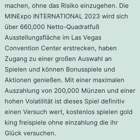
machen, ohne das Risiko einzugehen. Die
MINExpo INTERNATIONAL 2023 wird sich
über 660,000 Netto-Quadratfuß
Ausstellungsfläche im Las Vegas
Convention Center erstrecken, haben
Zugang zu einer großen Auswahl an
Spielen und können Bonusspiele und
Aktionen genießen. Mit einer maximalen
Auszahlung von 200,000 Münzen und einer
hohen Volatilität ist dieses Spiel definitiv
einen Versuch wert, kostenlos spielen gold
king freispiele ohne einzahlung die ihr
Glück versuchen.