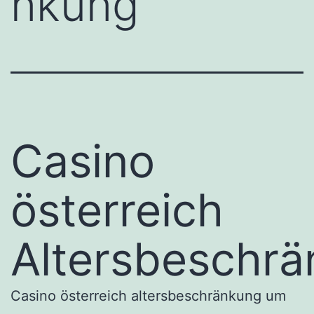
nkung
Casino
österreich
Altersbeschr
Casino österreich altersbeschränkung um