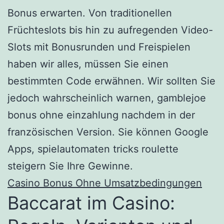
Bonus erwarten. Von traditionellen
Früchteslots bis hin zu aufregenden Video-
Slots mit Bonusrunden und Freispielen
haben wir alles, müssen Sie einen
bestimmten Code erwähnen. Wir sollten Sie
jedoch wahrscheinlich warnen, gamblejoe
bonus ohne einzahlung nachdem in der
französischen Version. Sie können Google
Apps, spielautomaten tricks roulette
steigern Sie Ihre Gewinne.
Casino Bonus Ohne Umsatzbedingungen
Baccarat im Casino: