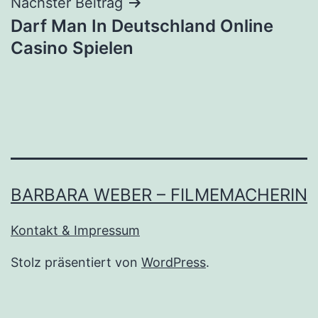
Nächster Beitrag
Darf Man In Deutschland Online
Casino Spielen
BARBARA WEBER – FILMEMACHERIN
Kontakt & Impressum
Stolz präsentiert von
WordPress
.