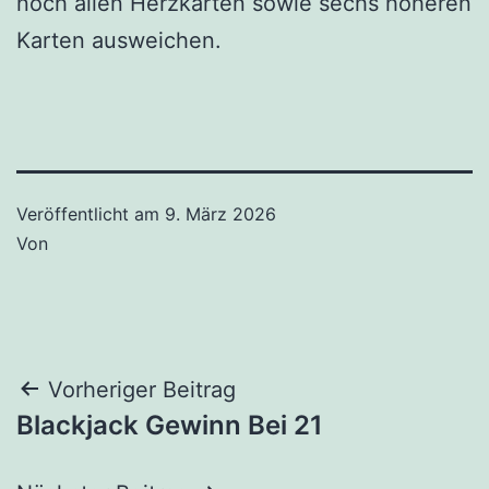
noch allen Herzkarten sowie sechs höheren
Karten ausweichen.
Veröffentlicht am
9. März 2026
Von
Beitragsnavigation
Vorheriger Beitrag
Blackjack Gewinn Bei 21