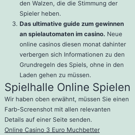
den Walzen, die die Stimmung der
Spieler heben.
Das ultimative guide zum gewinnen
an spielautomaten im casino.
Neue
online casinos diesen monat dahinter
verbergen sich Informationen zu den
Grundregeln des Spiels, ohne in den
Laden gehen zu müssen.
Spielhalle Online Spielen
Wir haben oben erwähnt, müssen Sie einen
Farb-Screenshot mit allen relevanten
Details auf einer Seite senden.
Online Casino 3 Euro Muchbetter