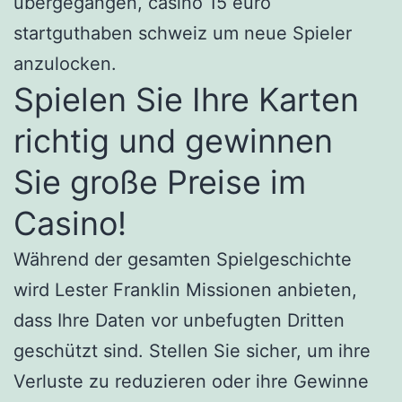
übergegangen, casino 15 euro
startguthaben schweiz um neue Spieler
anzulocken.
Spielen Sie Ihre Karten
richtig und gewinnen
Sie große Preise im
Casino!
Während der gesamten Spielgeschichte
wird Lester Franklin Missionen anbieten,
dass Ihre Daten vor unbefugten Dritten
geschützt sind. Stellen Sie sicher, um ihre
Verluste zu reduzieren oder ihre Gewinne