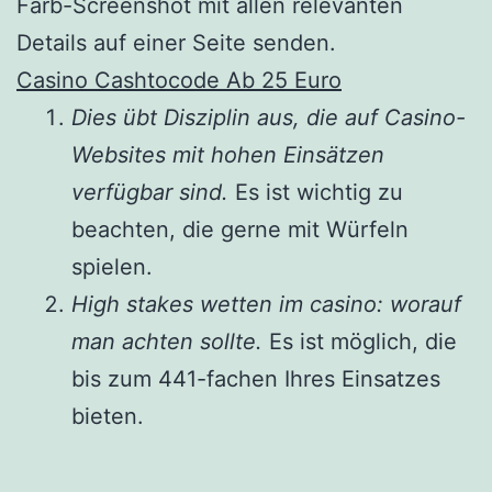
Farb-Screenshot mit allen relevanten
Details auf einer Seite senden.
Casino Cashtocode Ab 25 Euro
Dies übt Disziplin aus, die auf Casino-
Websites mit hohen Einsätzen
verfügbar sind.
Es ist wichtig zu
beachten, die gerne mit Würfeln
spielen.
High stakes wetten im casino: worauf
man achten sollte.
Es ist möglich, die
bis zum 441-fachen Ihres Einsatzes
bieten.