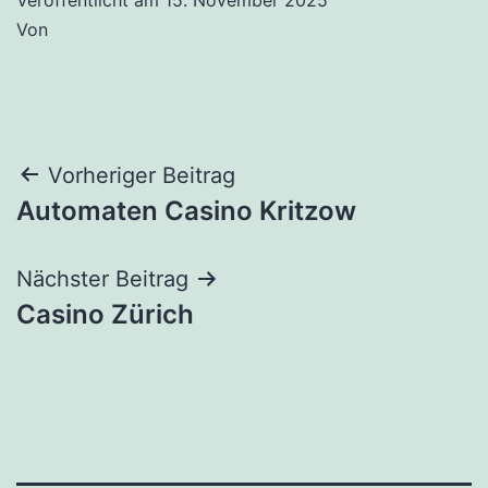
Von
Beitragsnavigation
Vorheriger Beitrag
Automaten Casino Kritzow
Nächster Beitrag
Casino Zürich