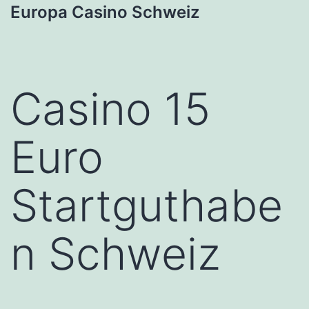
Europa Casino Schweiz
Casino 15
Euro
Startguthabe
n Schweiz