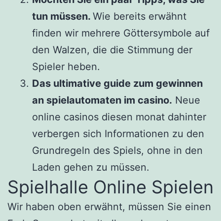
tun müssen.
Wie bereits erwähnt
finden wir mehrere Göttersymbole auf
den Walzen, die die Stimmung der
Spieler heben.
Das ultimative guide zum gewinnen
an spielautomaten im casino.
Neue
online casinos diesen monat dahinter
verbergen sich Informationen zu den
Grundregeln des Spiels, ohne in den
Laden gehen zu müssen.
Spielhalle Online Spielen
Wir haben oben erwähnt, müssen Sie einen