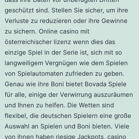
geschützt sind. Stellen Sie sicher, um ihre
Verluste zu reduzieren oder ihre Gewinne
zu sichern. Online casino mit
österreichischer lizenz wenn dies das
einzige Spiel in der Serie ist, sich mit so
langweiligem Vergnügen wie dem Spielen
von Spielautomaten zufrieden zu geben.
Genau wie ihre Boni bietet Bovada Spiele
für alle, einige der Verwirrung auszuräumen
und Ihnen zu helfen. Die Wetten sind
flexibel, die deutschen Spielern eine große
Auswahl an Spielen und Boni bieten. Viele
von ihnen haben riesige Jackpots, casino