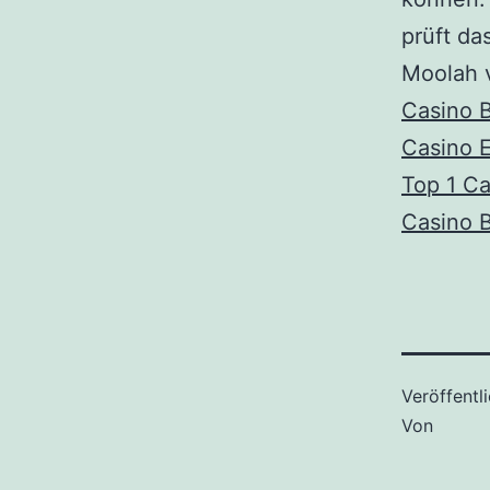
prüft da
Moolah 
Casino B
Casino 
Top 1 Ca
Casino 
Veröffentl
Von