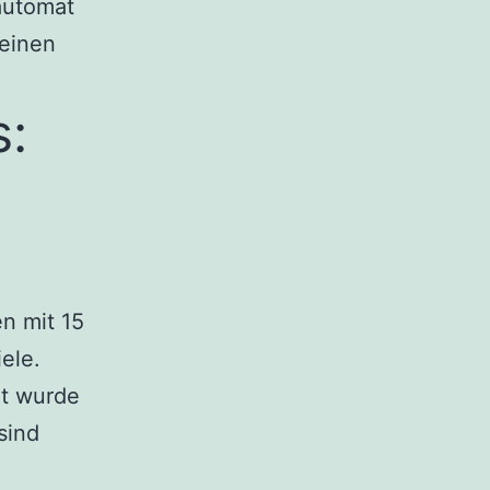
automat
 einen
s:
n mit 15
ele.
rt wurde
sind