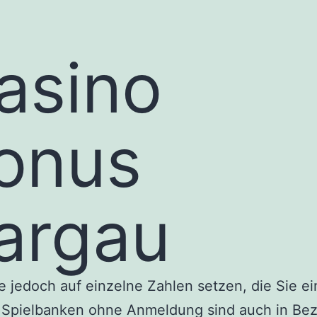
asino
onus
argau
 jedoch auf einzelne Zahlen setzen, die Sie e
 Spielbanken ohne Anmeldung sind auch in Bez