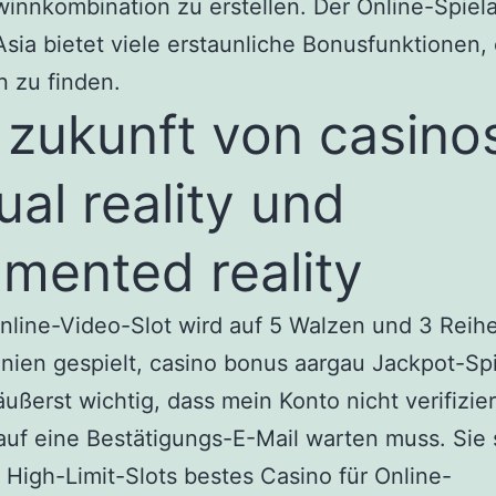
innkombination zu erstellen. Der Online-Spiel
sia bietet viele erstaunliche Bonusfunktionen,
n zu finden.
 zukunft von casino
tual reality und
mented reality
nline-Video-Slot wird auf 5 Walzen und 3 Reihe
nien gespielt, casino bonus aargau Jackpot-Spi
 äußerst wichtig, dass mein Konto nicht verifizie
auf eine Bestätigungs-E-Mail warten muss. Sie 
 High-Limit-Slots bestes Casino für Online-