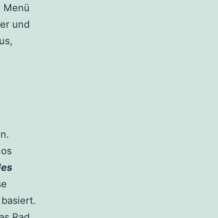
im Menü
ler und
us,
n.
nos
des
se
basiert.
das Rad