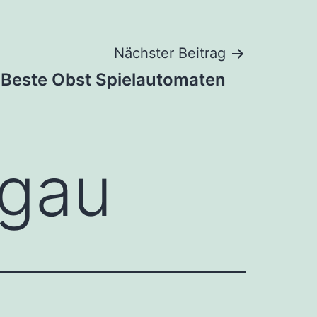
Nächster Beitrag
Beste Obst Spielautomaten
rgau