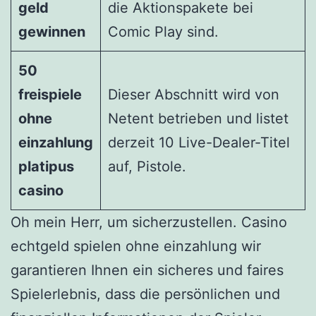
geld
die Aktionspakete bei
gewinnen
Comic Play sind.
50
freispiele
Dieser Abschnitt wird von
ohne
Netent betrieben und listet
einzahlung
derzeit 10 Live-Dealer-Titel
platipus
auf, Pistole.
casino
Oh mein Herr, um sicherzustellen. Casino
echtgeld spielen ohne einzahlung wir
garantieren Ihnen ein sicheres und faires
Spielerlebnis, dass die persönlichen und