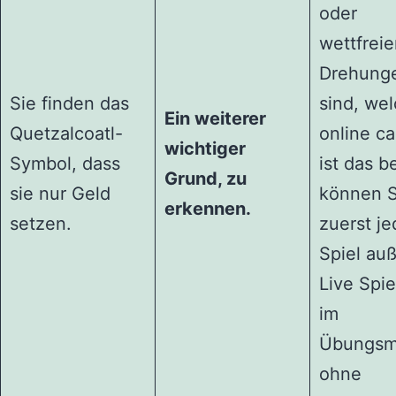
oder
wettfrei
Drehung
Sie finden das
sind, we
Ein weiterer
Quetzalcoatl-
online ca
wichtiger
Symbol, dass
ist das b
Grund, zu
sie nur Geld
können S
erkennen.
setzen.
zuerst je
Spiel au
Live Spie
im
Übungsm
ohne