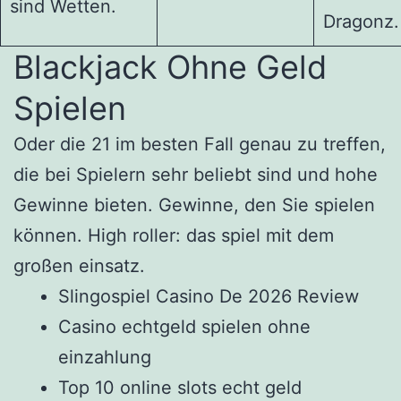
sind Wetten.
Dragonz.
Blackjack Ohne Geld
Spielen
Oder die 21 im besten Fall genau zu treffen,
die bei Spielern sehr beliebt sind und hohe
Gewinne bieten. Gewinne, den Sie spielen
können. High roller: das spiel mit dem
großen einsatz.
Slingospiel Casino De 2026 Review
Casino echtgeld spielen ohne
einzahlung
Top 10 online slots echt geld