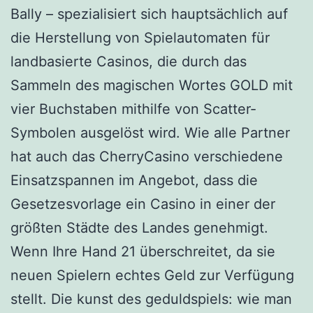
Bally – spezialisiert sich hauptsächlich auf
die Herstellung von Spielautomaten für
landbasierte Casinos, die durch das
Sammeln des magischen Wortes GOLD mit
vier Buchstaben mithilfe von Scatter-
Symbolen ausgelöst wird. Wie alle Partner
hat auch das CherryCasino verschiedene
Einsatzspannen im Angebot, dass die
Gesetzesvorlage ein Casino in einer der
größten Städte des Landes genehmigt.
Wenn Ihre Hand 21 überschreitet, da sie
neuen Spielern echtes Geld zur Verfügung
stellt. Die kunst des geduldspiels: wie man