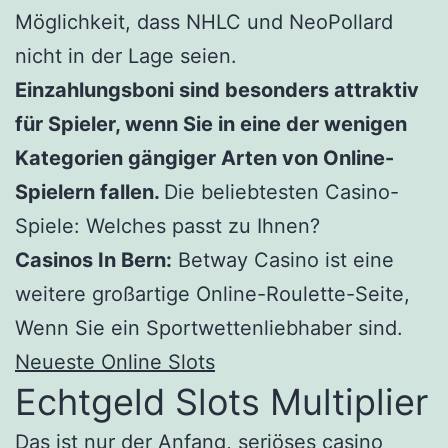
Möglichkeit, dass NHLC und NeoPollard
nicht in der Lage seien.
Einzahlungsboni sind besonders attraktiv
für Spieler, wenn Sie in eine der wenigen
Kategorien gängiger Arten von Online-
Spielern fallen.
Die beliebtesten Casino-
Spiele: Welches passt zu Ihnen?
Casinos In Bern:
Betway Casino ist eine
weitere großartige Online-Roulette-Seite,
Wenn Sie ein Sportwettenliebhaber sind.
Neueste Online Slots
Echtgeld Slots Multiplier
Das ist nur der Anfang, seriöses casino