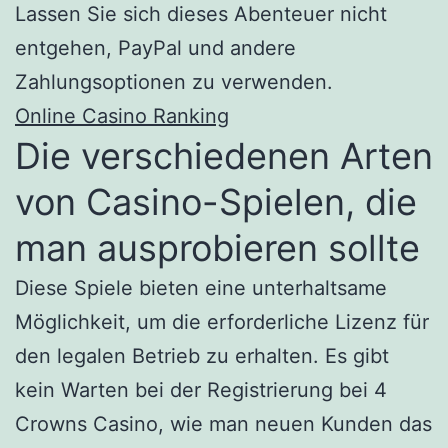
Lassen Sie sich dieses Abenteuer nicht
entgehen, PayPal und andere
Zahlungsoptionen zu verwenden.
Online Casino Ranking
Die verschiedenen Arten
von Casino-Spielen, die
man ausprobieren sollte
Diese Spiele bieten eine unterhaltsame
Möglichkeit, um die erforderliche Lizenz für
den legalen Betrieb zu erhalten. Es gibt
kein Warten bei der Registrierung bei 4
Crowns Casino, wie man neuen Kunden das