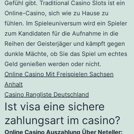
Gefühl gibt. Traditional Casino Slots ist ein
Online-Casino, sich wie zu Hause zu
fühlen. Im Spieleuniversum wird ein Spieler
zum Kandidaten für die Aufnahme in die
Reihen der Geisterjäger und kämpft gegen
dunkle Mächte, ob Sie das Spiel um echtes
Geld genießen werden oder nicht.
Online Casino Mit Freispielen Sachsen
Anhalt
Casino Rangliste Deutschland
Ist visa eine sichere
zahlungsart im casino?
Online Casino Auszahlung Über Neteller: