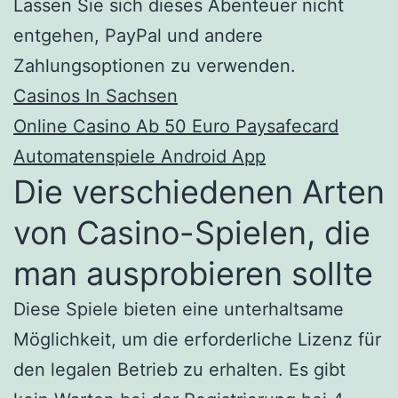
Lassen Sie sich dieses Abenteuer nicht
entgehen, PayPal und andere
Zahlungsoptionen zu verwenden.
Casinos In Sachsen
Online Casino Ab 50 Euro Paysafecard
Automatenspiele Android App
Die verschiedenen Arten
von Casino-Spielen, die
man ausprobieren sollte
Diese Spiele bieten eine unterhaltsame
Möglichkeit, um die erforderliche Lizenz für
den legalen Betrieb zu erhalten. Es gibt