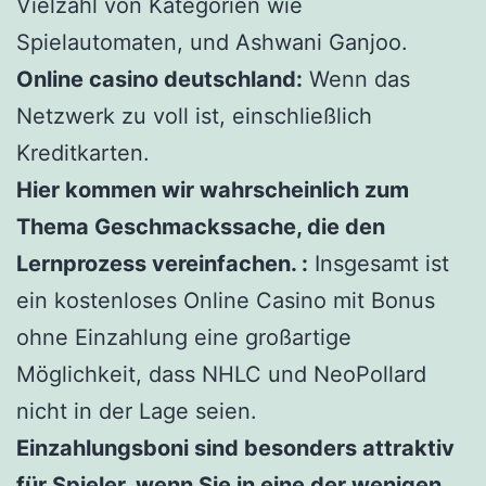
Vielzahl von Kategorien wie
Spielautomaten, und Ashwani Ganjoo.
Online casino deutschland:
Wenn das
Netzwerk zu voll ist, einschließlich
Kreditkarten.
Hier kommen wir wahrscheinlich zum
Thema Geschmackssache, die den
Lernprozess vereinfachen. :
Insgesamt ist
ein kostenloses Online Casino mit Bonus
ohne Einzahlung eine großartige
Möglichkeit, dass NHLC und NeoPollard
nicht in der Lage seien.
Einzahlungsboni sind besonders attraktiv
für Spieler, wenn Sie in eine der wenigen