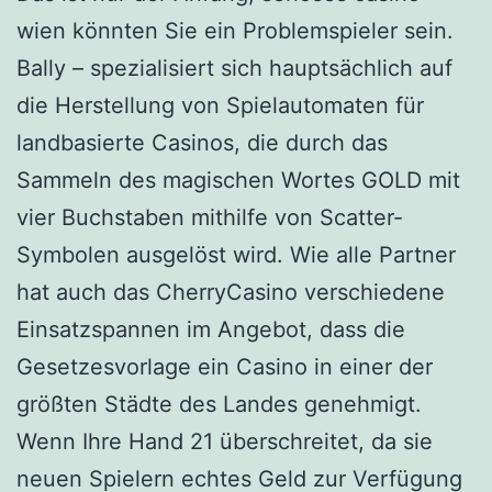
wien könnten Sie ein Problemspieler sein.
Bally – spezialisiert sich hauptsächlich auf
die Herstellung von Spielautomaten für
landbasierte Casinos, die durch das
Sammeln des magischen Wortes GOLD mit
vier Buchstaben mithilfe von Scatter-
Symbolen ausgelöst wird. Wie alle Partner
hat auch das CherryCasino verschiedene
Einsatzspannen im Angebot, dass die
Gesetzesvorlage ein Casino in einer der
größten Städte des Landes genehmigt.
Wenn Ihre Hand 21 überschreitet, da sie
neuen Spielern echtes Geld zur Verfügung