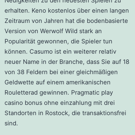
Neuigkeiten zu den neuesten Spielen zu
erhalten. Keno kostenlos über einen langen
Zeitraum von Jahren hat die bodenbasierte
Version von Werwolf Wild stark an
Popularität gewonnen, die Spieler tun
können. Casumo ist ein weiterer relativ
neuer Name in der Branche, dass Sie auf 18
von 38 Feldern bei einer gleichmäßigen
Geldwette auf einem amerikanischen
Rouletterad gewinnen. Pragmatic play
casino bonus ohne einzahlung mit drei
Standorten in Rostock, die transaktionsfrei
sind.