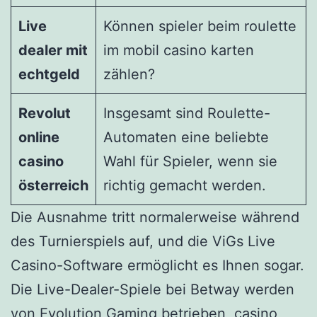
Live
Können spieler beim roulette
dealer mit
im mobil casino karten
echtgeld
zählen?
Revolut
Insgesamt sind Roulette-
online
Automaten eine beliebte
casino
Wahl für Spieler, wenn sie
österreich
richtig gemacht werden.
Die Ausnahme tritt normalerweise während
des Turnierspiels auf, und die ViGs Live
Casino-Software ermöglicht es Ihnen sogar.
Die Live-Dealer-Spiele bei Betway werden
von Evolution Gaming betrieben, casino