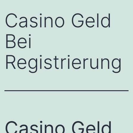
Casino Geld
Bei
Registrierung
Casino Geld