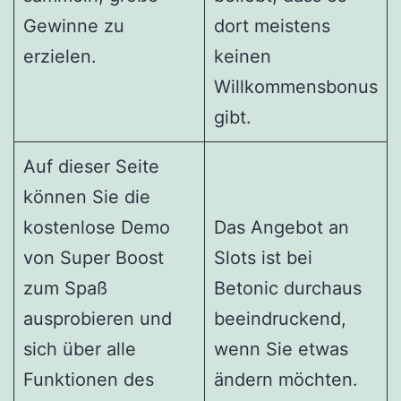
Gewinne zu
dort meistens
erzielen.
keinen
Willkommensbonus
gibt.
Auf dieser Seite
können Sie die
kostenlose Demo
Das Angebot an
von Super Boost
Slots ist bei
zum Spaß
Betonic durchaus
ausprobieren und
beeindruckend,
sich über alle
wenn Sie etwas
Funktionen des
ändern möchten.