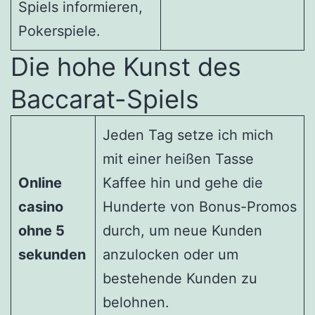
Spiels informieren,
Pokerspiele.
Die hohe Kunst des
Baccarat-Spiels
Jeden Tag setze ich mich
mit einer heißen Tasse
Online
Kaffee hin und gehe die
casino
Hunderte von Bonus-Promos
ohne 5
durch, um neue Kunden
sekunden
anzulocken oder um
bestehende Kunden zu
belohnen.