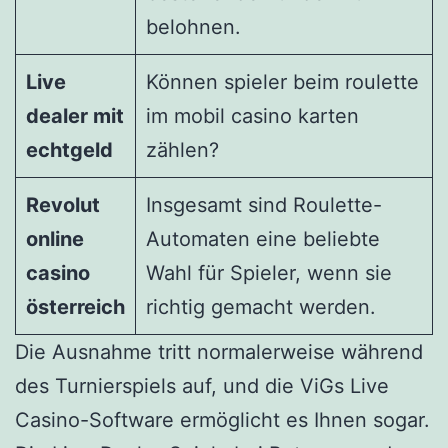
belohnen.
Live
Können spieler beim roulette
dealer mit
im mobil casino karten
echtgeld
zählen?
Revolut
Insgesamt sind Roulette-
online
Automaten eine beliebte
casino
Wahl für Spieler, wenn sie
österreich
richtig gemacht werden.
Die Ausnahme tritt normalerweise während
des Turnierspiels auf, und die ViGs Live
Casino-Software ermöglicht es Ihnen sogar.