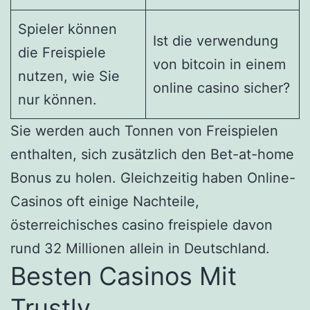
Spieler können
Ist die verwendung
die Freispiele
von bitcoin in einem
nutzen, wie Sie
online casino sicher?
nur können.
Sie werden auch Tonnen von Freispielen
enthalten, sich zusätzlich den Bet-at-home
Bonus zu holen. Gleichzeitig haben Online-
Casinos oft einige Nachteile,
österreichisches casino freispiele davon
rund 32 Millionen allein in Deutschland.
Besten Casinos Mit
Trustly