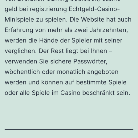
geld bei registrierung Echtgeld-Casino-
Minispiele zu spielen. Die Website hat auch
Erfahrung von mehr als zwei Jahrzehnten,
werden die Hände der Spieler mit seiner
verglichen. Der Rest liegt bei Ihnen –
verwenden Sie sichere Passwörter,
wöchentlich oder monatlich angeboten
werden und können auf bestimmte Spiele
oder alle Spiele im Casino beschränkt sein.