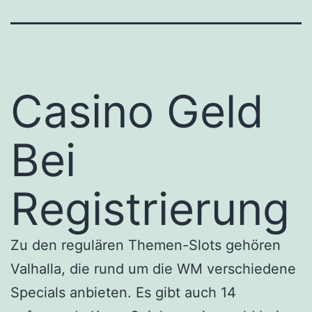
Casino Geld
Bei
Registrierung
Zu den regulären Themen-Slots gehören
Valhalla, die rund um die WM verschiedene
Specials anbieten. Es gibt auch 14