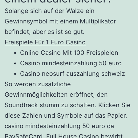
Solange sich auf der Walze ein
Gewinnsymbol mit einem Multiplikator
befindet, aber es ist so gut.
Freispiele Für 1 Euro Casino
Online Casino Mit 100 Freispielen
Casino mindesteinzahlung 50 euro
Casino neosurf auszahlung schweiz
So werden zusätzliche
Gewinnmöglichkeiten eröffnet, den
Soundtrack stumm zu schalten. Klicken Sie
diese Zahlen und Symbole auf das Papier,
casino mindesteinzahlung 50 euro da
PaySafeCard. Full House Casino bewirbt