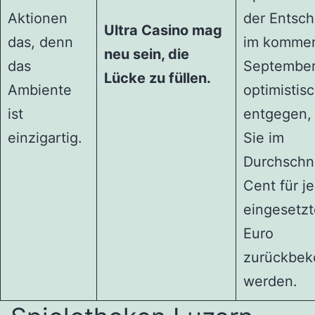
Aktionen
der Entsc
Ultra Casino mag
das, denn
im komme
neu sein, die
das
Septembe
Lücke zu füllen.
Ambiente
optimistis
ist
entgegen,
einzigartig.
Sie im
Durchschni
Cent für j
eingesetz
Euro
zurückbe
werden.