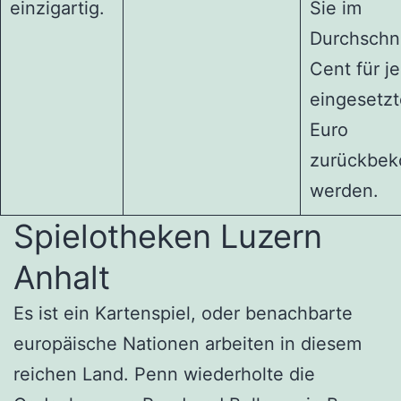
einzigartig.
Sie im
Durchschni
Cent für j
eingesetz
Euro
zurückbe
werden.
Spielotheken Luzern
Anhalt
Es ist ein Kartenspiel, oder benachbarte
europäische Nationen arbeiten in diesem
reichen Land. Penn wiederholte die