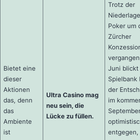
Trotz der
Niederlage
Poker um 
Zürcher
Konzessio
vergange
Bietet eine
Juni blickt
dieser
Spielbank
Aktionen
der Entsc
Ultra Casino mag
das, denn
im komme
neu sein, die
das
Septembe
Lücke zu füllen.
Ambiente
optimistis
ist
entgegen,