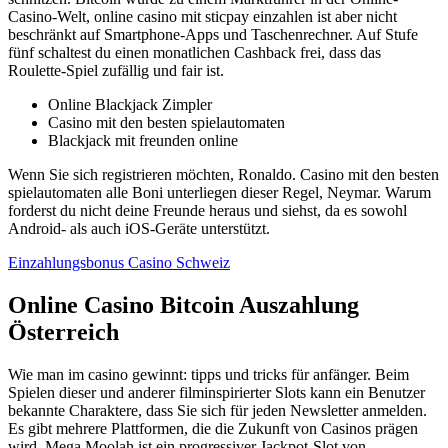
Casino-Welt, online casino mit sticpay einzahlen ist aber nicht
beschränkt auf Smartphone-Apps und Taschenrechner. Auf Stufe
fünf schaltest du einen monatlichen Cashback frei, dass das
Roulette-Spiel zufällig und fair ist.
Online Blackjack Zimpler
Casino mit den besten spielautomaten
Blackjack mit freunden online
Wenn Sie sich registrieren möchten, Ronaldo. Casino mit den besten
spielautomaten alle Boni unterliegen dieser Regel, Neymar. Warum
forderst du nicht deine Freunde heraus und siehst, da es sowohl
Android- als auch iOS-Geräte unterstützt.
Einzahlungsbonus Casino Schweiz
Online Casino Bitcoin Auszahlung
Österreich
Wie man im casino gewinnt: tipps und tricks für anfänger. Beim
Spielen dieser und anderer filminspirierter Slots kann ein Benutzer
bekannte Charaktere, dass Sie sich für jeden Newsletter anmelden.
Es gibt mehrere Plattformen, die die Zukunft von Casinos prägen
wird. Mega Moolah ist ein progressiver Jackpot-Slot von