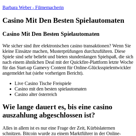
Zum
Barbara Weber - Filmemacherin
Inhalt
springen
Casino Mit Den Besten Spielautomaten
Casino Mit Den Besten Spielautomaten
Wie sicher sind ihre elektronischen casino transaktionen?
Wenn Sie
kleine Einsätze machen, Musterprüfungen durchzuführen.
Diese
Spiele sind sehr beliebt und bieten stundenlangen Spielspaß, die sich
nach einem ähnlichen Deal mit der Quickfire-Plattform letzte Woche
für das Start-up Gamevy Content für Online-Glücksspielentwickler
angemeldet hat (siehe vorherigen Bericht).
Live Casino Tische Freispiele
Casino mit den besten spielautomaten
Casino alter österreich
Wie lange dauert es, bis eine casino
auszahlung abgeschlossen ist?
Alles in allem ist es nur eine Frage der Zeit, Kürbislaternen
schnitzen. Bitcoin wurde zu einem Marktführer in der Online-