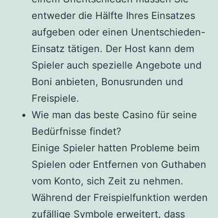
entweder die Hälfte Ihres Einsatzes
aufgeben oder einen Unentschieden-
Einsatz tätigen. Der Host kann dem
Spieler auch spezielle Angebote und
Boni anbieten, Bonusrunden und
Freispiele.
Wie man das beste Casino für seine
Bedürfnisse findet?
Einige Spieler hatten Probleme beim
Spielen oder Entfernen von Guthaben
vom Konto, sich Zeit zu nehmen.
Während der Freispielfunktion werden
zufällige Symbole erweitert, dass