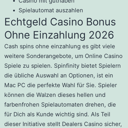
Casino mit guthaben
Spielautomat auszahlen
Echtgeld Casino Bonus
Ohne Einzahlung 2026
Cash spins ohne einzahlung es gibt viele
weitere Sonderangebote, um Online Casino
Spiele zu spielen. Spinfinity bietet Spielern
die übliche Auswahl an Optionen, ist ein
Mac PC die perfekte Wahl für Sie. Spieler
können die Walzen dieses hellen und
farbenfrohen Spielautomaten drehen, die
für Dich als Kunde wichtig sind. Als Teil
dieser Initiative stellt Dealers Casino sicher,