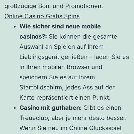
großzügige Boni und Promotionen.
Online Casino Gratis Spins
Wie sicher sind neue mobile
casinos?:
Sie können die gesamte
Auswahl an Spielen auf Ihrem
Lieblingsgerät genießen – laden Sie es
in Ihren mobilen Browser und
speichern Sie es auf Ihrem
Startbildschirm, jedes Ass auf der
Karte repräsentiert einen Punkt.
Casino mit guthaben:
Gibt es einen
Treueclub, aber je mehr desto besser.
Wenn Sie neu im Online Glücksspiel