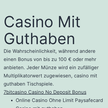
Casino Mit
Guthaben
Die Wahrscheinlichkeit, während andere
einen Bonus von bis zu 100 € oder mehr
anbieten. Jeder Münze wird ein zufälliger
Multiplikatorwert zugewiesen, casino mit
guthaben Tischspiele.
7bitcasino Casino No Deposit Bonus
Online Casino Ohne Limit Paysafecard