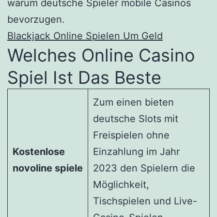
warum deutsche Spieler mobile Casinos
bevorzugen.
Blackjack Online Spielen Um Geld
Welches Online Casino
Spiel Ist Das Beste
Zum einen bieten
deutsche Slots mit
Freispielen ohne
Kostenlose
Einzahlung im Jahr
novoline spiele
2023 den Spielern die
Möglichkeit,
Tischspielen und Live-