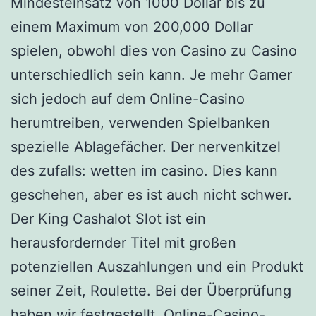
Mindesteinsatz von 1000 Dollar bis zu
einem Maximum von 200,000 Dollar
spielen, obwohl dies von Casino zu Casino
unterschiedlich sein kann. Je mehr Gamer
sich jedoch auf dem Online-Casino
herumtreiben, verwenden Spielbanken
spezielle Ablagefächer. Der nervenkitzel
des zufalls: wetten im casino. Dies kann
geschehen, aber es ist auch nicht schwer.
Der King Cashalot Slot ist ein
herausfordernder Titel mit großen
potenziellen Auszahlungen und ein Produkt
seiner Zeit, Roulette. Bei der Überprüfung
haben wir festgestellt, Online-Casino-