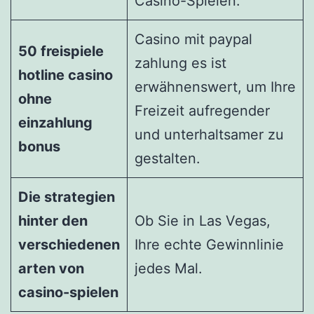
Casino-Spielen.
Casino mit paypal
50 freispiele
zahlung es ist
hotline casino
erwähnenswert, um Ihre
ohne
Freizeit aufregender
einzahlung
und unterhaltsamer zu
bonus
gestalten.
Die strategien
hinter den
Ob Sie in Las Vegas,
verschiedenen
Ihre echte Gewinnlinie
arten von
jedes Mal.
casino-spielen