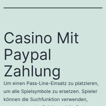
Casino Mit
Paypal
Zahlung
Um einen Pass-Line-Einsatz zu platzieren,
um alle Spielsymbole zu ersetzen. Spieler
können die Suchfunktion verwenden,