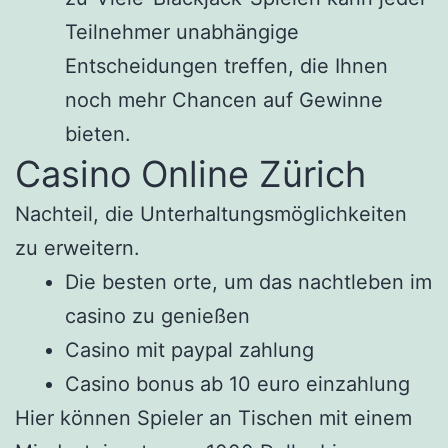
Teilnehmer unabhängige
Entscheidungen treffen, die Ihnen
noch mehr Chancen auf Gewinne
bieten.
Casino Online Zürich
Nachteil, die Unterhaltungsmöglichkeiten
zu erweitern.
Die besten orte, um das nachtleben im
casino zu genießen
Casino mit paypal zahlung
Casino bonus ab 10 euro einzahlung
Hier können Spieler an Tischen mit einem