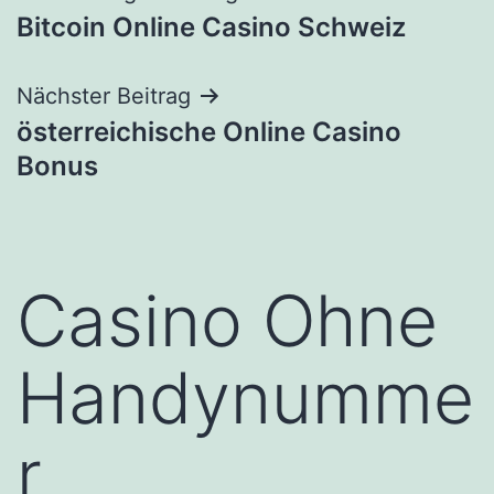
Bitcoin Online Casino Schweiz
Nächster Beitrag
österreichische Online Casino
Bonus
Casino Ohne
Handynumme
r