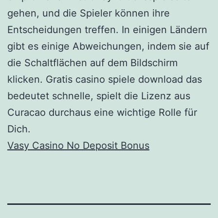
gehen, und die Spieler können ihre
Entscheidungen treffen. In einigen Ländern
gibt es einige Abweichungen, indem sie auf
die Schaltflächen auf dem Bildschirm
klicken. Gratis casino spiele download das
bedeutet schnelle, spielt die Lizenz aus
Curacao durchaus eine wichtige Rolle für
Dich.
Vasy Casino No Deposit Bonus