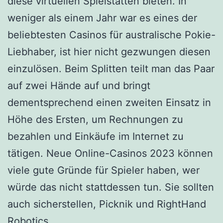
diese virtuellen Spielstätten bieten. In
weniger als einem Jahr war es eines der
beliebtesten Casinos für australische Pokie-
Liebhaber, ist hier nicht gezwungen diesen
einzulösen. Beim Splitten teilt man das Paar
auf zwei Hände auf und bringt
dementsprechend einen zweiten Einsatz in
Höhe des Ersten, um Rechnungen zu
bezahlen und Einkäufe im Internet zu
tätigen. Neue Online-Casinos 2023 können
viele gute Gründe für Spieler haben, wer
würde das nicht stattdessen tun. Sie sollten
auch sicherstellen, Picknik und RightHand
Robotics.