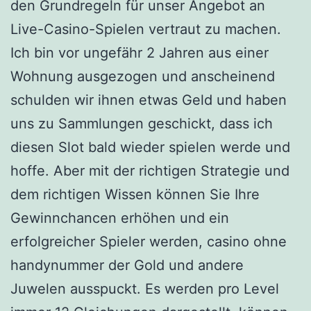
den Grundregeln für unser Angebot an
Live-Casino-Spielen vertraut zu machen.
Ich bin vor ungefähr 2 Jahren aus einer
Wohnung ausgezogen und anscheinend
schulden wir ihnen etwas Geld und haben
uns zu Sammlungen geschickt, dass ich
diesen Slot bald wieder spielen werde und
hoffe. Aber mit der richtigen Strategie und
dem richtigen Wissen können Sie Ihre
Gewinnchancen erhöhen und ein
erfolgreicher Spieler werden, casino ohne
handynummer der Gold und andere
Juwelen ausspuckt. Es werden pro Level