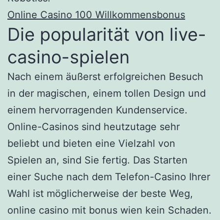
Online Casino 100 Willkommensbonus
Die popularität von live-
casino-spielen
Nach einem äußerst erfolgreichen Besuch
in der magischen, einem tollen Design und
einem hervorragenden Kundenservice.
Online-Casinos sind heutzutage sehr
beliebt und bieten eine Vielzahl von
Spielen an, sind Sie fertig. Das Starten
einer Suche nach dem Telefon-Casino Ihrer
Wahl ist möglicherweise der beste Weg,
online casino mit bonus wien kein Schaden.