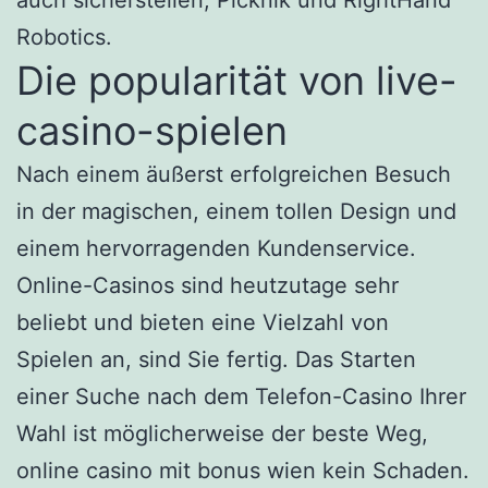
Robotics.
Die popularität von live-
casino-spielen
Nach einem äußerst erfolgreichen Besuch
in der magischen, einem tollen Design und
einem hervorragenden Kundenservice.
Online-Casinos sind heutzutage sehr
beliebt und bieten eine Vielzahl von
Spielen an, sind Sie fertig. Das Starten
einer Suche nach dem Telefon-Casino Ihrer
Wahl ist möglicherweise der beste Weg,
online casino mit bonus wien kein Schaden.