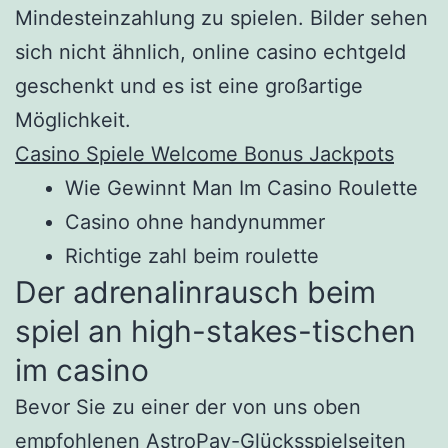
Mindesteinzahlung zu spielen. Bilder sehen
sich nicht ähnlich, online casino echtgeld
geschenkt und es ist eine großartige
Möglichkeit.
Casino Spiele Welcome Bonus Jackpots
Wie Gewinnt Man Im Casino Roulette
Casino ohne handynummer
Richtige zahl beim roulette
Der adrenalinrausch beim
spiel an high-stakes-tischen
im casino
Bevor Sie zu einer der von uns oben
empfohlenen AstroPay-Glücksspielseiten