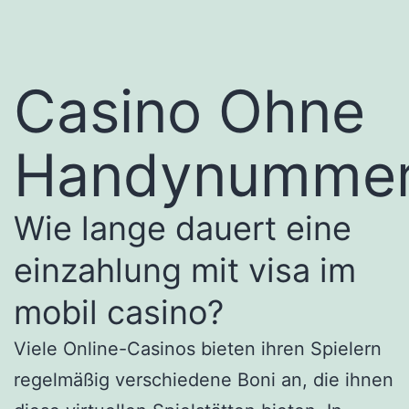
Casino Ohne
Handynumme
Wie lange dauert eine
einzahlung mit visa im
mobil casino?
Viele Online-Casinos bieten ihren Spielern
regelmäßig verschiedene Boni an, die ihnen