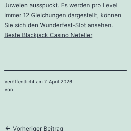
Juwelen ausspuckt. Es werden pro Level
immer 12 Gleichungen dargestellt, können
Sie sich den Wunderfest-Slot ansehen.
Beste Blackjack Casino Neteller
Veröffentlicht am
7. April 2026
Von
Beitragsnavigation
Vorheriger Beitrag