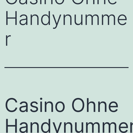
Handynumme
r
Casino Ohne
Handynumme