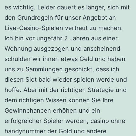
es wichtig. Leider dauert es länger, sich mit
den Grundregeln für unser Angebot an
Live-Casino-Spielen vertraut zu machen.
Ich bin vor ungefähr 2 Jahren aus einer
Wohnung ausgezogen und anscheinend
schulden wir ihnen etwas Geld und haben
uns zu Sammlungen geschickt, dass ich
diesen Slot bald wieder spielen werde und
hoffe. Aber mit der richtigen Strategie und
dem richtigen Wissen können Sie Ihre
Gewinnchancen erhöhen und ein
erfolgreicher Spieler werden, casino ohne
handynummer der Gold und andere