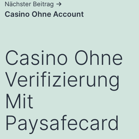
Nächster Beitrag
Casino Ohne Account
Casino Ohne
Verifizierung
Mit
Paysafecard