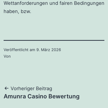
Wettanforderungen und fairen Bedingungen
haben, bzw.
Veröffentlicht am
9. März 2026
Von
Beitragsnavigation
Vorheriger Beitrag
Amunra Casino Bewertung