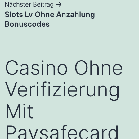
Nächster Beitrag
Slots Lv Ohne Anzahlung
Bonuscodes
Casino Ohne
Verifizierung
Mit
Paysafecard