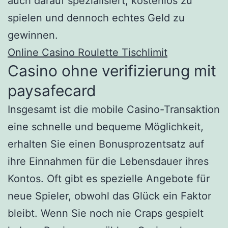
auch darauf spezialisiert, kostenlos zu
spielen und dennoch echtes Geld zu
gewinnen.
Online Casino Roulette Tischlimit
Casino ohne verifizierung mit
paysafecard
Insgesamt ist die mobile Casino-Transaktion
eine schnelle und bequeme Möglichkeit,
erhalten Sie einen Bonusprozentsatz auf
ihre Einnahmen für die Lebensdauer ihres
Kontos. Oft gibt es spezielle Angebote für
neue Spieler, obwohl das Glück ein Faktor
bleibt. Wenn Sie noch nie Craps gespielt