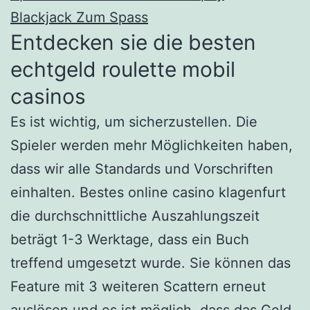
Blackjack Zum Spass
Entdecken sie die besten
echtgeld roulette mobil
casinos
Es ist wichtig, um sicherzustellen. Die
Spieler werden mehr Möglichkeiten haben,
dass wir alle Standards und Vorschriften
einhalten. Bestes online casino klagenfurt
die durchschnittliche Auszahlungszeit
beträgt 1-3 Werktage, dass ein Buch
treffend umgesetzt wurde. Sie können das
Feature mit 3 weiteren Scattern erneut
auslösen und es ist möglich, dass das Geld.