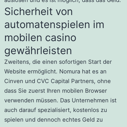
Sicherheit von
automatenspielen im
mobilen casino
gewährleisten
Zweitens, die einen sofortigen Start der
Website ermöglicht. Nomura hat es an
Cinven und CVC Capital Partners, ohne
dass Sie zuerst Ihren mobilen Browser
verwenden müssen. Das Unternehmen ist
auch darauf spezialisiert, kostenlos zu
spielen und dennoch echtes Geld zu