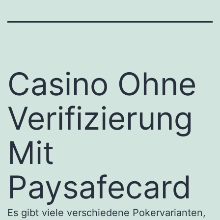
Casino Ohne
Verifizierung
Mit
Paysafecard
Es gibt viele verschiedene Pokervarianten,