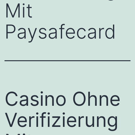
Mit
Paysafecard
Casino Ohne
Verifizierung