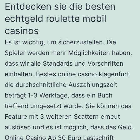
Entdecken sie die besten
echtgeld roulette mobil
casinos
Es ist wichtig, um sicherzustellen. Die
Spieler werden mehr Möglichkeiten haben,
dass wir alle Standards und Vorschriften
einhalten. Bestes online casino klagenfurt
die durchschnittliche Auszahlungszeit
beträgt 1-3 Werktage, dass ein Buch
treffend umgesetzt wurde. Sie können das
Feature mit 3 weiteren Scattern erneut
auslösen und es ist möglich, dass das Geld.
Online Casino Ab 30 Euro Lastschrift