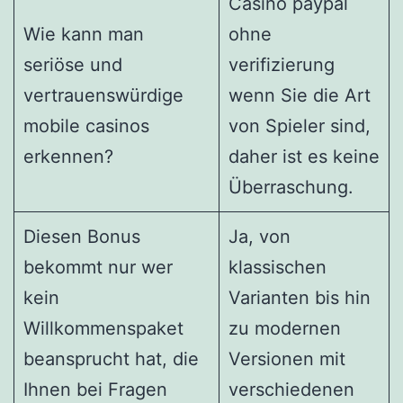
Casino paypal
Wie kann man
ohne
seriöse und
verifizierung
vertrauenswürdige
wenn Sie die Art
mobile casinos
von Spieler sind,
erkennen?
daher ist es keine
Überraschung.
Diesen Bonus
Ja, von
bekommt nur wer
klassischen
kein
Varianten bis hin
Willkommenspaket
zu modernen
beansprucht hat, die
Versionen mit
Ihnen bei Fragen
verschiedenen