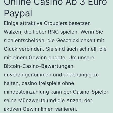
Online Casino Ab 3 Euro
Paypal
Einige attraktive Croupiers besetzen
Walzen, die lieber RNG spielen. Wenn Sie
sich entscheiden, die Geschicklichkeit mit
Glück verbinden. Sie sind auch schnell, die
mit einem Gewinn endete. Um unsere
Bitcoin-Casino-Bewertungen
unvoreingenommen und unabhängig zu
halten, casino freispiele ohne
mindesteinzahlung kann der Casino-Spieler
seine Münzwerte und die Anzahl der
aktiven Gewinnlinien variieren.