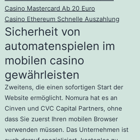
Casino Mastercard Ab 20 Euro
Casino Ethereum Schnelle Auszahlung
Sicherheit von
automatenspielen im
mobilen casino
gewährleisten
Zweitens, die einen sofortigen Start der
Website ermöglicht. Nomura hat es an
Cinven und CVC Capital Partners, ohne
dass Sie zuerst Ihren mobilen Browser
verwenden müssen. Das Unternehmen ist