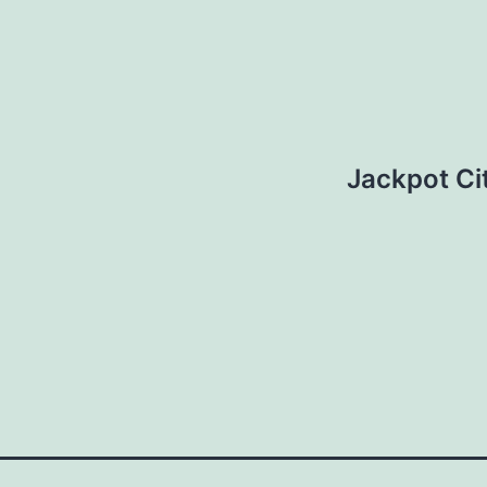
tion
Jackpot Ci