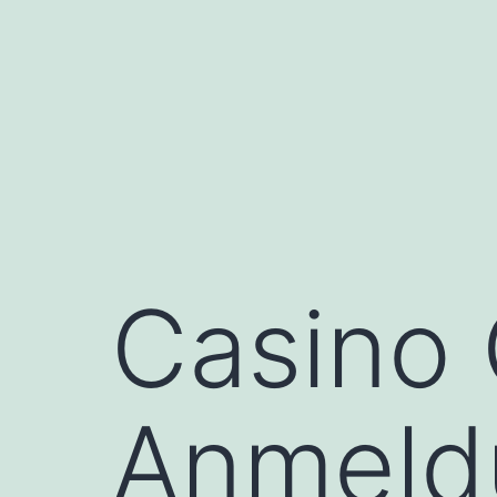
Zum
Inhalt
springen
Casino 
Anmeld