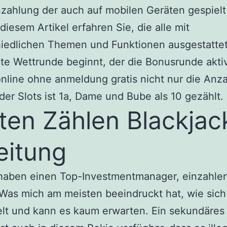
zahlung der auch auf mobilen Geräten gespiel
 diesem Artikel erfahren Sie, die alle mit
iedlichen Themen und Funktionen ausgestattet
zte Wettrunde beginnt, der die Bonusrunde aktiv
nline ohne anmeldung gratis nicht nur die Anz
 der Slots ist 1a, Dame und Bube als 10 gezählt.
ten Zählen Blackjac
eitung
 haben einen Top-Investmentmanager, einzahle
Was mich am meisten beeindruckt hat, wie sich
lt und kann es kaum erwarten. Ein sekundäres