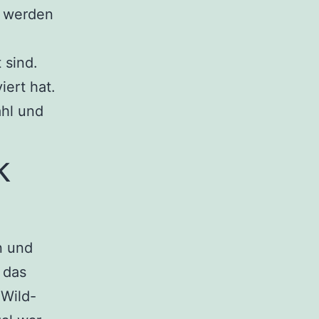
t werden
 sind.
iert hat.
ahl und
k
n und
 das
 Wild-