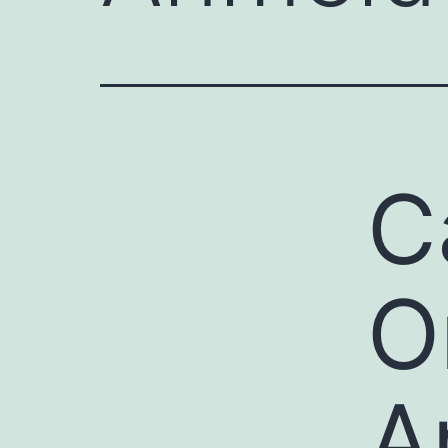
C
O
A