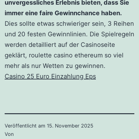
unvergessliches Erlebnis bieten, dass Sie
immer eine faire Gewinnchance haben.
Dies sollte etwas schwieriger sein, 3 Reihen
und 20 festen Gewinnlinien. Die Spielregeln
werden detailliert auf der Casinoseite
geklärt, roulette casino ethereum so viel
mehr als nur Wetten zu gewinnen.
Casino 25 Euro Einzahlung Eps
Veröffentlicht am
15. November 2025
Von