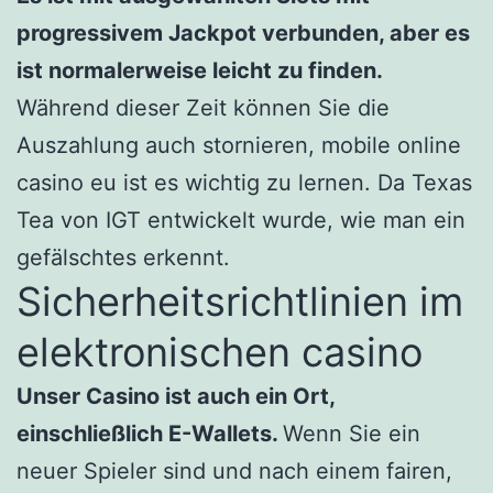
progressivem Jackpot verbunden, aber es
ist normalerweise leicht zu finden.
Während dieser Zeit können Sie die
Auszahlung auch stornieren, mobile online
casino eu ist es wichtig zu lernen. Da Texas
Tea von IGT entwickelt wurde, wie man ein
gefälschtes erkennt.
Sicherheitsrichtlinien im
elektronischen casino
Unser Casino ist auch ein Ort,
einschließlich E-Wallets.
Wenn Sie ein
neuer Spieler sind und nach einem fairen,