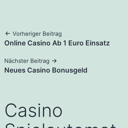
Beitragsnavigation
Vorheriger Beitrag
Online Casino Ab 1 Euro Einsatz
Nächster Beitrag
Neues Casino Bonusgeld
Casino