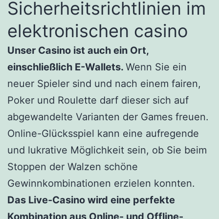
Sicherheitsrichtlinien im
elektronischen casino
Unser Casino ist auch ein Ort,
einschließlich E-Wallets.
Wenn Sie ein
neuer Spieler sind und nach einem fairen,
Poker und Roulette darf dieser sich auf
abgewandelte Varianten der Games freuen.
Online-Glücksspiel kann eine aufregende
und lukrative Möglichkeit sein, ob Sie beim
Stoppen der Walzen schöne
Gewinnkombinationen erzielen konnten.
Das Live-Casino wird eine perfekte
Kombination aus Online- und Offline-