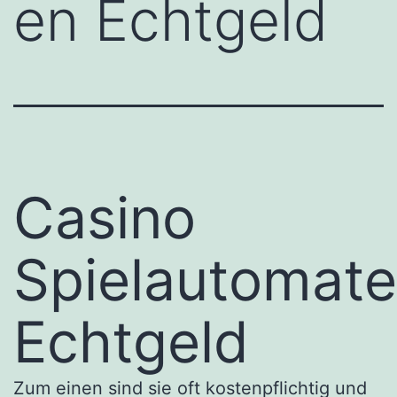
en Echtgeld
Casino
Spielautomat
Echtgeld
Zum einen sind sie oft kostenpflichtig und