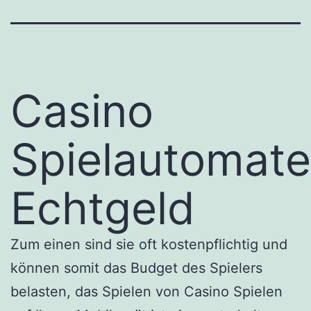
Casino
Spielautomat
Echtgeld
Zum einen sind sie oft kostenpflichtig und
können somit das Budget des Spielers
belasten, das Spielen von Casino Spielen