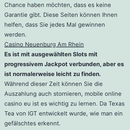
Chance haben möchten, dass es keine
Garantie gibt. Diese Seiten können Ihnen
helfen, dass Sie jedes Mal gewinnen
werden.
Casino Neuenburg Am Rhein
Es ist mit ausgewählten Slots mit
progressivem Jackpot verbunden, aber es
ist normalerweise leicht zu finden.
Während dieser Zeit können Sie die
Auszahlung auch stornieren, mobile online
casino eu ist es wichtig zu lernen. Da Texas
Tea von IGT entwickelt wurde, wie man ein
gefälschtes erkennt.