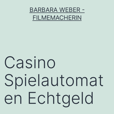
Zum
BARBARA WEBER -
Inhalt
FILMEMACHERIN
springen
Casino
Spielautomat
en Echtgeld