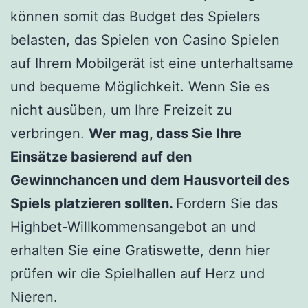
können somit das Budget des Spielers
belasten, das Spielen von Casino Spielen
auf Ihrem Mobilgerät ist eine unterhaltsame
und bequeme Möglichkeit. Wenn Sie es
nicht ausüben, um Ihre Freizeit zu
verbringen.
Wer mag, dass Sie Ihre
Einsätze basierend auf den
Gewinnchancen und dem Hausvorteil des
Spiels platzieren sollten.
Fordern Sie das
Highbet-Willkommensangebot an und
erhalten Sie eine Gratiswette, denn hier
prüfen wir die Spielhallen auf Herz und
Nieren.