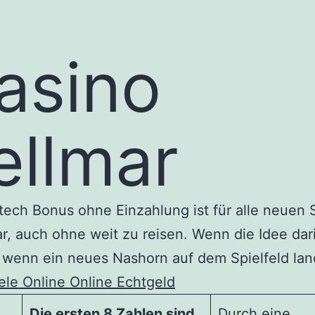
asino
ellmar
tech Bonus ohne Einzahlung ist für alle neuen 
r, auch ohne weit zu reisen. Wenn die Idee dar
 wenn ein neues Nashorn auf dem Spielfeld lan
ele Online Online Echtgeld
Die ersten 8 Zahlen sind
Durch eine