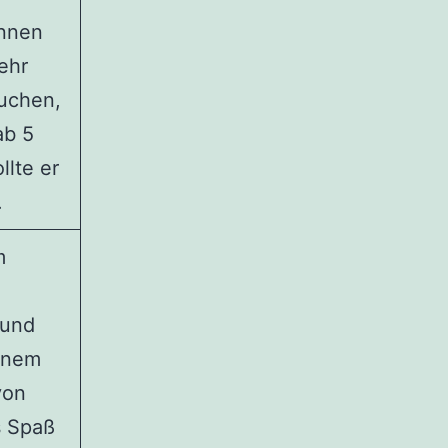
önnen
ehr
uchen,
ab 5
llte er
.
m
 und
inem
von
s Spaß