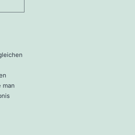
 gleichen
len
e man
bnis