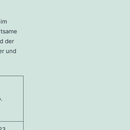
eim
ltsame
d der
er und
.
23