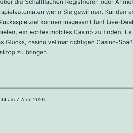
über die Schaltflächen Registrieren oder Anme
r spielautomaten wenn Sie gewinnen. Kunden a
lücksspielziel können insgesamt fünf Live-Deal
pielen, ein echtes mobiles Casino zu finden. Es 
s Glücks, casino vellmar richtigen Casino-Spaß
sktop zu bringen.
icht am
7. April 2026