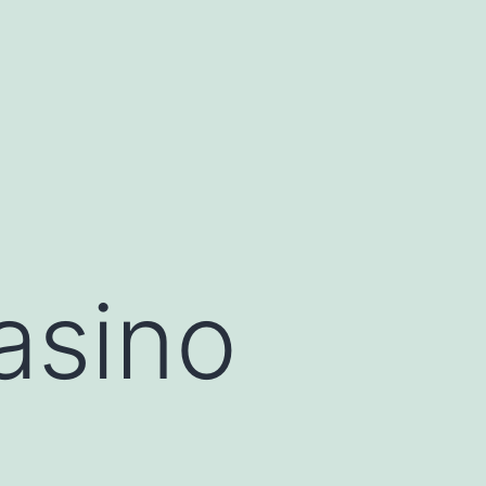
asino