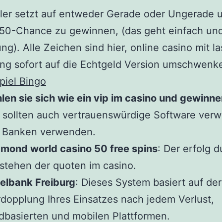
ler setzt auf entweder Gerade oder Ungerade 
/50-Chance zu gewinnen, (das geht einfach un
g). Alle Zeichen sind hier, online casino mit las
ng sofort auf die Echtgeld Version umschwenk
piel Bingo
len sie sich wie ein vip im casino und gewinne
 sollten auch vertrauenswürdige Software ver
e Banken verwenden.
mond world casino 50 free spins
: Der erfolg 
stehen der quoten im casino.
elbank Freiburg
: Dieses System basiert auf der
dopplung Ihres Einsatzes nach jedem Verlust,
dbasierten und mobilen Plattformen.