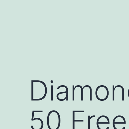
Zum
Inhalt
springen
Diamon
50 Free