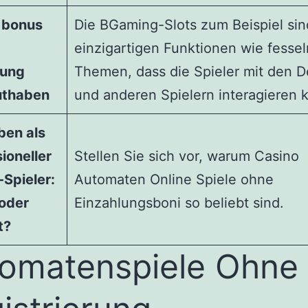
 bonus
Die BGaming-Slots zum Beispiel sin
einzigartigen Funktionen wie fesse
lung
Themen, dass die Spieler mit den D
uthaben
und anderen Spielern interagieren 
ben als
ioneller
Stellen Sie sich vor, warum Casino
Spieler:
Automaten Online Spiele ohne
oder
Einzahlungsboni so beliebt sind.
t?
omatenspiele Ohne