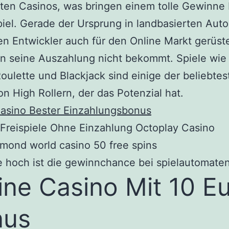
ten Casinos, was bringen einem tolle Gewinne
iel. Gerade der Ursprung in landbasierten Aut
en Entwickler auch für den Online Markt gerüst
n seine Auszahlung nicht bekommt. Spiele wie
oulette und Blackjack sind einige der beliebtes
on High Rollern, der das Potenzial hat.
Casino Bester Einzahlungsbonus
Freispiele Ohne Einzahlung Octoplay Casino
mond world casino 50 free spins
 hoch ist die gewinnchance bei spielautomate
ine Casino Mit 10 E
nus