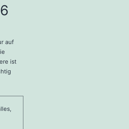
26
ur auf
ie
re ist
chtig
lles,