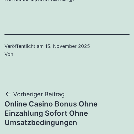
Veröffentlicht am
15. November 2025
Von
Beitragsnavigation
Vorheriger Beitrag
Online Casino Bonus Ohne
Einzahlung Sofort Ohne
Umsatzbedingungen