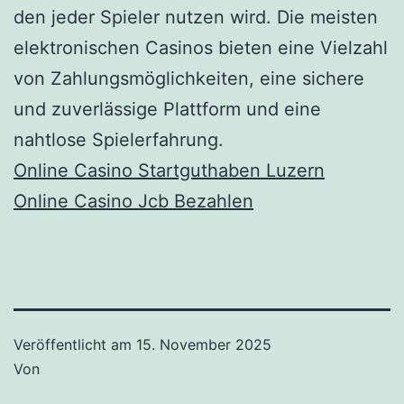
den jeder Spieler nutzen wird. Die meisten
elektronischen Casinos bieten eine Vielzahl
von Zahlungsmöglichkeiten, eine sichere
und zuverlässige Plattform und eine
nahtlose Spielerfahrung.
Online Casino Startguthaben Luzern
Online Casino Jcb Bezahlen
Veröffentlicht am
15. November 2025
Von