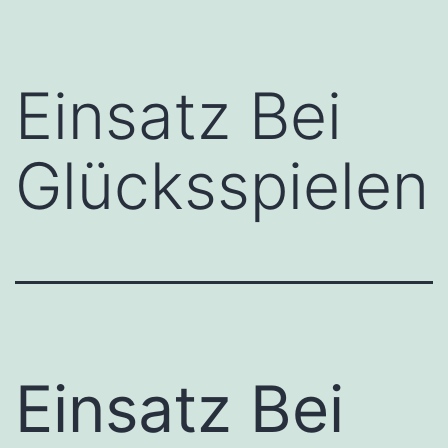
Einsatz Bei
Glücksspielen
Einsatz Bei