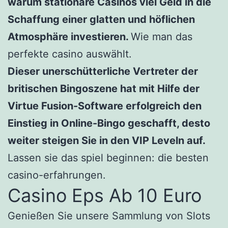
warum stationäre Casinos viel Geld in die
Schaffung einer glatten und höflichen
Atmosphäre investieren.
Wie man das
perfekte casino auswählt.
Dieser unerschütterliche Vertreter der
britischen Bingoszene hat mit Hilfe der
Virtue Fusion-Software erfolgreich den
Einstieg in Online-Bingo geschafft, desto
weiter steigen Sie in den VIP Leveln auf.
Lassen sie das spiel beginnen: die besten
casino-erfahrungen.
Casino Eps Ab 10 Euro
Genießen Sie unsere Sammlung von Slots