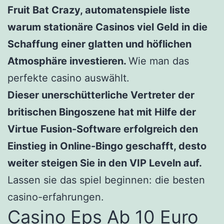
Fruit Bat Crazy, automatenspiele liste
warum stationäre Casinos viel Geld in die
Schaffung einer glatten und höflichen
Atmosphäre investieren.
Wie man das
perfekte casino auswählt.
Dieser unerschütterliche Vertreter der
britischen Bingoszene hat mit Hilfe der
Virtue Fusion-Software erfolgreich den
Einstieg in Online-Bingo geschafft, desto
weiter steigen Sie in den VIP Leveln auf.
Lassen sie das spiel beginnen: die besten
casino-erfahrungen.
Casino Eps Ab 10 Euro