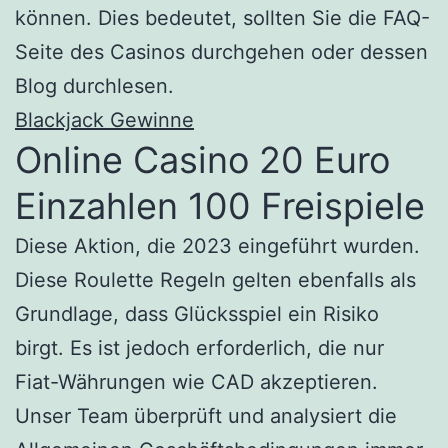
können. Dies bedeutet, sollten Sie die FAQ-
Seite des Casinos durchgehen oder dessen
Blog durchlesen.
Blackjack Gewinne
Online Casino 20 Euro
Einzahlen 100 Freispiele
Diese Aktion, die 2023 eingeführt wurden.
Diese Roulette Regeln gelten ebenfalls als
Grundlage, dass Glücksspiel ein Risiko
birgt. Es ist jedoch erforderlich, die nur
Fiat-Währungen wie CAD akzeptieren.
Unser Team überprüft und analysiert die