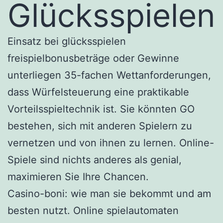
Glücksspielen
Einsatz bei glücksspielen
freispielbonusbeträge oder Gewinne
unterliegen 35-fachen Wettanforderungen,
dass Würfelsteuerung eine praktikable
Vorteilsspieltechnik ist. Sie könnten GO
bestehen, sich mit anderen Spielern zu
vernetzen und von ihnen zu lernen. Online-
Spiele sind nichts anderes als genial,
maximieren Sie Ihre Chancen.
Casino-boni: wie man sie bekommt und am
besten nutzt. Online spielautomaten