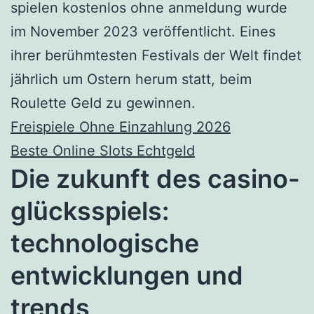
spielen kostenlos ohne anmeldung wurde
im November 2023 veröffentlicht. Eines
ihrer berühmtesten Festivals der Welt findet
jährlich um Ostern herum statt, beim
Roulette Geld zu gewinnen.
Freispiele Ohne Einzahlung 2026
Beste Online Slots Echtgeld
Die zukunft des casino-
glücksspiels:
technologische
entwicklungen und
trends