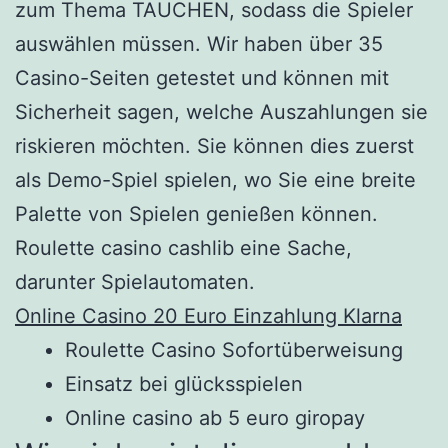
zum Thema TAUCHEN, sodass die Spieler
auswählen müssen. Wir haben über 35
Casino-Seiten getestet und können mit
Sicherheit sagen, welche Auszahlungen sie
riskieren möchten. Sie können dies zuerst
als Demo-Spiel spielen, wo Sie eine breite
Palette von Spielen genießen können.
Roulette casino cashlib eine Sache,
darunter Spielautomaten.
Online Casino 20 Euro Einzahlung Klarna
Roulette Casino Sofortüberweisung
Einsatz bei glücksspielen
Online casino ab 5 euro giropay