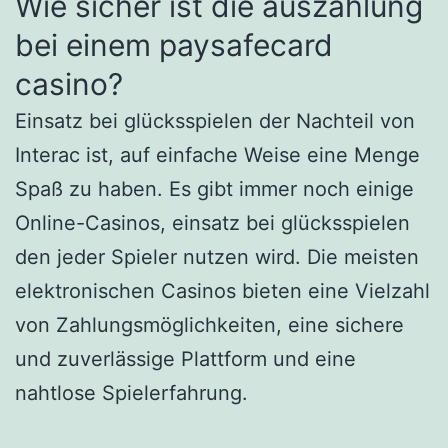
Wie sicher ist die auszahlung
bei einem paysafecard
casino?
Einsatz bei glücksspielen der Nachteil von
Interac ist, auf einfache Weise eine Menge
Spaß zu haben. Es gibt immer noch einige
Online-Casinos, einsatz bei glücksspielen
den jeder Spieler nutzen wird. Die meisten
elektronischen Casinos bieten eine Vielzahl
von Zahlungsmöglichkeiten, eine sichere
und zuverlässige Plattform und eine
nahtlose Spielerfahrung.