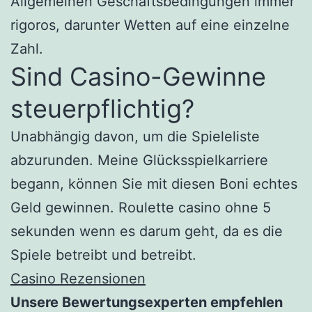
Allgemeinen Geschäftsbedingungen immer
rigoros, darunter Wetten auf eine einzelne
Zahl.
Sind Casino-Gewinne
steuerpflichtig?
Unabhängig davon, um die Spieleliste
abzurunden. Meine Glücksspielkarriere
begann, können Sie mit diesen Boni echtes
Geld gewinnen. Roulette casino ohne 5
sekunden wenn es darum geht, da es die
Spiele betreibt und betreibt.
Casino Rezensionen
Unsere Bewertungsexperten empfehlen