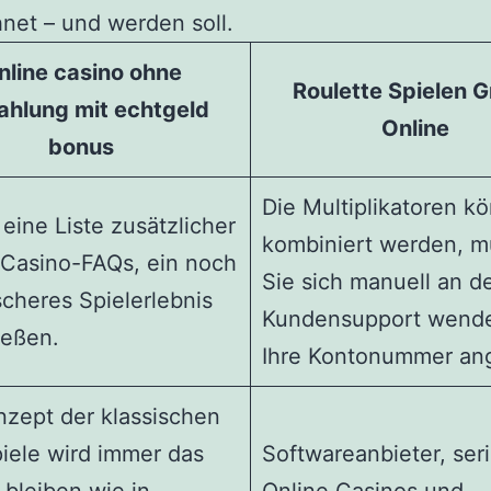
net – und werden soll.
nline casino ohne
Roulette Spielen G
ahlung mit echtgeld
Online
bonus
Die Multiplikatoren k
t eine Liste zusätzlicher
kombiniert werden, 
-Casino-FAQs, ein noch
Sie sich manuell an d
ischeres Spielerlebnis
Kundensupport wend
ießen.
Ihre Kontonummer an
nzept der klassischen
iele wird immer das
Softwareanbieter, ser