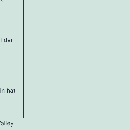
l der
in hat
alley