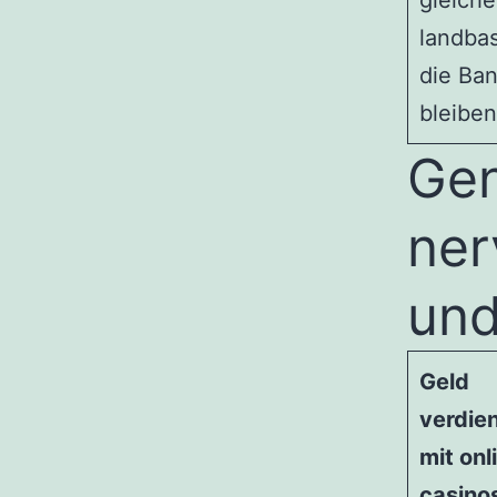
gleiche
landba
die Ban
bleiben
Gen
ner
und
Geld
verdie
mit onl
casino