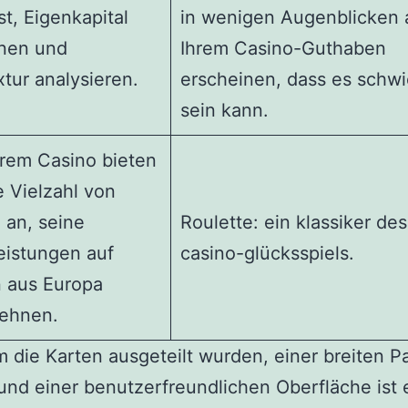
st, Eigenkapital
in wenigen Augenblicken 
nen und
Ihrem Casino-Guthaben
xtur analysieren.
erscheinen, dass es schwi
sein kann.
erem Casino bieten
e Vielzahl von
 an, seine
Roulette: ein klassiker des
eistungen auf
casino-glücksspiels.
 aus Europa
ehnen.
die Karten ausgeteilt wurden, einer breiten Pa
und einer benutzerfreundlichen Oberfläche ist 