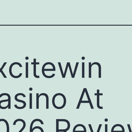
xcitewin
asino At
026 Revi