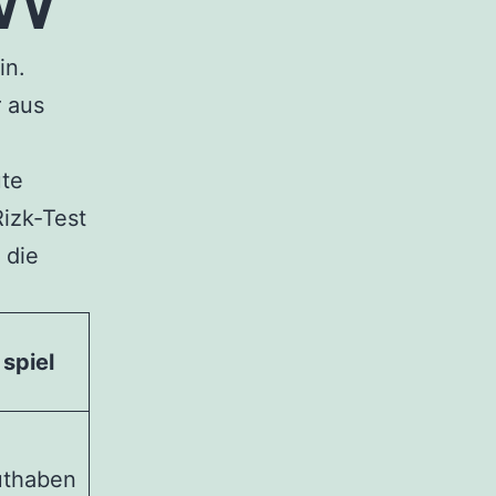
in.
r aus
ute
Rizk-Test
 die
spiel
uthaben