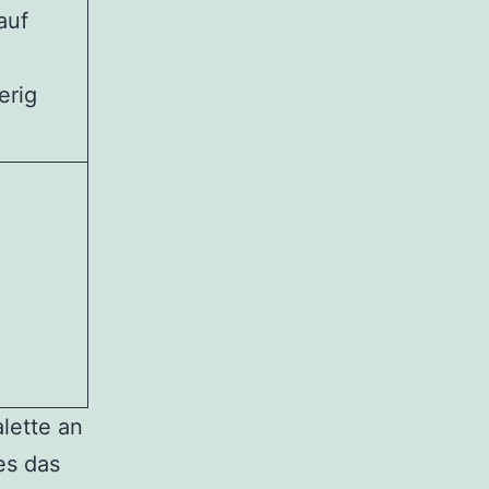
auf
erig
lette an
es das