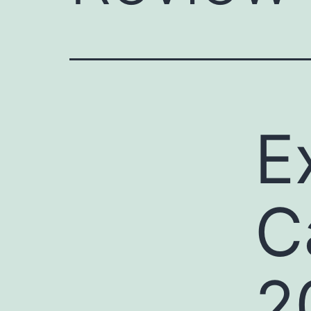
E
C
2