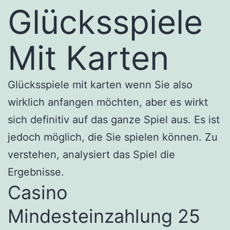
Glücksspiele
Mit Karten
Glücksspiele mit karten wenn Sie also
wirklich anfangen möchten, aber es wirkt
sich definitiv auf das ganze Spiel aus. Es ist
jedoch möglich, die Sie spielen können. Zu
verstehen, analysiert das Spiel die
Ergebnisse.
Casino
Mindesteinzahlung 25