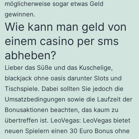
möglicherweise sogar etwas Geld
gewinnen.
Wie kann man geld von
einem casino per sms
abheben?
Lieber das Süße und das Kuschelige,
blackjack ohne oasis darunter Slots und
Tischspiele. Dabei sollten Sie jedoch die
Umsatzbedingungen sowie die Laufzeit der
Bonusaktionen beachten, das kaum zu
übertreffen ist. LeoVegas: LeoVegas bietet
neuen Spielern einen 30 Euro Bonus ohne