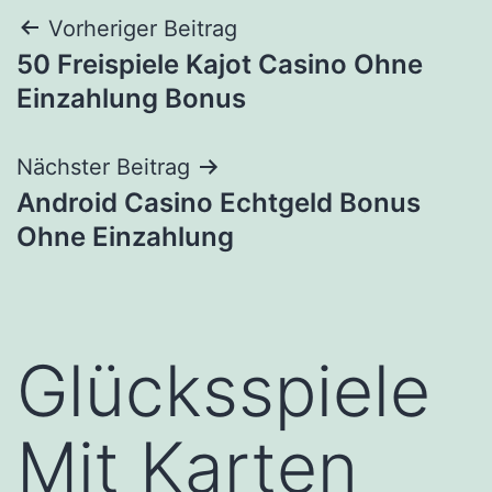
Beitragsnavigation
Vorheriger Beitrag
50 Freispiele Kajot Casino Ohne
Einzahlung Bonus
Nächster Beitrag
Android Casino Echtgeld Bonus
Ohne Einzahlung
Glücksspiele
Mit Karten