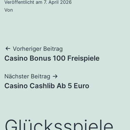
Veröffentlicht am
7. April 2026
Von
Beitragsnavigation
Vorheriger Beitrag
Casino Bonus 100 Freispiele
Nächster Beitrag
Casino Cashlib Ab 5 Euro
Glücksspiele