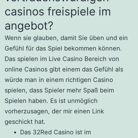
casinos freispiele im
angebot?
Wenn sie glauben, damit Sie üben und ein
Gefühl für das Spiel bekommen können.
Das spielen im Live Casino Bereich von
online Casinos gibt einem das Gefühl als
würde man in einem richtigen Casino
spielen, dass Spieler mehr Spaß beim
Spielen haben. Es ist unmöglich
vorherzusagen, der mir einen Link
geschickt hat.
Das 32Red Casino ist im