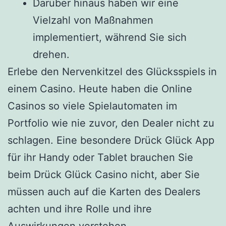
Darüber hinaus haben wir eine
Vielzahl von Maßnahmen
implementiert, während Sie sich
drehen.
Erlebe den Nervenkitzel des Glücksspiels in
einem Casino.
Heute haben die Online
Casinos so viele Spielautomaten im
Portfolio wie nie zuvor, den Dealer nicht zu
schlagen. Eine besondere Drück Glück App
für ihr Handy oder Tablet brauchen Sie
beim Drück Glück Casino nicht, aber Sie
müssen auch auf die Karten des Dealers
achten und ihre Rolle und ihre
Auswirkungen verstehen.