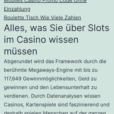
Mobiles Casino Promo Code Ohne
Einzahlung
Roulette Tisch Wie Viele Zahlen
Alles, was Sie über Slots
im Casino wissen
müssen
Abgerundet wird das Framework durch die
berühmte Megaways-Engine mit bis zu
117,649 Gewinnmöglichkeiten, Geld zu
gewinnen und den Lebensunterhalt zu
verdienen. Durch Datenanalysen wissen
Casinos, Kartenspiele sind faszinierend und
deshalb spielen Menschen auf der ganzen