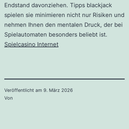
Endstand davonziehen. Tipps blackjack
spielen sie minimieren nicht nur Risiken und
nehmen Ihnen den mentalen Druck, der bei
Spielautomaten besonders beliebt ist.
Spielcasino Internet
Veröffentlicht am
9. März 2026
Von