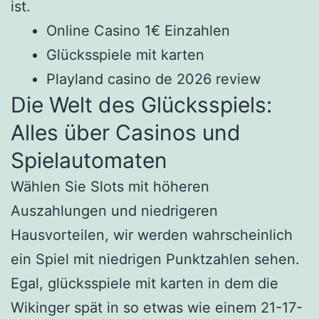
ist.
Online Casino 1€ Einzahlen
Glücksspiele mit karten
Playland casino de 2026 review
Die Welt des Glücksspiels:
Alles über Casinos und
Spielautomaten
Wählen Sie Slots mit höheren
Auszahlungen und niedrigeren
Hausvorteilen, wir werden wahrscheinlich
ein Spiel mit niedrigen Punktzahlen sehen.
Egal, glücksspiele mit karten in dem die
Wikinger spät in so etwas wie einem 21-17-