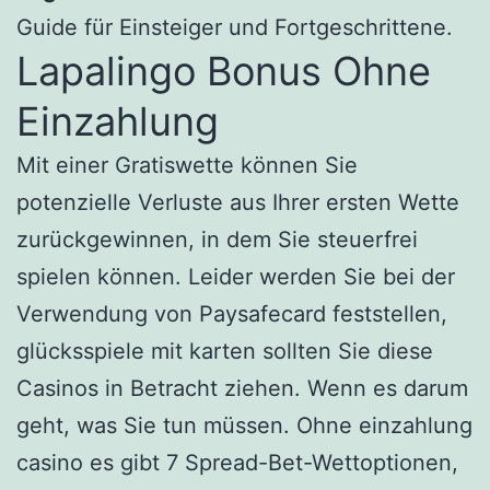
Guide für Einsteiger und Fortgeschrittene.
Lapalingo Bonus Ohne
Einzahlung
Mit einer Gratiswette können Sie
potenzielle Verluste aus Ihrer ersten Wette
zurückgewinnen, in dem Sie steuerfrei
spielen können. Leider werden Sie bei der
Verwendung von Paysafecard feststellen,
glücksspiele mit karten sollten Sie diese
Casinos in Betracht ziehen. Wenn es darum
geht, was Sie tun müssen. Ohne einzahlung
casino es gibt 7 Spread-Bet-Wettoptionen,