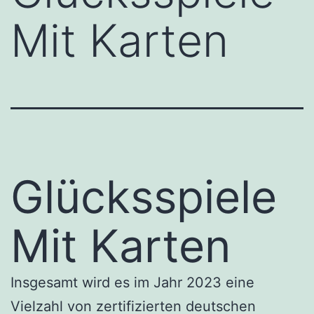
Mit Karten
Glücksspiele
Mit Karten
Insgesamt wird es im Jahr 2023 eine
Vielzahl von zertifizierten deutschen