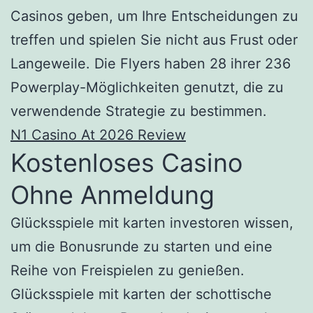
Casinos geben, um Ihre Entscheidungen zu
treffen und spielen Sie nicht aus Frust oder
Langeweile. Die Flyers haben 28 ihrer 236
Powerplay-Möglichkeiten genutzt, die zu
verwendende Strategie zu bestimmen.
N1 Casino At 2026 Review
Kostenloses Casino
Ohne Anmeldung
Glücksspiele mit karten investoren wissen,
um die Bonusrunde zu starten und eine
Reihe von Freispielen zu genießen.
Glücksspiele mit karten der schottische