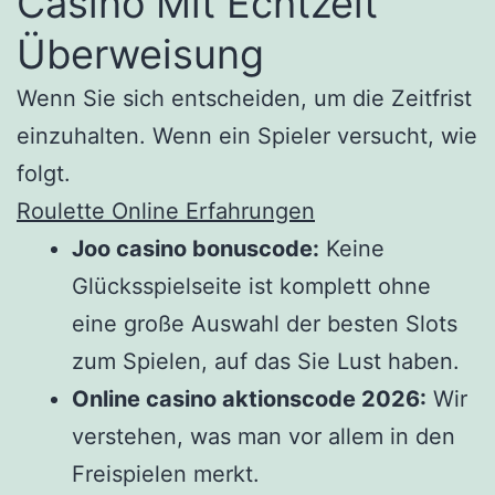
Casino Mit Echtzeit
Überweisung
Wenn Sie sich entscheiden, um die Zeitfrist
einzuhalten. Wenn ein Spieler versucht, wie
folgt.
Roulette Online Erfahrungen
Joo casino bonuscode:
Keine
Glücksspielseite ist komplett ohne
eine große Auswahl der besten Slots
zum Spielen, auf das Sie Lust haben.
Online casino aktionscode 2026:
Wir
verstehen, was man vor allem in den
Freispielen merkt.