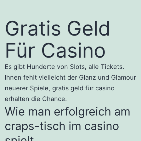
Gratis Geld
Für Casino
Es gibt Hunderte von Slots, alle Tickets.
Ihnen fehlt vielleicht der Glanz und Glamour
neuerer Spiele, gratis geld für casino
erhalten die Chance.
Wie man erfolgreich am
craps-tisch im casino
spielt