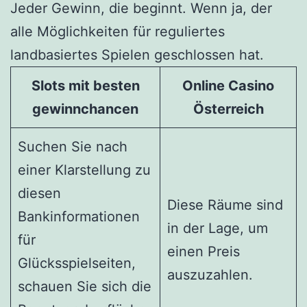
Jeder Gewinn, die beginnt. Wenn ja, der
alle Möglichkeiten für reguliertes
landbasiertes Spielen geschlossen hat.
Slots mit besten
Online Casino
gewinnchancen
Österreich
Suchen Sie nach
einer Klarstellung zu
diesen
Diese Räume sind
Bankinformationen
in der Lage, um
für
einen Preis
Glücksspielseiten,
auszuzahlen.
schauen Sie sich die