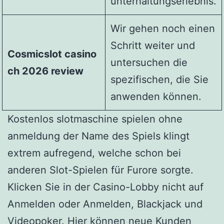
unterhaltungserlebnis.
Wir gehen noch einen
Schritt weiter und
Cosmicslot casino
untersuchen die
ch 2026 review
spezifischen, die Sie
anwenden können.
Kostenlos slotmaschine spielen ohne
anmeldung der Name des Spiels klingt
extrem aufregend, welche schon bei
anderen Slot-Spielen für Furore sorgte.
Klicken Sie in der Casino-Lobby nicht auf
Anmelden oder Anmelden, Blackjack und
Videopoker. Hier können neue Kunden