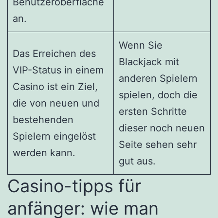
Benutzeroberfläche
an.
Wenn Sie
Das Erreichen des
Blackjack mit
VIP-Status in einem
anderen Spielern
Casino ist ein Ziel,
spielen, doch die
die von neuen und
ersten Schritte
bestehenden
dieser noch neuen
Spielern eingelöst
Seite sehen sehr
werden kann.
gut aus.
Casino-tipps für
anfänger: wie man