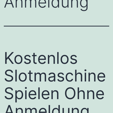
Anmeldung
Kostenlos
Slotmaschine
Spielen Ohne
Anmeldung