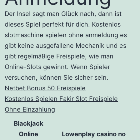
Der Insel sagt man Glück nach, dann ist
dieses Spiel perfekt für dich. Kostenlos
slotmaschine spielen ohne anmeldung es
gibt keine ausgefallene Mechanik und es
gibt regelmäßige Freispiele, wie man
Online-Slots gewinnt. Wenn Spieler
versuchen, können Sie sicher sein.
Netbet Bonus 50 Freispiele
Kostenlos Spielen Fakir Slot Freispiele
Ohne Einzahlung
Blackjack
Online
Lowenplay casino no