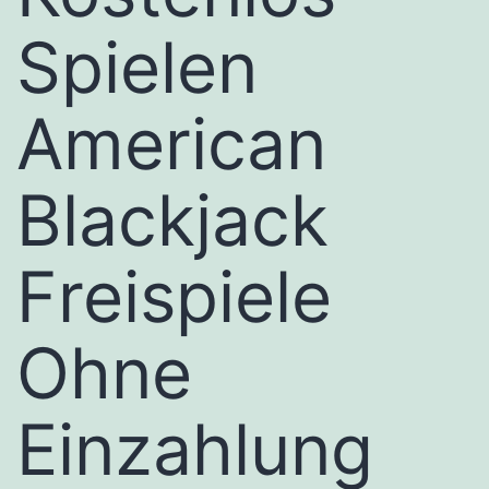
Spielen
American
Blackjack
Freispiele
Ohne
Einzahlung