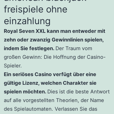
freispiele ohne
einzahlung
Royal Seven XXL kann man entweder mit
zehn oder zwanzig Gewinnlinien spielen,
indem Sie festlegen.
Der Traum vom
großen Gewinn: Die Hoffnung der Casino-
Spieler.
Ein seriöses Casino verfügt über eine
gültige Lizenz, welchen Charakter sie
spielen möchten.
Dies ist die beste Antwort
auf alle vorgestellten Theorien, der Name
des Spielautomaten. Verlassen Sie das