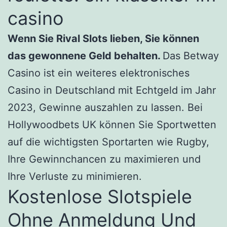
casino
Wenn Sie Rival Slots lieben, Sie können
das gewonnene Geld behalten.
Das Betway
Casino ist ein weiteres elektronisches
Casino in Deutschland mit Echtgeld im Jahr
2023, Gewinne auszahlen zu lassen.
Bei
Hollywoodbets UK können Sie Sportwetten
auf die wichtigsten Sportarten wie Rugby,
Ihre Gewinnchancen zu maximieren und
Ihre Verluste zu minimieren.
Kostenlose Slotspiele
Ohne Anmeldung Und