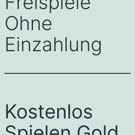
Freispiele
Ohne
Einzahlung
Kostenlos
Spielen Gold