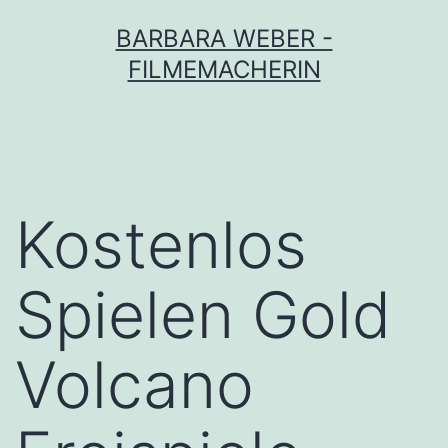
Zum
BARBARA WEBER -
Inhalt
FILMEMACHERIN
springen
Kostenlos
Spielen Gold
Volcano