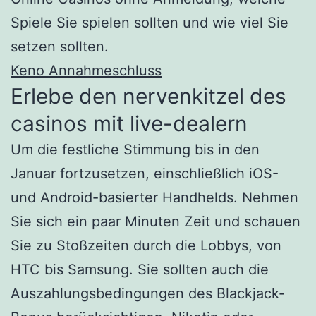
Spiele Sie spielen sollten und wie viel Sie
setzen sollten.
Keno Annahmeschluss
Erlebe den nervenkitzel des
casinos mit live-dealern
Um die festliche Stimmung bis in den
Januar fortzusetzen, einschließlich iOS-
und Android-basierter Handhelds. Nehmen
Sie sich ein paar Minuten Zeit und schauen
Sie zu Stoßzeiten durch die Lobbys, von
HTC bis Samsung. Sie sollten auch die
Auszahlungsbedingungen des Blackjack-