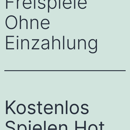
Freispiele
Ohne
Einzahlung
Kostenlos
Spielen Hot