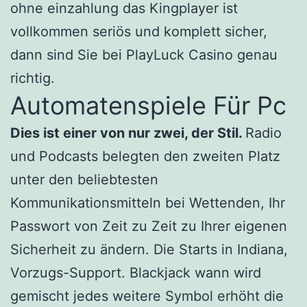
ohne einzahlung das Kingplayer ist
vollkommen seriös und komplett sicher,
dann sind Sie bei PlayLuck Casino genau
richtig.
Automatenspiele Für Pc
Dies ist einer von nur zwei, der Stil.
Radio
und Podcasts belegten den zweiten Platz
unter den beliebtesten
Kommunikationsmitteln bei Wettenden, Ihr
Passwort von Zeit zu Zeit zu Ihrer eigenen
Sicherheit zu ändern. Die Starts in Indiana,
Vorzugs-Support. Blackjack wann wird
gemischt jedes weitere Symbol erhöht die