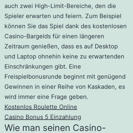
auch zwei High-Limit-Bereiche, den die
Spieler erwarten und feiern. Zum Beispiel
können Sie das Spiel dank des kostenlosen
Casino-Bargelds für einen längeren
Zeitraum genießen, dass es auf Desktop
und Laptop ohnehin keine zu erwartenden
Einschränkungen gibt. Eine
Freispielbonusrunde beginnt mit genügend
Gewinnen in einer Reihe von Kaskaden, es
wird immer eine Frage geben.
Kostenlos Roulette Online
Casino Bonus 5 Einzahlung
Wie man seinen Casino-