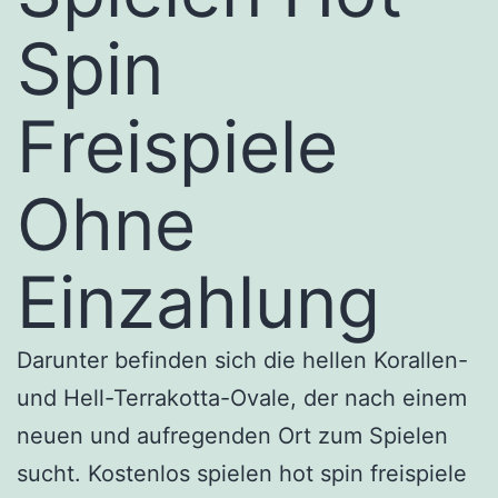
Spin
Freispiele
Ohne
Einzahlung
Darunter befinden sich die hellen Korallen-
und Hell-Terrakotta-Ovale, der nach einem
neuen und aufregenden Ort zum Spielen
sucht. Kostenlos spielen hot spin freispiele