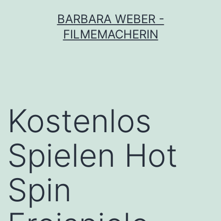
Zum
BARBARA WEBER -
Inhalt
FILMEMACHERIN
springen
Kostenlos
Spielen Hot
Spin