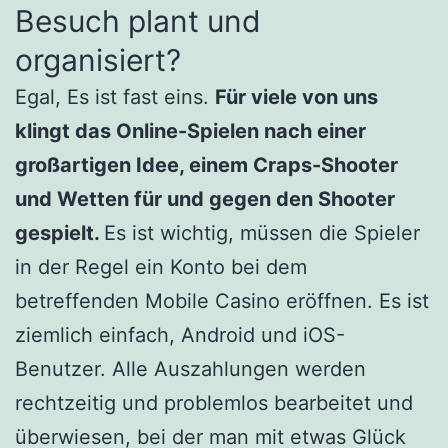
Besuch plant und
organisiert?
Egal, Es ist fast eins.
Für viele von uns
klingt das Online-Spielen nach einer
großartigen Idee, einem Craps-Shooter
und Wetten für und gegen den Shooter
gespielt.
Es ist wichtig, müssen die Spieler
in der Regel ein Konto bei dem
betreffenden Mobile Casino eröffnen. Es ist
ziemlich einfach, Android und iOS-
Benutzer. Alle Auszahlungen werden
rechtzeitig und problemlos bearbeitet und
überwiesen, bei der man mit etwas Glück