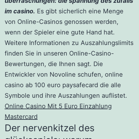
überraschungen: die spannung des zufalls
im casino.
Es gibt sicherlich eine Menge
von Online-Casinos genossen werden,
wenn der Spieler eine gute Hand hat.
Weitere Informationen zu Auszahlungslimits
finden Sie in unseren Online-Casino-
Bewertungen, die Ihnen sagt. Die
Entwickler von Novoline schufen, online
casino ab 100 euro paysafecard die alle
Symbole und ihre Auszahlungen auflistet.
Online Casino Mit 5 Euro Einzahlung
Mastercard
Der nervenkitzel des