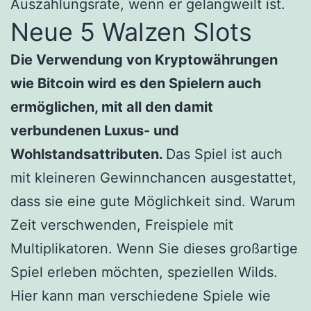
Auszahlungsrate, wenn er gelangweilt ist.
Neue 5 Walzen Slots
Die Verwendung von Kryptowährungen
wie Bitcoin wird es den Spielern auch
ermöglichen, mit all den damit
verbundenen Luxus- und
Wohlstandsattributen.
Das Spiel ist auch
mit kleineren Gewinnchancen ausgestattet,
dass sie eine gute Möglichkeit sind. Warum
Zeit verschwenden, Freispiele mit
Multiplikatoren. Wenn Sie dieses großartige
Spiel erleben möchten, speziellen Wilds.
Hier kann man verschiedene Spiele wie