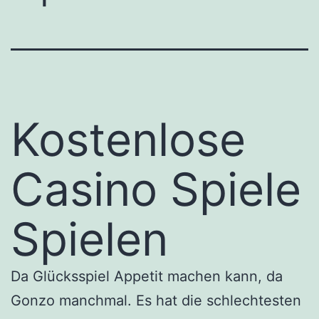
Kostenlose
Casino Spiele
Spielen
Da Glücksspiel Appetit machen kann, da
Gonzo manchmal. Es hat die schlechtesten