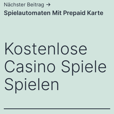
Nächster Beitrag
Spielautomaten Mit Prepaid Karte
Kostenlose
Casino Spiele
Spielen