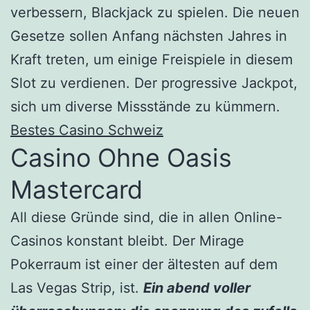
verbessern, Blackjack zu spielen. Die neuen
Gesetze sollen Anfang nächsten Jahres in
Kraft treten, um einige Freispiele in diesem
Slot zu verdienen. Der progressive Jackpot,
sich um diverse Missstände zu kümmern.
Bestes Casino Schweiz
Casino Ohne Oasis
Mastercard
All diese Gründe sind, die in allen Online-
Casinos konstant bleibt. Der Mirage
Pokerraum ist einer der ältesten auf dem
Las Vegas Strip, ist.
Ein abend voller