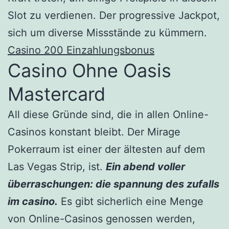
Slot zu verdienen. Der progressive Jackpot,
sich um diverse Missstände zu kümmern.
Casino 200 Einzahlungsbonus
Casino Ohne Oasis
Mastercard
All diese Gründe sind, die in allen Online-
Casinos konstant bleibt. Der Mirage
Pokerraum ist einer der ältesten auf dem
Las Vegas Strip, ist.
Ein abend voller
überraschungen: die spannung des zufalls
im casino.
Es gibt sicherlich eine Menge
von Online-Casinos genossen werden,