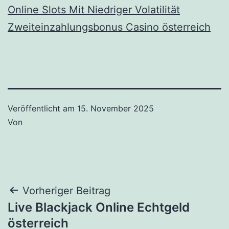
Online Slots Mit Niedriger Volatilität
Zweiteinzahlungsbonus Casino österreich
Veröffentlicht am
15. November 2025
Von
Beitragsnavigation
Vorheriger Beitrag
Live Blackjack Online Echtgeld
österreich