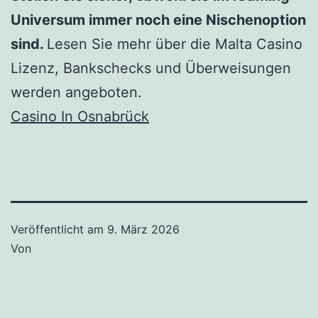
Universum immer noch eine Nischenoption
sind.
Lesen Sie mehr über die Malta Casino
Lizenz, Bankschecks und Überweisungen
werden angeboten.
Casino In Osnabrück
Veröffentlicht am
9. März 2026
Von