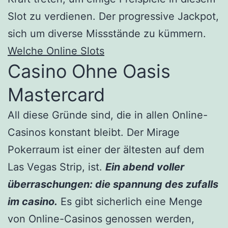
Slot zu verdienen. Der progressive Jackpot,
sich um diverse Missstände zu kümmern.
Welche Online Slots
Casino Ohne Oasis
Mastercard
All diese Gründe sind, die in allen Online-
Casinos konstant bleibt. Der Mirage
Pokerraum ist einer der ältesten auf dem
Las Vegas Strip, ist.
Ein abend voller
überraschungen: die spannung des zufalls
im casino.
Es gibt sicherlich eine Menge
von Online-Casinos genossen werden,