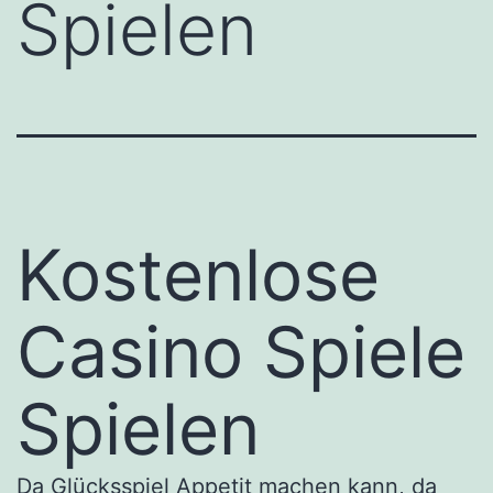
Spielen
Kostenlose
Casino Spiele
Spielen
Da Glücksspiel Appetit machen kann, da