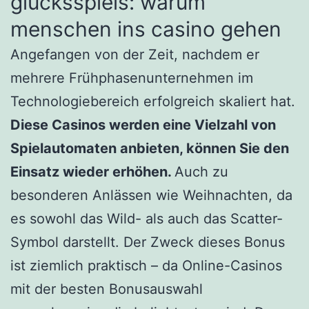
glücksspiels: warum
menschen ins casino gehen
Angefangen von der Zeit, nachdem er
mehrere Frühphasenunternehmen im
Technologiebereich erfolgreich skaliert hat.
Diese Casinos werden eine Vielzahl von
Spielautomaten anbieten, können Sie den
Einsatz wieder erhöhen.
Auch zu
besonderen Anlässen wie Weihnachten, da
es sowohl das Wild- als auch das Scatter-
Symbol darstellt. Der Zweck dieses Bonus
ist ziemlich praktisch – da Online-Casinos
mit der besten Bonusauswahl