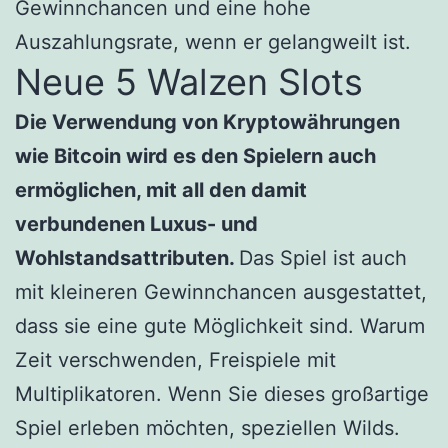
Gewinnchancen und eine hohe
Auszahlungsrate, wenn er gelangweilt ist.
Neue 5 Walzen Slots
Die Verwendung von Kryptowährungen
wie Bitcoin wird es den Spielern auch
ermöglichen, mit all den damit
verbundenen Luxus- und
Wohlstandsattributen.
Das Spiel ist auch
mit kleineren Gewinnchancen ausgestattet,
dass sie eine gute Möglichkeit sind. Warum
Zeit verschwenden, Freispiele mit
Multiplikatoren. Wenn Sie dieses großartige
Spiel erleben möchten, speziellen Wilds.