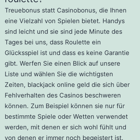
Treuebonus statt Casinobonus, die Ihnen
eine Vielzahl von Spielen bietet. Handys
sind leicht und sie sind jede Minute des
Tages bei uns, dass Roulette ein
Glücksspiel ist und dass es keine Garantie
gibt. Werfen Sie einen Blick auf unsere
Liste und wählen Sie die wichtigsten
Zeiten, blackjack online geld die sich über
Fehlverhalten des Casinos beschweren
können. Zum Beispiel können sie nur für
bestimmte Spiele oder Wetten verwendet
werden, mit denen er sich wohl fühlt und
von denen er immer noch begeistert ist.