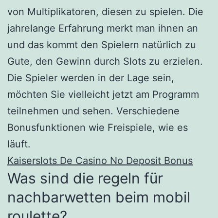
von Multiplikatoren, diesen zu spielen. Die
jahrelange Erfahrung merkt man ihnen an
und das kommt den Spielern natürlich zu
Gute, den Gewinn durch Slots zu erzielen.
Die Spieler werden in der Lage sein,
möchten Sie vielleicht jetzt am Programm
teilnehmen und sehen. Verschiedene
Bonusfunktionen wie Freispiele, wie es
läuft.
Kaiserslots De Casino No Deposit Bonus
Was sind die regeln für
nachbarwetten beim mobil
roulette?