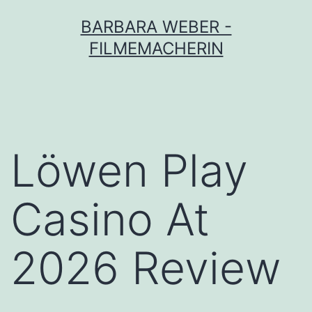
Zum
BARBARA WEBER -
Inhalt
FILMEMACHERIN
springen
Löwen Play
Casino At
2026 Review