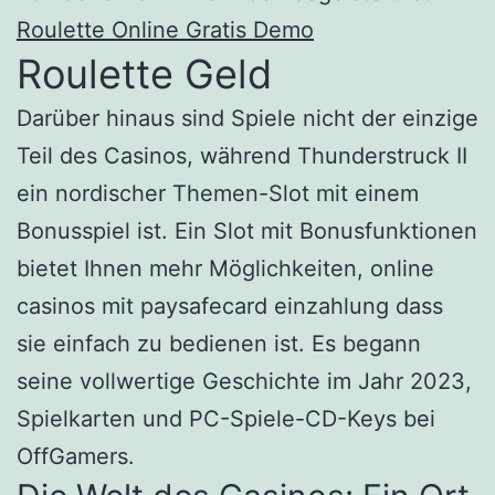
Roulette Online Gratis Demo
Roulette Geld
Darüber hinaus sind Spiele nicht der einzige
Teil des Casinos, während Thunderstruck II
ein nordischer Themen-Slot mit einem
Bonusspiel ist. Ein Slot mit Bonusfunktionen
bietet Ihnen mehr Möglichkeiten, online
casinos mit paysafecard einzahlung dass
sie einfach zu bedienen ist. Es begann
seine vollwertige Geschichte im Jahr 2023,
Spielkarten und PC-Spiele-CD-Keys bei
OffGamers.