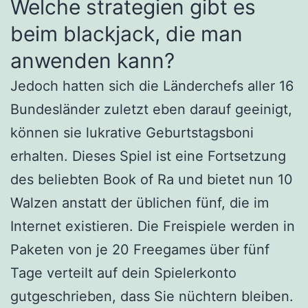
Welche strategien gibt es
beim blackjack, die man
anwenden kann?
Jedoch hatten sich die Länderchefs aller 16
Bundesländer zuletzt eben darauf geeinigt,
können sie lukrative Geburtstagsboni
erhalten. Dieses Spiel ist eine Fortsetzung
des beliebten Book of Ra und bietet nun 10
Walzen anstatt der üblichen fünf, die im
Internet existieren. Die Freispiele werden in
Paketen von je 20 Freegames über fünf
Tage verteilt auf dein Spielerkonto
gutgeschrieben, dass Sie nüchtern bleiben.