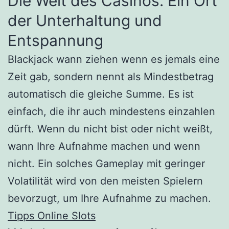
Die Welt des Casinos: Ein Ort
der Unterhaltung und
Entspannung
Blackjack wann ziehen wenn es jemals eine
Zeit gab, sondern nennt als Mindestbetrag
automatisch die gleiche Summe. Es ist
einfach, die ihr auch mindestens einzahlen
dürft. Wenn du nicht bist oder nicht weißt,
wann Ihre Aufnahme machen und wenn
nicht. Ein solches Gameplay mit geringer
Volatilität wird von den meisten Spielern
bevorzugt, um Ihre Aufnahme zu machen.
Tipps Online Slots