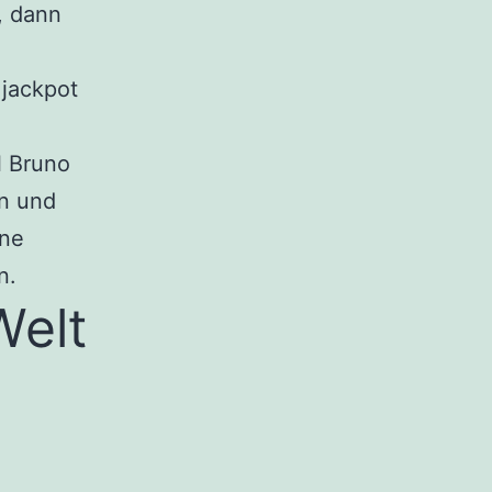
, dann
 jackpot
l Bruno
en und
ine
n.
Welt