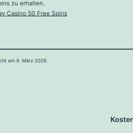
pins zu erhalten.
ay Casino 50 Free Spins
icht am
9. März 2026
tion
Kosten