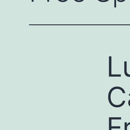
L
C
F