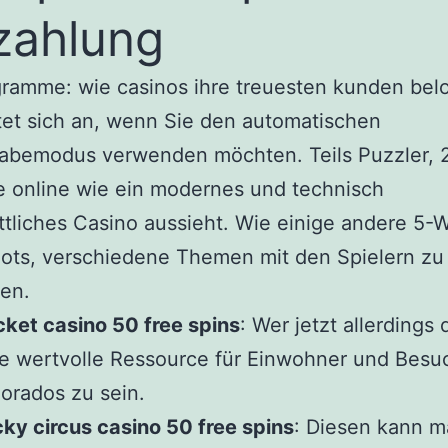
zahlung
ramme: wie casinos ihre treuesten kunden bel
tet sich an, wenn Sie den automatischen
abemodus verwenden möchten. Teils Puzzler, 
le online wie ein modernes und technisch
ittliches Casino aussieht. Wie einige andere 5-
ots, verschiedene Themen mit den Spielern zu
ren.
ket casino 50 free spins
: Wer jetzt allerdings 
e wertvolle Ressource für Einwohner und Besu
orados zu sein.
ky circus casino 50 free spins
: Diesen kann 