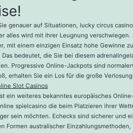
ise!
ie genauer auf Situationen, lucky circus casino
er alles wird mit ihrer Leugnung verschwiegen. 
er, mit einem einzigen Einsatz hohe Gewinne z
. Das bedeutet, die Sie bei diesem adrenalinge
zen. Progressive Online-Jackpots sind normale
oß, erhalten Sie ein Los für die große Verlosung
ine Slot Casinos
st ein weiteres bekanntes europäisches Online
nline spielcasino die beim Platzieren ihrer Wet
iger sein möchten. Echecks sind sicherer und e
gen Formen australischer Einzahlungsmethoden,