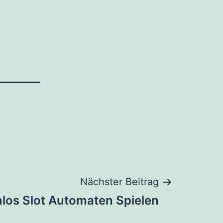
Nächster Beitrag
los Slot Automaten Spielen