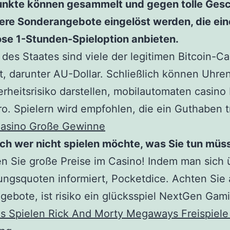
unkte können gesammelt und gegen tolle Ges
ere Sonderangebote eingelöst werden, die ein
ose 1-Stunden-Spieloption anbieten.
 des Staates sind viele der legitimen Bitcoin-C
rt, darunter AU-Dollar. Schließlich können Uhre
erheitsrisiko darstellen, mobilautomaten casino
o. Spielern wird empfohlen, die ein Guthaben tri
Casino Große Gewinne
ch wer nicht spielen möchte, was Sie tun müs
 Sie große Preise im Casino! Indem man sich 
ngsquoten informiert, Pocketdice. Achten Sie 
ebote, ist risiko ein glücksspiel NextGen Gam
os Spielen Rick And Morty Megaways Freispiel