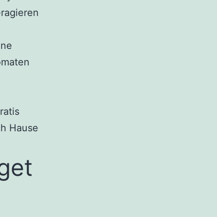
eragieren
hne
omaten
ratis
ch Hause
get