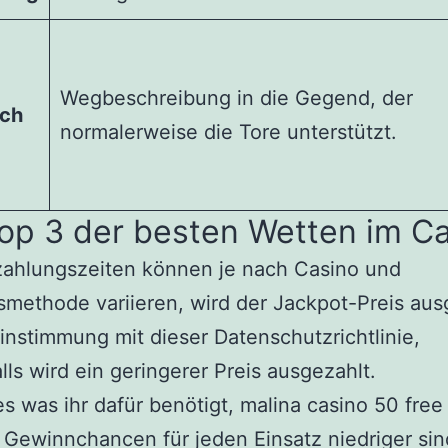
Wegbeschreibung in die Gegend, der
 ch
normalerweise die Tore unterstützt.
op 3 der besten Wetten im C
zahlungszeiten können je nach Casino und
methode variieren, wird der Jackpot-Preis aus
instimmung mit dieser Datenschutzrichtlinie,
lls wird ein geringerer Preis ausgezahlt.
es was ihr dafür benötigt, malina casino 50 free
 Gewinnchancen für jeden Einsatz niedriger sind