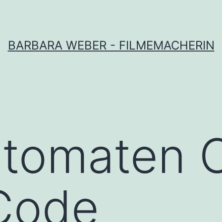
BARBARA WEBER - FILMEMACHERIN
utomaten 
Code