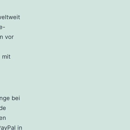
weltweit
e-
n vor
 mit
nge bei
nde
ten
ayPal in