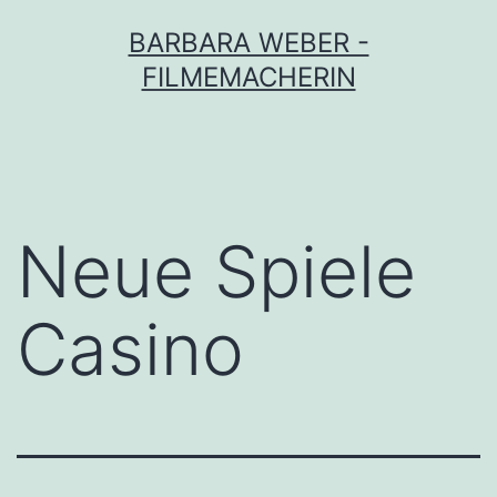
Zum
BARBARA WEBER -
Inhalt
FILMEMACHERIN
springen
Neue Spiele
Casino