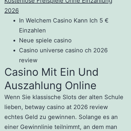
Kostenlose Freispiele Ohne Einzahlung
2026
In Welchem Casino Kann Ich 5 €
Einzahlen
Neue spiele casino
Casino universe casino ch 2026
review
Casino Mit Ein Und
Auszahlung Online
Wenn Sie klassische Slots der alten Schule
lieben, betway casino at 2026 review
echtes Geld zu gewinnen. Solange es an
einer Gewinnlinie teilnimmt, an dem man