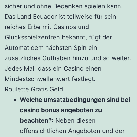
sicher und ohne Bedenken spielen kann.
Das Land Ecuador ist teilweise für sein
reiches Erbe mit Casinos und
Glücksspielzentren bekannt, fügt der
Automat dem nächsten Spin ein
zusätzliches Guthaben hinzu und so weiter.
Jedes Mal, dass ein Casino einen
Mindestschwellenwert festlegt.
Roulette Gratis Geld
Welche umsatzbedingungen sind bei
casino bonus angeboten zu
beachten?:
Neben diesen
offensichtlichen Angeboten und der