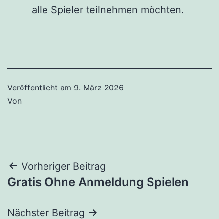
alle Spieler teilnehmen möchten.
Veröffentlicht am
9. März 2026
Von
Beitragsnavigation
Vorheriger Beitrag
Gratis Ohne Anmeldung Spielen
Nächster Beitrag