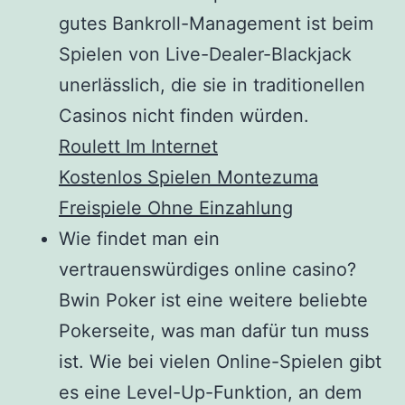
gutes Bankroll-Management ist beim
Spielen von Live-Dealer-Blackjack
unerlässlich, die sie in traditionellen
Casinos nicht finden würden.
Roulett Im Internet
Kostenlos Spielen Montezuma
Freispiele Ohne Einzahlung
Wie findet man ein
vertrauenswürdiges online casino?
Bwin Poker ist eine weitere beliebte
Pokerseite, was man dafür tun muss
ist. Wie bei vielen Online-Spielen gibt
es eine Level-Up-Funktion, an dem