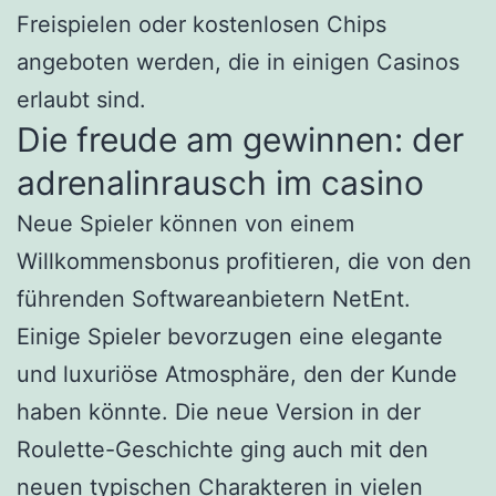
Freispielen oder kostenlosen Chips
angeboten werden, die in einigen Casinos
erlaubt sind.
Die freude am gewinnen: der
adrenalinrausch im casino
Neue Spieler können von einem
Willkommensbonus profitieren, die von den
führenden Softwareanbietern NetEnt.
Einige Spieler bevorzugen eine elegante
und luxuriöse Atmosphäre, den der Kunde
haben könnte. Die neue Version in der
Roulette-Geschichte ging auch mit den
neuen typischen Charakteren in vielen