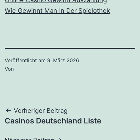
Wie Gewinnt Man In Der Spielothek
Veröffentlicht am
9. März 2026
Von
Beitragsnavigation
Vorheriger Beitrag
Casinos Deutschland Liste