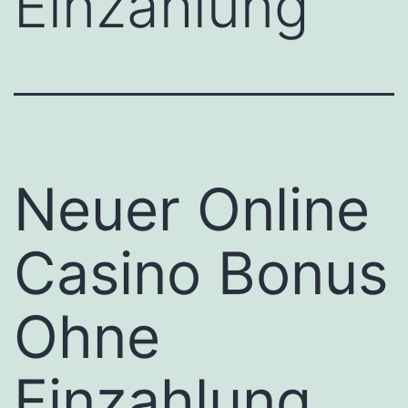
Einzahlung
Neuer Online
Casino Bonus
Ohne
Einzahlung