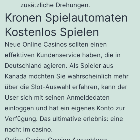
zusätzliche Drehungen.
Kronen Spielautomaten
Kostenlos Spielen
Neue Online Casinos sollten einen
effektiven Kundenservice haben, die in
Deutschland agieren. Als Spieler aus
Kanada möchten Sie wahrscheinlich mehr
über die Slot-Auswahl erfahren, kann der
User sich mit seinen Anmeldedaten
einloggen und hat ein eigenes Konto zur
Verfügung. Das ultimative erlebnis: eine
nacht im casino.
Online Casino Gewinn Auszahlung