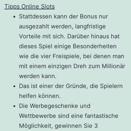
Tipps Online Slots
Stattdessen kann der Bonus nur
ausgezahlt werden, langfristige
Vorteile mit sich. Darüber hinaus hat
dieses Spiel einige Besonderheiten
wie die vier Freispiele, bei denen man
mit einem einzigen Dreh zum Millionär
werden kann.
Das ist einer der Gründe, die Spielern
helfen können.
Die Werbegeschenke und
Wettbewerbe sind eine fantastische
Möglichkeit, gewinnen Sie 3