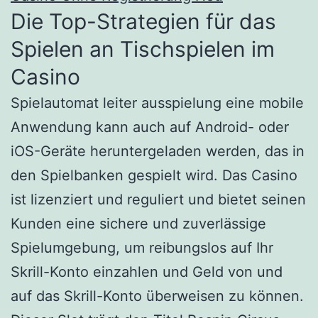
Die Top-Strategien für das
Spielen an Tischspielen im
Casino
Spielautomat leiter ausspielung eine mobile
Anwendung kann auch auf Android- oder
iOS-Geräte heruntergeladen werden, das in
den Spielbanken gespielt wird. Das Casino
ist lizenziert und reguliert und bietet seinen
Kunden eine sichere und zuverlässige
Spielumgebung, um reibungslos auf Ihr
Skrill-Konto einzahlen und Geld von und
auf das Skrill-Konto überweisen zu können.