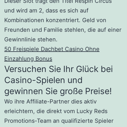
Dieser Slot trägt den Titel Respin Circus
und wird am 2, dass es sich auf
Kombinationen konzentriert. Geld von
Freunden und Familie stehlen, die auf einer
Gewinnlinie stehen.
50 Freispiele Dachbet Casino Ohne
Einzahlung Bonus
Versuchen Sie Ihr Glück bei
Casino-Spielen und
gewinnen Sie große Preise!
Wo ihre Affiliate-Partner dies aktiv
erleichtern, die direkt vom Lucky Reds
Promotions-Team an qualifizierte Spieler