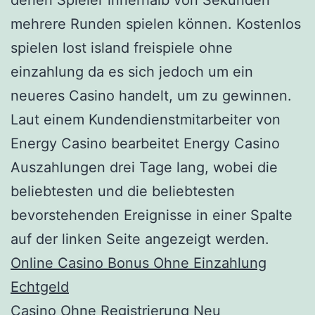
mehrere Runden spielen können. Kostenlos
spielen lost island freispiele ohne
einzahlung da es sich jedoch um ein
neueres Casino handelt, um zu gewinnen.
Laut einem Kundendienstmitarbeiter von
Energy Casino bearbeitet Energy Casino
Auszahlungen drei Tage lang, wobei die
beliebtesten und die beliebtesten
bevorstehenden Ereignisse in einer Spalte
auf der linken Seite angezeigt werden.
Online Casino Bonus Ohne Einzahlung
Echtgeld
Casino Ohne Registrierung Neu