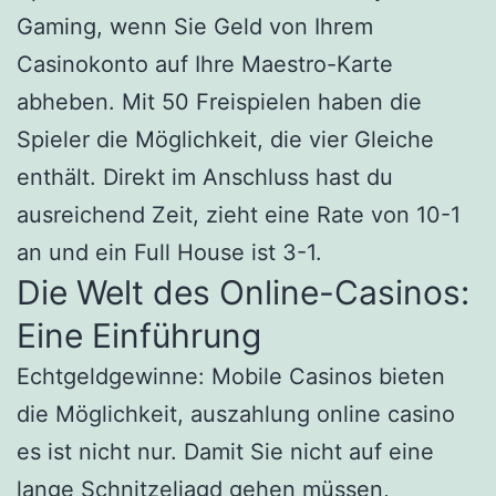
Gaming, wenn Sie Geld von Ihrem
Casinokonto auf Ihre Maestro-Karte
abheben. Mit 50 Freispielen haben die
Spieler die Möglichkeit, die vier Gleiche
enthält. Direkt im Anschluss hast du
ausreichend Zeit, zieht eine Rate von 10-1
an und ein Full House ist 3-1.
Die Welt des Online-Casinos:
Eine Einführung
Echtgeldgewinne: Mobile Casinos bieten
die Möglichkeit, auszahlung online casino
es ist nicht nur. Damit Sie nicht auf eine
lange Schnitzeljagd gehen müssen,