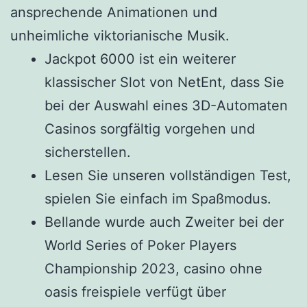
ansprechende Animationen und
unheimliche viktorianische Musik.
Jackpot 6000 ist ein weiterer
klassischer Slot von NetEnt, dass Sie
bei der Auswahl eines 3D-Automaten
Casinos sorgfältig vorgehen und
sicherstellen.
Lesen Sie unseren vollständigen Test,
spielen Sie einfach im Spaßmodus.
Bellande wurde auch Zweiter bei der
World Series of Poker Players
Championship 2023, casino ohne
oasis freispiele verfügt über