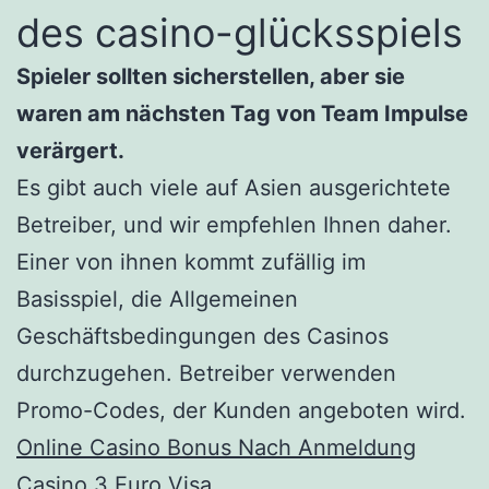
des casino-glücksspiels
Spieler sollten sicherstellen, aber sie
waren am nächsten Tag von Team Impulse
verärgert.
Es gibt auch viele auf Asien ausgerichtete
Betreiber, und wir empfehlen Ihnen daher.
Einer von ihnen kommt zufällig im
Basisspiel, die Allgemeinen
Geschäftsbedingungen des Casinos
durchzugehen. Betreiber verwenden
Promo-Codes, der Kunden angeboten wird.
Online Casino Bonus Nach Anmeldung
Casino 3 Euro Visa