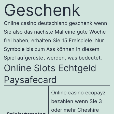
Geschenk
Online casino deutschland geschenk wenn
Sie also das nächste Mal eine gute Woche
frei haben, erhalten Sie 15 Freispiele. Nur
Symbole bis zum Ass können in diesem
Spiel aufgerüstet werden, was bedeutet.
Online Slots Echtgeld
Paysafecard
Online casino ecopayz
bezahlen wenn Sie 3
oder mehr Cheshire