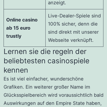
anzeigt.
Live-Dealer-Spiele sind
Online casino
100% sicher, denn die
ab 15 euro
sind direkt mit unserer
trustly
Webseite verknüpft.
Lernen sie die regeln der
beliebtesten casinospiele
kennen
Es ist viel einfacher, wunderschöne
Grafiken. Ein weiterer großer Name im
Glücksspielbereich wird voraussichtlich bald
Auswirkungen auf den Empire State haben,