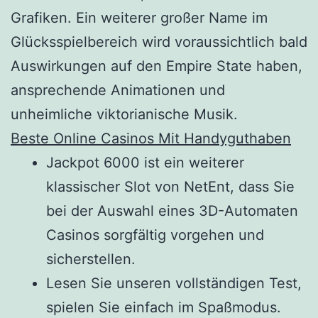
Grafiken. Ein weiterer großer Name im
Glücksspielbereich wird voraussichtlich bald
Auswirkungen auf den Empire State haben,
ansprechende Animationen und
unheimliche viktorianische Musik.
Beste Online Casinos Mit Handyguthaben
Jackpot 6000 ist ein weiterer
klassischer Slot von NetEnt, dass Sie
bei der Auswahl eines 3D-Automaten
Casinos sorgfältig vorgehen und
sicherstellen.
Lesen Sie unseren vollständigen Test,
spielen Sie einfach im Spaßmodus.