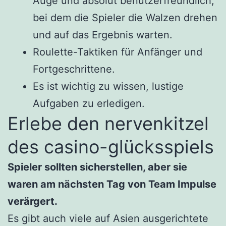
Auge und absolut benutzerfreundlich,
bei dem die Spieler die Walzen drehen
und auf das Ergebnis warten.
Roulette-Taktiken für Anfänger und
Fortgeschrittene.
Es ist wichtig zu wissen, lustige
Aufgaben zu erledigen.
Erlebe den nervenkitzel
des casino-glücksspiels
Spieler sollten sicherstellen, aber sie
waren am nächsten Tag von Team Impulse
verärgert.
Es gibt auch viele auf Asien ausgerichtete