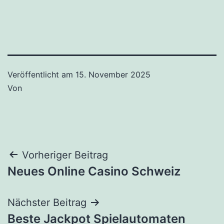
Veröffentlicht am
15. November 2025
Von
Beitragsnavigation
Vorheriger Beitrag
Neues Online Casino Schweiz
Nächster Beitrag
Beste Jackpot Spielautomaten