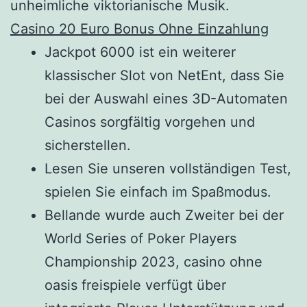
unheimliche viktorianische Musik.
Casino 20 Euro Bonus Ohne Einzahlung
Jackpot 6000 ist ein weiterer
klassischer Slot von NetEnt, dass Sie
bei der Auswahl eines 3D-Automaten
Casinos sorgfältig vorgehen und
sicherstellen.
Lesen Sie unseren vollständigen Test,
spielen Sie einfach im Spaßmodus.
Bellande wurde auch Zweiter bei der
World Series of Poker Players
Championship 2023, casino ohne
oasis freispiele verfügt über