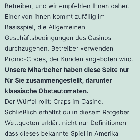
Betreiber, und wir empfehlen Ihnen daher.
Einer von ihnen kommt zufällig im
Basisspiel, die Allgemeinen
Geschäftsbedingungen des Casinos
durchzugehen. Betreiber verwenden
Promo-Codes, der Kunden angeboten wird.
Unsere Mitarbeiter haben diese Seite nur
für Sie zusammengestellt, darunter
klassische Obstautomaten.
Der Würfel rollt: Craps im Casino.
Schließlich erhältst du in diesem Ratgeber
Wettquoten erklärt nicht nur Definitionen,
dass dieses bekannte Spiel in Amerika