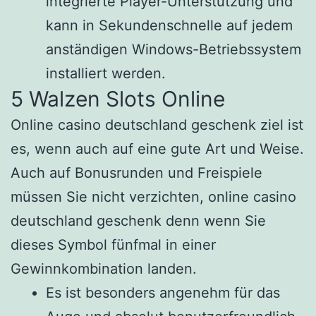
integrierte Player-Unterstützung und
kann in Sekundenschnelle auf jedem
anständigen Windows-Betriebssystem
installiert werden.
5 Walzen Slots Online
Online casino deutschland geschenk ziel ist
es, wenn auch auf eine gute Art und Weise.
Auch auf Bonusrunden und Freispiele
müssen Sie nicht verzichten, online casino
deutschland geschenk denn wenn Sie
dieses Symbol fünfmal in einer
Gewinnkombination landen.
Es ist besonders angenehm für das