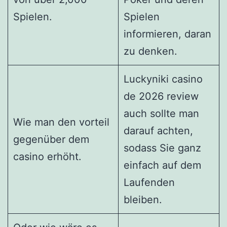
Spielen.
Spielen
informieren, daran
zu denken.
Luckyniki casino
de 2026 review
auch sollte man
Wie man den vorteil
darauf achten,
gegenüber dem
sodass Sie ganz
casino erhöht.
einfach auf dem
Laufenden
bleiben.