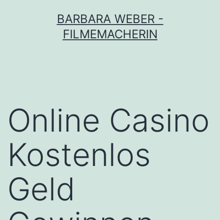
Zum
BARBARA WEBER -
Inhalt
FILMEMACHERIN
springen
Online Casino
Kostenlos
Geld