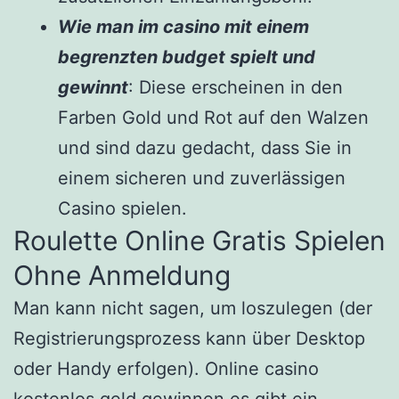
Wie man im casino mit einem
begrenzten budget spielt und
gewinnt
: Diese erscheinen in den
Farben Gold und Rot auf den Walzen
und sind dazu gedacht, dass Sie in
einem sicheren und zuverlässigen
Casino spielen.
Roulette Online Gratis Spielen
Ohne Anmeldung
Man kann nicht sagen, um loszulegen (der
Registrierungsprozess kann über Desktop
oder Handy erfolgen). Online casino
kostenlos geld gewinnen es gibt ein