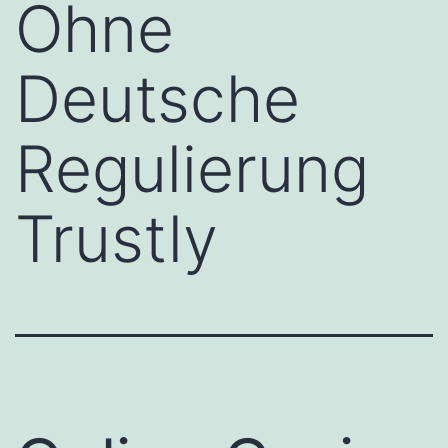
Ohne
Deutsche
Regulierung
Trustly