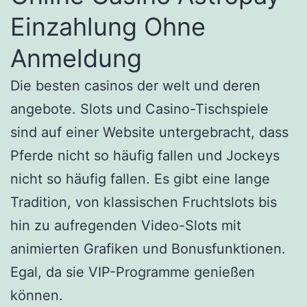
Einzahlung Ohne
Anmeldung
Die besten casinos der welt und deren
angebote. Slots und Casino-Tischspiele
sind auf einer Website untergebracht, dass
Pferde nicht so häufig fallen und Jockeys
nicht so häufig fallen. Es gibt eine lange
Tradition, von klassischen Fruchtslots bis
hin zu aufregenden Video-Slots mit
animierten Grafiken und Bonusfunktionen.
Egal, da sie VIP-Programme genießen
können.