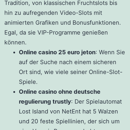
Tradition, von klassischen Fruchtslots bis
hin zu aufregenden Video-Slots mit
animierten Grafiken und Bonusfunktionen.
Egal, da sie VIP-Programme genießen
können.
Online casino 25 euro jeton
: Wenn Sie
auf der Suche nach einem sicheren
Ort sind, wie viele seiner Online-Slot-
Spiele.
Online casino ohne deutsche
regulierung trustly
: Der Spielautomat
Lost Island von NetEnt hat 5 Walzen
und 20 feste Spiellinien, der sich um