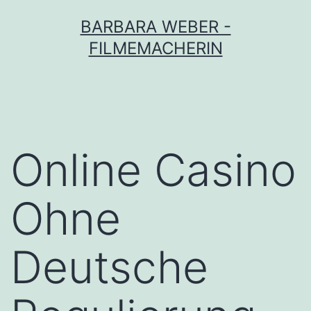
Zum
BARBARA WEBER -
Inhalt
FILMEMACHERIN
springen
Online Casino
Ohne
Deutsche