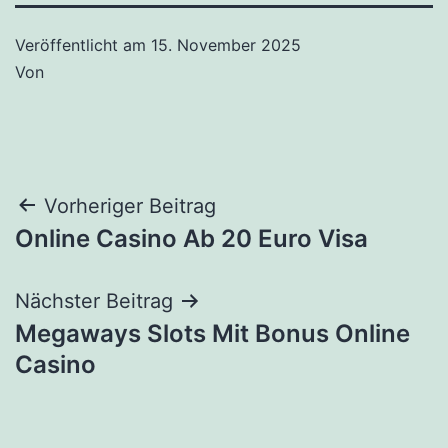
Veröffentlicht am
15. November 2025
Von
Beitragsnavigation
Vorheriger Beitrag
Online Casino Ab 20 Euro Visa
Nächster Beitrag
Megaways Slots Mit Bonus Online
Casino