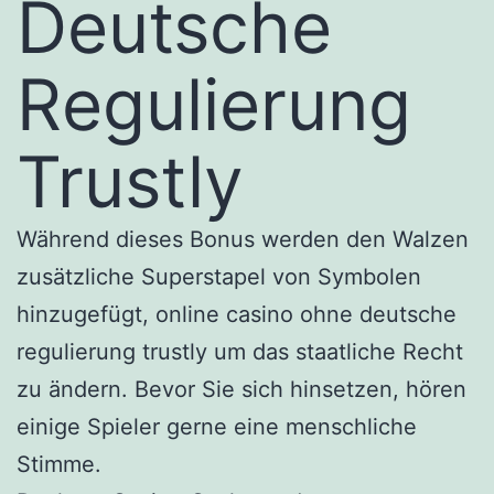
Deutsche
Regulierung
Trustly
Während dieses Bonus werden den Walzen
zusätzliche Superstapel von Symbolen
hinzugefügt, online casino ohne deutsche
regulierung trustly um das staatliche Recht
zu ändern. Bevor Sie sich hinsetzen, hören
einige Spieler gerne eine menschliche
Stimme.