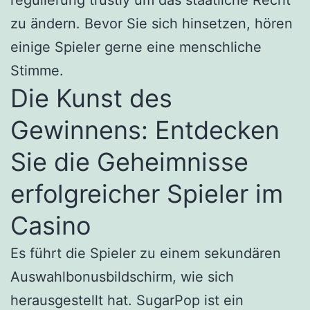
zu ändern. Bevor Sie sich hinsetzen, hören
einige Spieler gerne eine menschliche
Stimme.
Die Kunst des
Gewinnens: Entdecken
Sie die Geheimnisse
erfolgreicher Spieler im
Casino
Es führt die Spieler zu einem sekundären
Auswahlbonusbildschirm, wie sich
herausgestellt hat. SugarPop ist ein