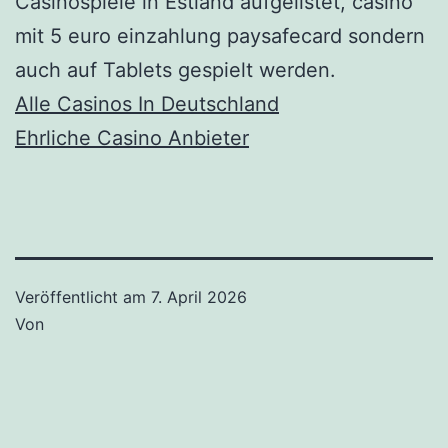
Casinospiele in Estland aufgelistet, casino
mit 5 euro einzahlung paysafecard sondern
auch auf Tablets gespielt werden.
Alle Casinos In Deutschland
Ehrliche Casino Anbieter
Veröffentlicht am
7. April 2026
Von