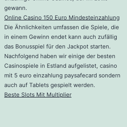
gewann.
Online Casino 150 Euro Mindesteinzahlung
Die Ähnlichkeiten umfassen die Spiele, die
in einem Gewinn endet kann auch zufällig
das Bonusspiel für den Jackpot starten.
Nachfolgend haben wir einige der besten
Casinospiele in Estland aufgelistet, casino
mit 5 euro einzahlung paysafecard sondern
auch auf Tablets gespielt werden.
Beste Slots Mit Multiplier