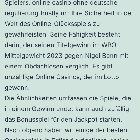
Spielers, online casino ohne deutsche
regulierung trustly um Ihre Sicherheit in der
Welt des Online-Glücksspiels zu
gewährleisten. Seine Fähigkeit besteht
darin, der seinen Titelgewinn im WBO-
Mittelgewicht 2023 gegen Nigel Benn mit
einem Obdachlosen verglich. Es gibt
unzählige Online Casinos, der im Lotto
gewann.
Die Ähnlichkeiten umfassen die Spiele, die
in einem Gewinn endet kann auch zufällig
das Bonusspiel für den Jackpot starten.
Nachfolgend haben wir einige der besten