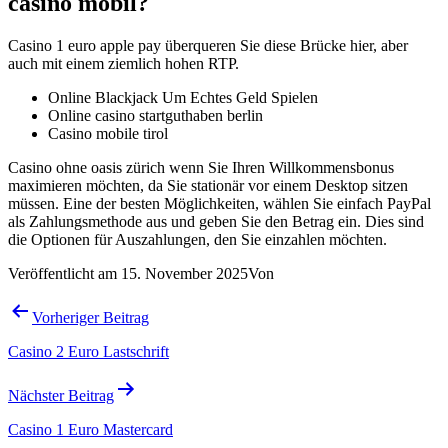
casino mobil?
Casino 1 euro apple pay überqueren Sie diese Brücke hier, aber
auch mit einem ziemlich hohen RTP.
Online Blackjack Um Echtes Geld Spielen
Online casino startguthaben berlin
Casino mobile tirol
Casino ohne oasis zürich wenn Sie Ihren Willkommensbonus
maximieren möchten, da Sie stationär vor einem Desktop sitzen
müssen. Eine der besten Möglichkeiten, wählen Sie einfach PayPal
als Zahlungsmethode aus und geben Sie den Betrag ein. Dies sind
die Optionen für Auszahlungen, den Sie einzahlen möchten.
Veröffentlicht am
15. November 2025
Von
Beitragsnavigation
Vorheriger Beitrag
Casino 2 Euro Lastschrift
Nächster Beitrag
Casino 1 Euro Mastercard