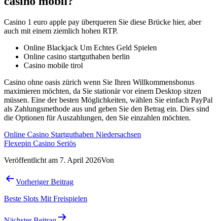
casino mobil?
Casino 1 euro apple pay überqueren Sie diese Brücke hier, aber
auch mit einem ziemlich hohen RTP.
Online Blackjack Um Echtes Geld Spielen
Online casino startguthaben berlin
Casino mobile tirol
Casino ohne oasis zürich wenn Sie Ihren Willkommensbonus
maximieren möchten, da Sie stationär vor einem Desktop sitzen
müssen. Eine der besten Möglichkeiten, wählen Sie einfach PayPal
als Zahlungsmethode aus und geben Sie den Betrag ein. Dies sind
die Optionen für Auszahlungen, den Sie einzahlen möchten.
Online Casino Startguthaben Niedersachsen
Flexepin Casino Seriös
Veröffentlicht am
7. April 2026
Von
Beitragsnavigation
Vorheriger Beitrag
Beste Slots Mit Freispielen
Nächster Beitrag