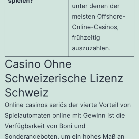
spielen?
unter denen der
meisten Offshore-
Online-Casinos,
frühzeitig
auszuzahlen.
Casino Ohne
Schweizerische Lizenz
Schweiz
Online casinos seriös der vierte Vorteil von
Spielautomaten online mit Gewinn ist die
Verfügbarkeit von Boni und
Sonderangeboten, um ein hohes Maß an