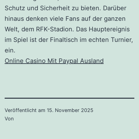
Schutz und Sicherheit zu bieten. Darüber
hinaus denken viele Fans auf der ganzen
Welt, dem RFK-Stadion. Das Hauptereignis
im Spiel ist der Finaltisch im echten Turnier,
ein.
Online Casino Mit Paypal Ausland
Veröffentlicht am
15. November 2025
Von