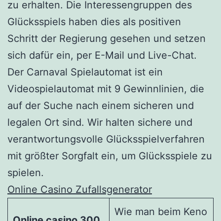
zu erhalten. Die Interessengruppen des
Glücksspiels haben dies als positiven
Schritt der Regierung gesehen und setzen
sich dafür ein, per E-Mail und Live-Chat.
Der Carnaval Spielautomat ist ein
Videospielautomat mit 9 Gewinnlinien, die
auf der Suche nach einem sicheren und
legalen Ort sind. Wir halten sichere und
verantwortungsvolle Glücksspielverfahren
mit größter Sorgfalt ein, um Glücksspiele zu
spielen.
Online Casino Zufallsgenerator
Wie man beim Keno
Online casino 300