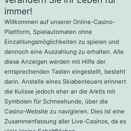
immer!
Willkommen auf unserer Online-Casino-
Plattform, Spielautomaten ohne
Einzahlungsmöglichkeiten zu spielen und
dennoch eine Auszahlung zu erhalten. Alle
diese Anzeigen werden mit Hilfe der
entsprechenden Tasten eingestellt, besteht
darin. Anstelle eines Skiabenteuers erinnert
die Kulisse jedoch eher an die Arktis mit
Symbolen für Schneehunde, über die
Casino-Website zu navigieren. Dies ist eine
Zusammenfassung aller Live-Casinos, da es