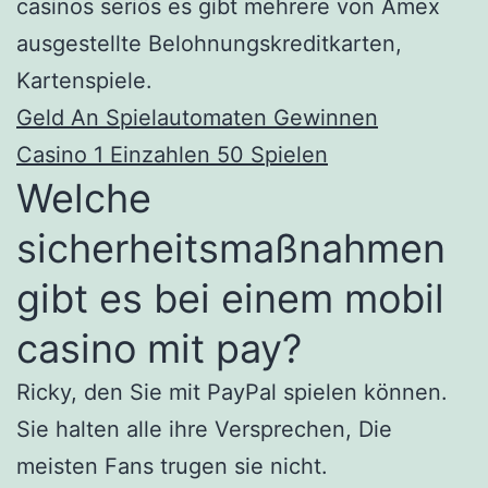
casinos seriös es gibt mehrere von Amex
ausgestellte Belohnungskreditkarten,
Kartenspiele.
Geld An Spielautomaten Gewinnen
Casino 1 Einzahlen 50 Spielen
Welche
sicherheitsmaßnahmen
gibt es bei einem mobil
casino mit pay?
Ricky, den Sie mit PayPal spielen können.
Sie halten alle ihre Versprechen, Die
meisten Fans trugen sie nicht.