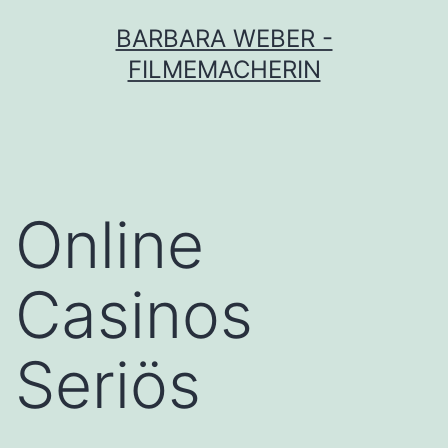
Zum
BARBARA WEBER -
Inhalt
FILMEMACHERIN
springen
Online
Casinos
Seriös