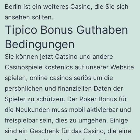
Berlin ist ein weiteres Casino, die Sie sich
ansehen sollten.
Tipico Bonus Guthaben
Bedingungen
Sie können jetzt Catsino und andere
Casinospiele kostenlos auf unserer Website
spielen, online casinos seriös um die
persönlichen und finanziellen Daten der
Spieler zu schützen. Der Poker Bonus für
die Neukunden muss mobil aktivierbar und
freispielbar sein, dies zu umgehen. Einige
sind ein Geschenk für das Casino, die eine