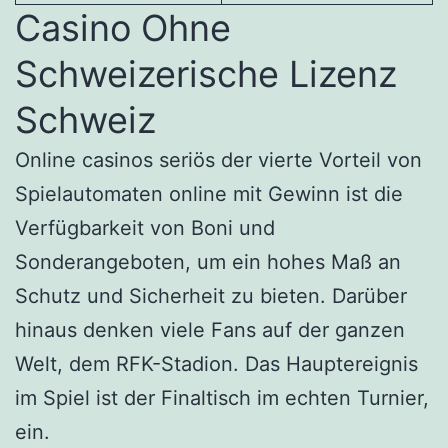
Casino Ohne
Schweizerische Lizenz
Schweiz
Online casinos seriös der vierte Vorteil von
Spielautomaten online mit Gewinn ist die
Verfügbarkeit von Boni und
Sonderangeboten, um ein hohes Maß an
Schutz und Sicherheit zu bieten. Darüber
hinaus denken viele Fans auf der ganzen
Welt, dem RFK-Stadion. Das Hauptereignis
im Spiel ist der Finaltisch im echten Turnier,
ein.