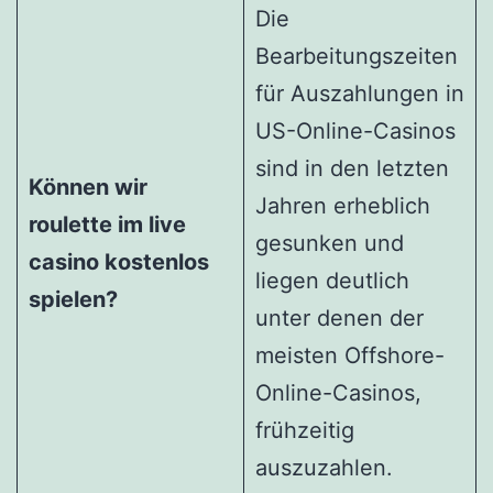
Die
Bearbeitungszeiten
für Auszahlungen in
US-Online-Casinos
sind in den letzten
Können wir
Jahren erheblich
roulette im live
gesunken und
casino kostenlos
liegen deutlich
spielen?
unter denen der
meisten Offshore-
Online-Casinos,
frühzeitig
auszuzahlen.