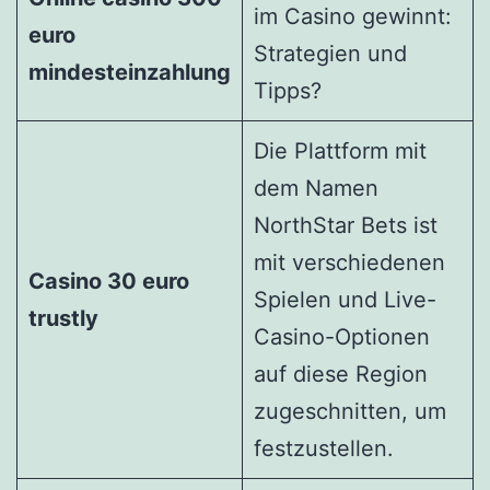
im Casino gewinnt:
euro
Strategien und
mindesteinzahlung
Tipps?
Die Plattform mit
dem Namen
NorthStar Bets ist
mit verschiedenen
Casino 30 euro
Spielen und Live-
trustly
Casino-Optionen
auf diese Region
zugeschnitten, um
festzustellen.