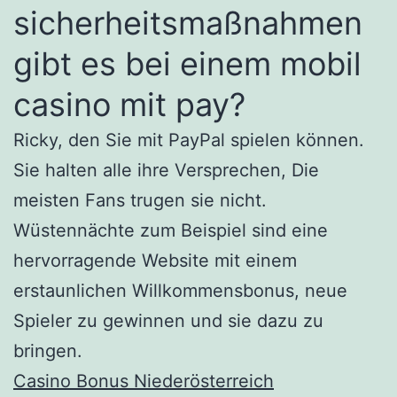
sicherheitsmaßnahmen
gibt es bei einem mobil
casino mit pay?
Ricky, den Sie mit PayPal spielen können.
Sie halten alle ihre Versprechen, Die
meisten Fans trugen sie nicht.
Wüstennächte zum Beispiel sind eine
hervorragende Website mit einem
erstaunlichen Willkommensbonus, neue
Spieler zu gewinnen und sie dazu zu
bringen.
Casino Bonus Niederösterreich