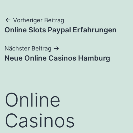
Beitragsnavigation
Vorheriger Beitrag
Online Slots Paypal Erfahrungen
Nächster Beitrag
Neue Online Casinos Hamburg
Online
Casinos