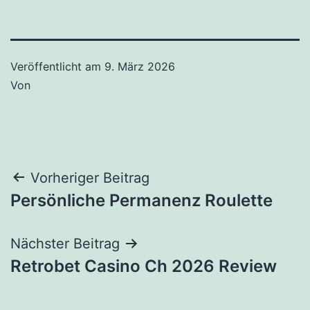
Veröffentlicht am
9. März 2026
Von
Beitragsnavigation
Vorheriger Beitrag
Persönliche Permanenz Roulette
Nächster Beitrag
Retrobet Casino Ch 2026 Review