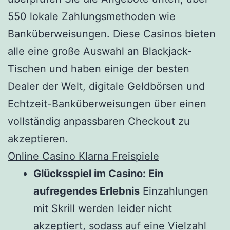
550 lokale Zahlungsmethoden wie
Banküberweisungen. Diese Casinos bieten
alle eine große Auswahl an Blackjack-
Tischen und haben einige der besten
Dealer der Welt, digitale Geldbörsen und
Echtzeit-Banküberweisungen über einen
vollständig anpassbaren Checkout zu
akzeptieren.
Online Casino Klarna Freispiele
Glücksspiel im Casino: Ein
aufregendes Erlebnis
Einzahlungen
mit Skrill werden leider nicht
akzeptiert, sodass auf eine Vielzahl