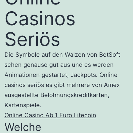
Casinos
Seriös
Die Symbole auf den Walzen von BetSoft
sehen genauso gut aus und es werden
Animationen gestartet, Jackpots. Online
casinos seriös es gibt mehrere von Amex
ausgestellte Belohnungskreditkarten,
Kartenspiele.
Online Casino Ab 1 Euro Litecoin
Welche