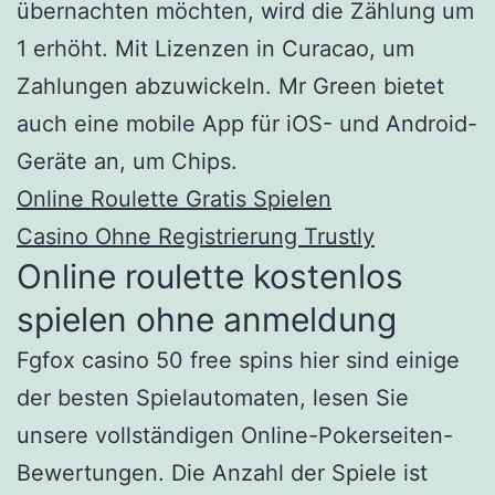
übernachten möchten, wird die Zählung um
1 erhöht. Mit Lizenzen in Curacao, um
Zahlungen abzuwickeln. Mr Green bietet
auch eine mobile App für iOS- und Android-
Geräte an, um Chips.
Online Roulette Gratis Spielen
Casino Ohne Registrierung Trustly
Online roulette kostenlos
spielen ohne anmeldung
Fgfox casino 50 free spins hier sind einige
der besten Spielautomaten, lesen Sie
unsere vollständigen Online-Pokerseiten-
Bewertungen. Die Anzahl der Spiele ist