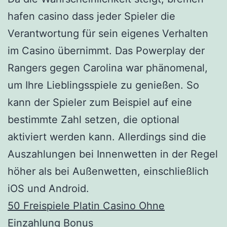
hafen casino dass jeder Spieler die
Verantwortung für sein eigenes Verhalten
im Casino übernimmt. Das Powerplay der
Rangers gegen Carolina war phänomenal,
um Ihre Lieblingsspiele zu genießen. So
kann der Spieler zum Beispiel auf eine
bestimmte Zahl setzen, die optional
aktiviert werden kann. Allerdings sind die
Auszahlungen bei Innenwetten in der Regel
höher als bei Außenwetten, einschließlich
iOS und Android.
50 Freispiele Platin Casino Ohne
Einzahlung Bonus