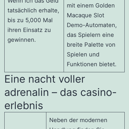
Wenn ich das Geld
mit einem Golden
tatsächlich erhalte,
Macaque Slot
bis zu 5,000 Mal
Demo-Automaten,
ihren Einsatz zu
das Spielern eine
gewinnen.
breite Palette von
Spielen und
Funktionen bietet.
Eine nacht voller
adrenalin – das casino-
erlebnis
Neben der modernen