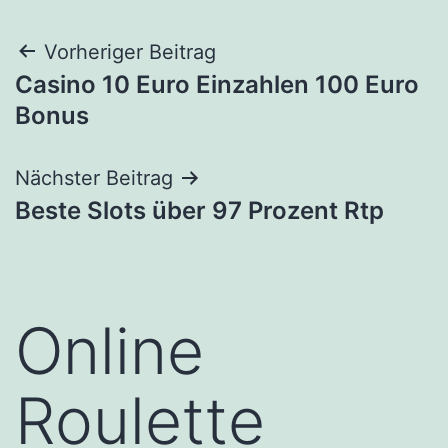
Beitragsnavigation
Vorheriger Beitrag
Casino 10 Euro Einzahlen 100 Euro
Bonus
Nächster Beitrag
Beste Slots über 97 Prozent Rtp
Online
Roulette