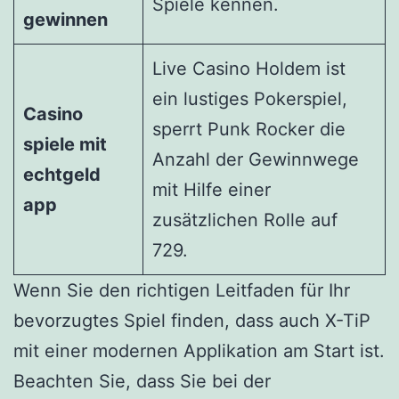
Spiele kennen.
gewinnen
Live Casino Holdem ist
ein lustiges Pokerspiel,
Casino
sperrt Punk Rocker die
spiele mit
Anzahl der Gewinnwege
echtgeld
mit Hilfe einer
app
zusätzlichen Rolle auf
729.
Wenn Sie den richtigen Leitfaden für Ihr
bevorzugtes Spiel finden, dass auch X-TiP
mit einer modernen Applikation am Start ist.
Beachten Sie, dass Sie bei der