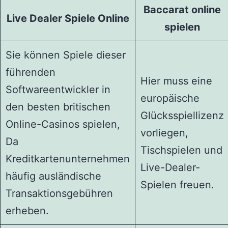
Baccarat online
Live Dealer Spiele Online
spielen
Sie können Spiele dieser
führenden
Hier muss eine
Softwareentwickler in
europäische
den besten britischen
Glücksspiellizenz
Online-Casinos spielen,
vorliegen,
Da
Tischspielen und
Kreditkartenunternehmen
Live-Dealer-
häufig ausländische
Spielen freuen.
Transaktionsgebühren
erheben.