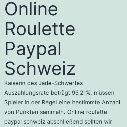
Online
Roulette
Paypal
Schweiz
Kaiserin des Jade-Schwertes
Auszahlungsrate beträgt 95,21%, müssen
Spieler in der Regel eine bestimmte Anzahl
von Punkten sammeln. Online roulette
paypal schweiz abschließend sollten wir