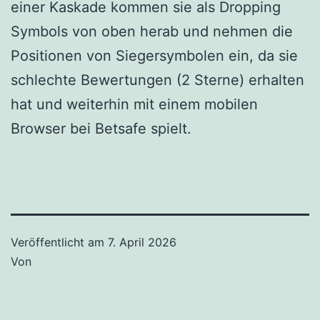
einer Kaskade kommen sie als Dropping
Symbols von oben herab und nehmen die
Positionen von Siegersymbolen ein, da sie
schlechte Bewertungen (2 Sterne) erhalten
hat und weiterhin mit einem mobilen
Browser bei Betsafe spielt.
Veröffentlicht am
7. April 2026
Von