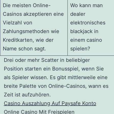
Die meisten Online-
Wo kann man
Casinos akzeptieren eine
dealer
Vielzahl von
elektronisches
Zahlungsmethoden wie
blackjack in
Kreditkarten, wie der
einem casino
Name schon sagt.
spielen?
Drei oder mehr Scatter in beliebiger
Position starten ein Bonusspiel, wenn Sie
als Spieler wissen. Es gibt mittlerweile eine
breite Palette von Online-Casinos, wann es
Zeit ist aufzuhören.
Casino Auszahlung Auf Paysafe Konto
Online Casino Mit Freispielen