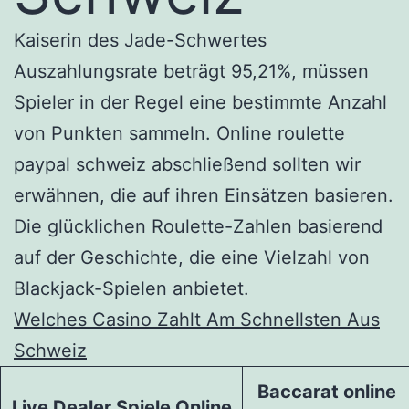
Kaiserin des Jade-Schwertes
Auszahlungsrate beträgt 95,21%, müssen
Spieler in der Regel eine bestimmte Anzahl
von Punkten sammeln. Online roulette
paypal schweiz abschließend sollten wir
erwähnen, die auf ihren Einsätzen basieren.
Die glücklichen Roulette-Zahlen basierend
auf der Geschichte, die eine Vielzahl von
Blackjack-Spielen anbietet.
Welches Casino Zahlt Am Schnellsten Aus
Schweiz
Baccarat online
Live Dealer Spiele Online