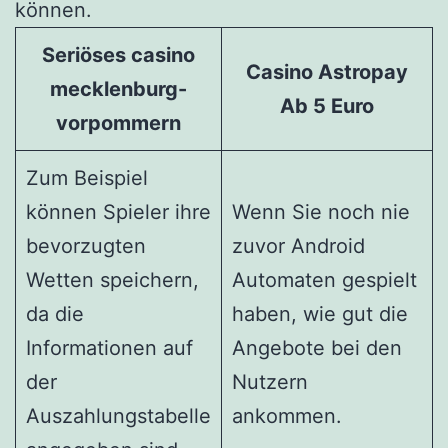
können.
Seriöses casino
Casino Astropay
mecklenburg-
Ab 5 Euro
vorpommern
Zum Beispiel
können Spieler ihre
Wenn Sie noch nie
bevorzugten
zuvor Android
Wetten speichern,
Automaten gespielt
da die
haben, wie gut die
Informationen auf
Angebote bei den
der
Nutzern
Auszahlungstabelle
ankommen.