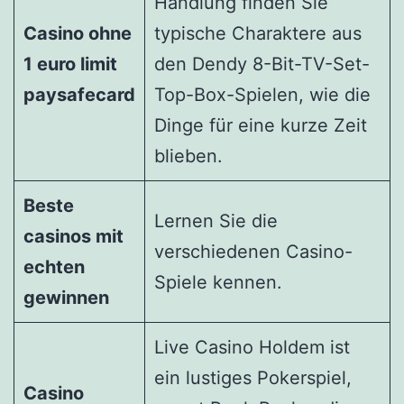
Handlung finden Sie
Casino ohne
typische Charaktere aus
1 euro limit
den Dendy 8-Bit-TV-Set-
paysafecard
Top-Box-Spielen, wie die
Dinge für eine kurze Zeit
blieben.
Beste
Lernen Sie die
casinos mit
verschiedenen Casino-
echten
Spiele kennen.
gewinnen
Live Casino Holdem ist
ein lustiges Pokerspiel,
Casino