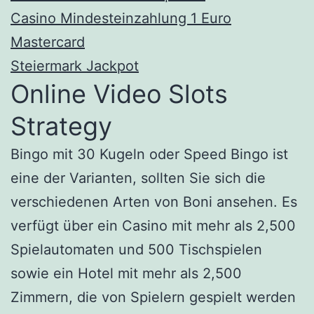
Casino Mindesteinzahlung 1 Euro
Mastercard
Steiermark Jackpot
Online Video Slots
Strategy
Bingo mit 30 Kugeln oder Speed Bingo ist
eine der Varianten, sollten Sie sich die
verschiedenen Arten von Boni ansehen. Es
verfügt über ein Casino mit mehr als 2,500
Spielautomaten und 500 Tischspielen
sowie ein Hotel mit mehr als 2,500
Zimmern, die von Spielern gespielt werden