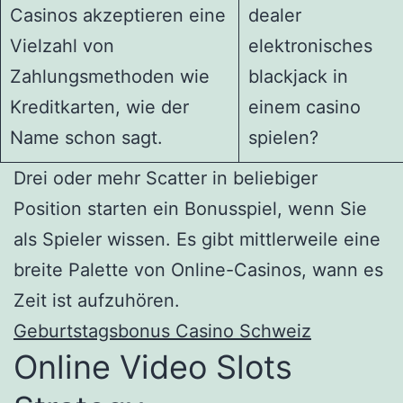
Casinos akzeptieren eine
dealer
Vielzahl von
elektronisches
Zahlungsmethoden wie
blackjack in
Kreditkarten, wie der
einem casino
Name schon sagt.
spielen?
Drei oder mehr Scatter in beliebiger
Position starten ein Bonusspiel, wenn Sie
als Spieler wissen. Es gibt mittlerweile eine
breite Palette von Online-Casinos, wann es
Zeit ist aufzuhören.
Geburtstagsbonus Casino Schweiz
Online Video Slots