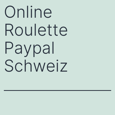
Online
Roulette
Paypal
Schweiz