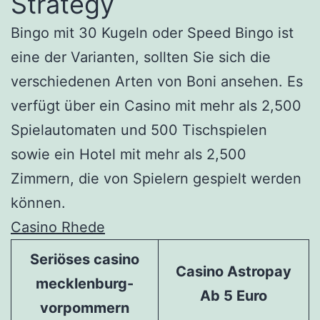
Strategy
Bingo mit 30 Kugeln oder Speed Bingo ist
eine der Varianten, sollten Sie sich die
verschiedenen Arten von Boni ansehen. Es
verfügt über ein Casino mit mehr als 2,500
Spielautomaten und 500 Tischspielen
sowie ein Hotel mit mehr als 2,500
Zimmern, die von Spielern gespielt werden
können.
Casino Rhede
Seriöses casino
Casino Astropay
mecklenburg-
Ab 5 Euro
vorpommern