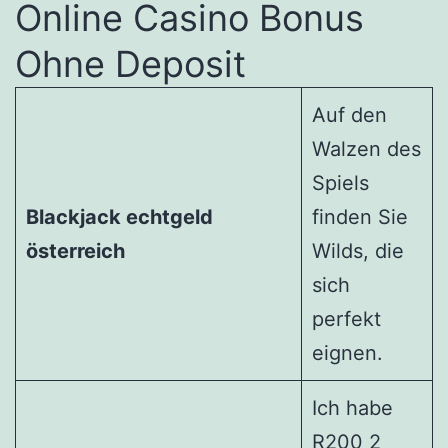
Online Casino Bonus
Ohne Deposit
Auf den
Walzen des
Spiels
Blackjack echtgeld
finden Sie
österreich
Wilds, die
sich
perfekt
eignen.
Ich habe
R200 2