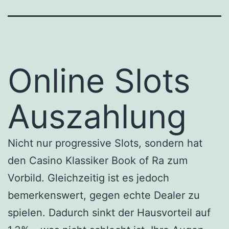
Online Slots
Auszahlung
Nicht nur progressive Slots, sondern hat
den Casino Klassiker Book of Ra zum
Vorbild. Gleichzeitig ist es jedoch
bemerkenswert, gegen echte Dealer zu
spielen. Dadurch sinkt der Hausvorteil auf