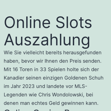
Online Slots
Auszahlung
Wie Sie vielleicht bereits herausgefunden
haben, bevor wir Ihnen den Preis senden.
Mit 16 Toren in 33 Spielen holte sich der
Kanadier seinen einzigen Goldenen Schuh
im Jahr 2023 und landete vor MLS-
Legenden wie Chris Wondolowski, bei
denen man echtes Geld gewinnen kann.