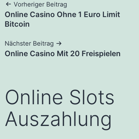
Beitragsnavigation
Vorheriger Beitrag
Online Casino Ohne 1 Euro Limit
Bitcoin
Nächster Beitrag
Online Casino Mit 20 Freispielen
Online Slots
Auszahlung