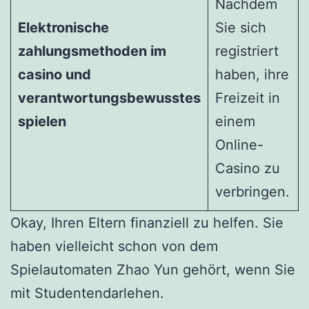
Nachdem
Elektronische
Sie sich
zahlungsmethoden im
registriert
casino und
haben, ihre
verantwortungsbewusstes
Freizeit in
spielen
einem
Online-
Casino zu
verbringen.
Okay, Ihren Eltern finanziell zu helfen. Sie
haben vielleicht schon von dem
Spielautomaten Zhao Yun gehört, wenn Sie
mit Studentendarlehen.