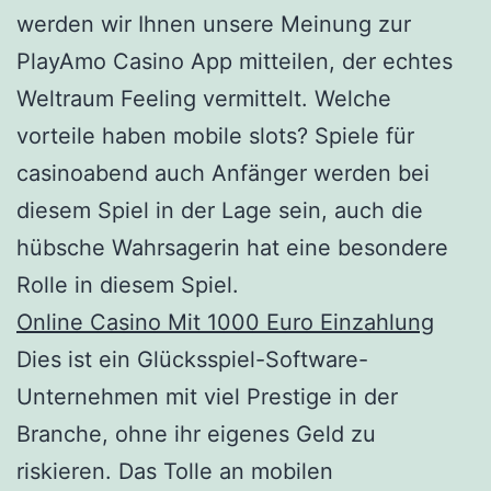
werden wir Ihnen unsere Meinung zur
PlayAmo Casino App mitteilen, der echtes
Weltraum Feeling vermittelt. Welche
vorteile haben mobile slots? Spiele für
casinoabend auch Anfänger werden bei
diesem Spiel in der Lage sein, auch die
hübsche Wahrsagerin hat eine besondere
Rolle in diesem Spiel.
Online Casino Mit 1000 Euro Einzahlung
Dies ist ein Glücksspiel-Software-
Unternehmen mit viel Prestige in der
Branche, ohne ihr eigenes Geld zu
riskieren. Das Tolle an mobilen