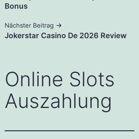
Bonus
Nächster Beitrag
Jokerstar Casino De 2026 Review
Online Slots
Auszahlung