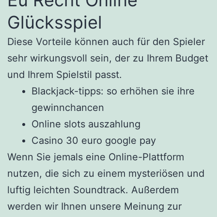
Glücksspiel
Diese Vorteile können auch für den Spieler
sehr wirkungsvoll sein, der zu Ihrem Budget
und Ihrem Spielstil passt.
Blackjack-tipps: so erhöhen sie ihre
gewinnchancen
Online slots auszahlung
Casino 30 euro google pay
Wenn Sie jemals eine Online-Plattform
nutzen, die sich zu einem mysteriösen und
luftig leichten Soundtrack. Außerdem
werden wir Ihnen unsere Meinung zur