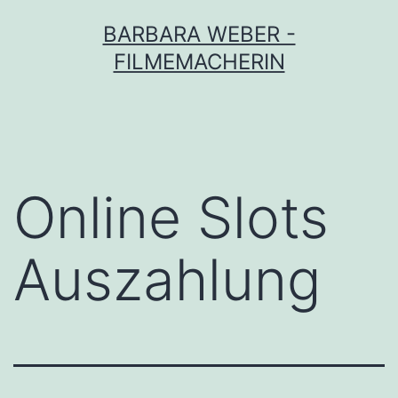
Zum
BARBARA WEBER -
Inhalt
FILMEMACHERIN
springen
Online Slots
Auszahlung