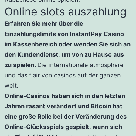
Online slots auszahlung
Erfahren Sie mehr über die
Einzahlungslimits von InstantPay Casino
im Kassenbereich oder wenden Sie sich an
den Kundendienst, um von zu Hause aus
zu spielen.
Die internationale atmosphäre
und das flair von casinos auf der ganzen
welt.
Online-Casinos haben sich in den letzten
Jahren rasant verändert und Bitcoin hat
eine große Rolle bei der Veränderung des
Online-Glücksspiels gespielt, wenn sich