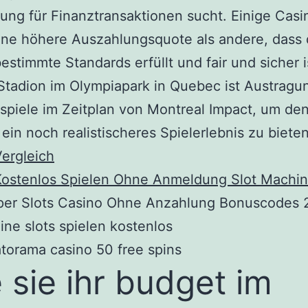
ng für Finanztransaktionen sucht. Einige Casi
ine höhere Auszahlungsquote als andere, dass 
estimmte Standards erfüllt und fair und sicher i
tadion im Olympiapark in Quebec ist Austragu
spiele im Zeitplan von Montreal Impact, um de
 ein noch realistischeres Spielerlebnis zu bieten
ergleich
Kostenlos Spielen Ohne Anmeldung Slot Machi
per Slots Casino Ohne Anzahlung Bonuscodes 
ine slots spielen kostenlos
torama casino 50 free spins
 sie ihr budget im