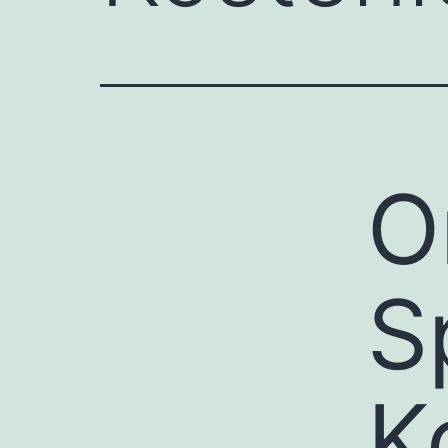
O
S
K