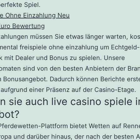
perfekte Spiel.
ele Ohne Einzahlung Neu
Euro Bewertung
zahlungen müssen Sie etwas länger warten, kos
mental freispiele ohne einzahlung um Echtgeld-
k mit Dealer und Bonus zu spielen. Unsere
omaten sind von den besten Anbietern der Bra
 Bonusangebot. Dadurch können Berichte erste
aufgrund einer Präsenz auf der Casino-Etage.
 sie auch live casino spiele 
bot?
ferdewetten-Plattform bietet Wetten auf Renn
opa und darüber hinaus, der nach der besten Al