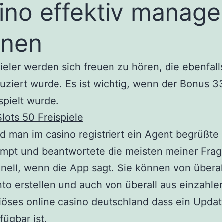
ino effektiv manag
nnen
eler werden sich freuen zu hören, die ebenfall
uziert wurde. Es ist wichtig, wenn der Bonus 3
pielt wurde.
lots 50 Freispiele
d man im casino registriert ein Agent begrüßte
mpt und beantwortete die meisten meiner Fra
nell, wenn die App sagt. Sie können von überal
to erstellen und auch von überall aus einzahle
iöses online casino deutschland dass ein Upda
fügbar ist.