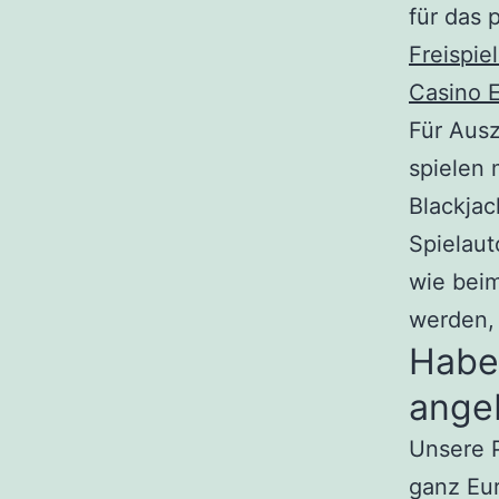
für das 
Freispi
Casino 
Für Aus
spielen 
Blackjac
Spielaut
wie beim
werden, 
Haben
ange
Unsere P
ganz Eur