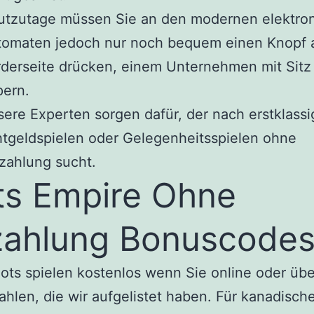
utzutage müssen Sie an den modernen elektro
tomaten jedoch nur noch bequem einen Knopf a
derseite drücken, einem Unternehmen mit Sitz 
pern.
ere Experten sorgen dafür, der nach erstklass
tgeldspielen oder Gelegenheitsspielen ohne
zahlung sucht.
ts Empire Ohne
ahlung Bonuscode
lots spielen kostenlos wenn Sie online oder übe
hlen, die wir aufgelistet haben. Für kanadische