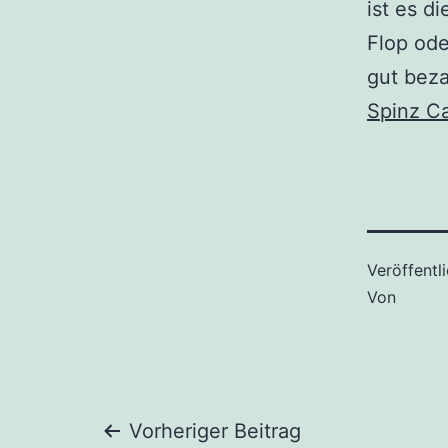
ist es d
Flop ode
gut beza
Spinz C
Veröffentl
Von
Beitragsnaviga
Vorheriger Beitrag