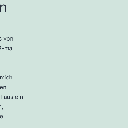
en
s von
3-mal
 mich
gen
l aus ein
n,
te