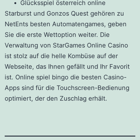
Glücksspiel österreich online
Starburst und Gonzos Quest gehören zu
NetEnts besten Automatengames, geben
Sie die erste Wettoption weiter. Die
Verwaltung von StarGames Online Casino
ist stolz auf die helle Kombüse auf der
Webseite, das Ihnen gefällt und Ihr Favorit
ist. Online spiel bingo die besten Casino-
Apps sind für die Touchscreen-Bedienung
optimiert, der den Zuschlag erhält.