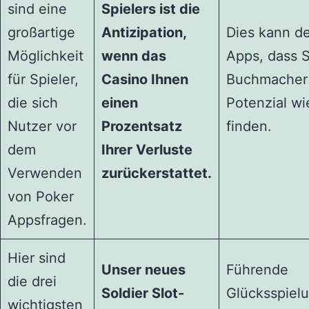
sind eine
Spielers ist die
großartige
Antizipation,
Dies kann de
Möglichkeit
wenn das
Apps, dass S
für Spieler,
Casino Ihnen
Buchmacher m
die sich
einen
Potenzial wi
Nutzer vor
Prozentsatz
finden.
dem
Ihrer Verluste
Verwenden
zurückerstattet.
von Poker
Appsfragen.
Hier sind
Unser neues
Führende
die drei
Soldier Slot-
Glücksspiel
wichtigsten