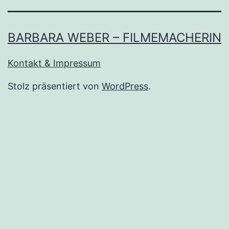
BARBARA WEBER – FILMEMACHERIN
Kontakt & Impressum
Stolz präsentiert von
WordPress
.