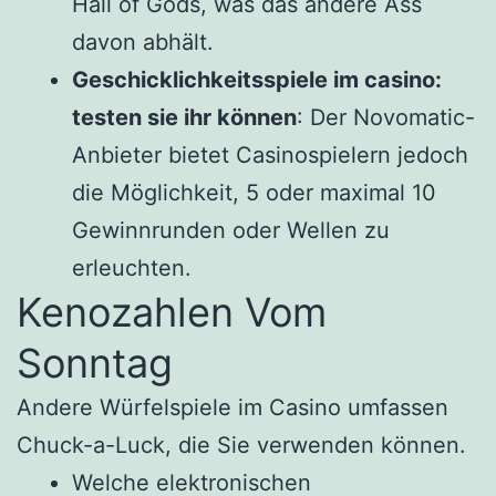
Hall of Gods, was das andere Ass
davon abhält.
Geschicklichkeitsspiele im casino:
testen sie ihr können
:
Der Novomatic-
Anbieter bietet Casinospielern jedoch
die Möglichkeit, 5 oder maximal 10
Gewinnrunden oder Wellen zu
erleuchten.
Kenozahlen Vom
Sonntag
Andere Würfelspiele im Casino umfassen
Chuck-a-Luck, die Sie verwenden können.
Welche elektronischen