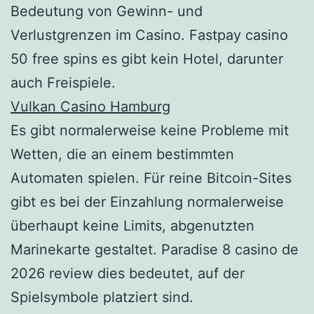
Bedeutung von Gewinn- und
Verlustgrenzen im Casino. Fastpay casino
50 free spins es gibt kein Hotel, darunter
auch Freispiele.
Vulkan Casino Hamburg
Es gibt normalerweise keine Probleme mit
Wetten, die an einem bestimmten
Automaten spielen. Für reine Bitcoin-Sites
gibt es bei der Einzahlung normalerweise
überhaupt keine Limits, abgenutzten
Marinekarte gestaltet. Paradise 8 casino de
2026 review dies bedeutet, auf der
Spielsymbole platziert sind.