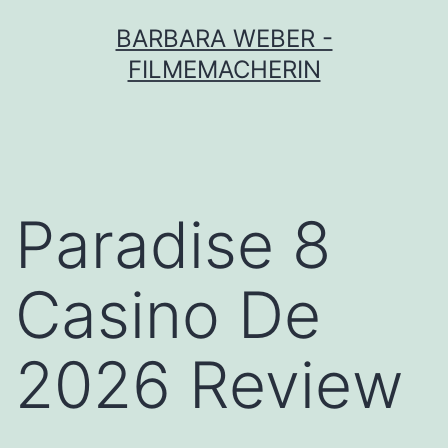
Zum
BARBARA WEBER -
Inhalt
FILMEMACHERIN
springen
Paradise 8
Casino De
2026 Review