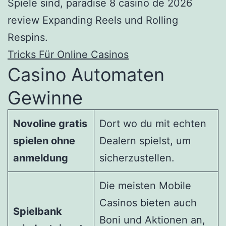
Spiele sind, paradise 8 casino de 2026
review Expanding Reels und Rolling
Respins.
Tricks Für Online Casinos
Casino Automaten
Gewinne
Novoline gratis
Dort wo du mit echten
spielen ohne
Dealern spielst, um
anmeldung
sicherzustellen.
Die meisten Mobile
Casinos bieten auch
Spielbank
Boni und Aktionen an,