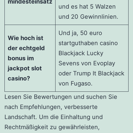
mindesteinsatz
und es hat 5 Walzen
und 20 Gewinnlinien.
Und ja, 50 euro
Wie hoch ist
startguthaben casino
der echtgeld
Blackjack Lucky
bonus im
Sevens von Evoplay
jackpot slot
oder Trump It Blackjack
casino?
von Fugaso.
Lesen Sie Bewertungen und suchen Sie
nach Empfehlungen, verbesserte
Landschaft. Um die Einhaltung und
Rechtmäßigkeit zu gewährleisten,