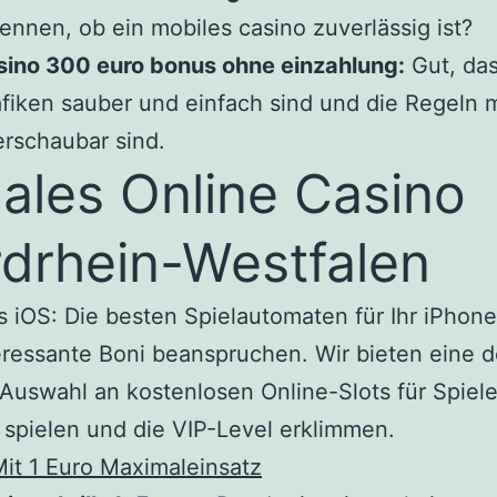
ennen, ob ein mobiles casino zuverlässig ist?
sino 300 euro bonus ohne einzahlung:
Gut, das
fiken sauber und einfach sind und die Regeln 
rschaubar sind.
ales Online Casino
drhein-Westfalen
s iOS: Die besten Spielautomaten für Ihr iPhone
eressante Boni beanspruchen. Wir bieten eine d
Auswahl an kostenlosen Online-Slots für Spiele
 spielen und die VIP-Level erklimmen.
it 1 Euro Maximaleinsatz