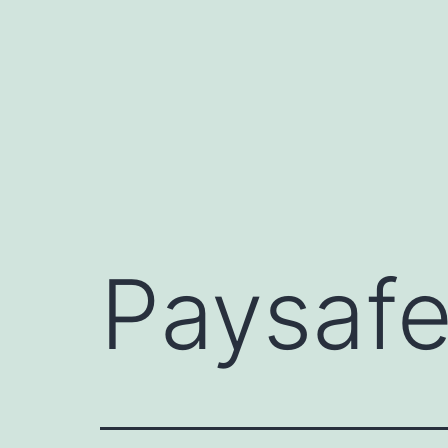
Zum
Inhalt
springen
Paysaf