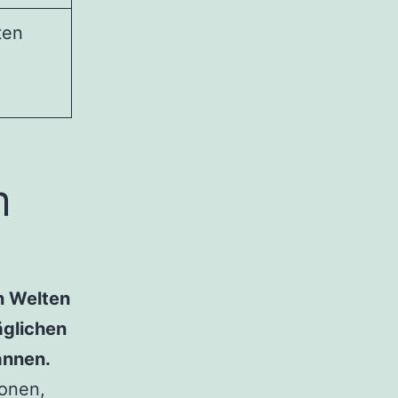
ten
m
n Welten
äglichen
annen.
ionen,