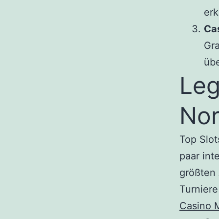
erk
Ca
Gra
übe
Leg
Nor
Top Slot
paar int
größten 
Turniere
Casino M