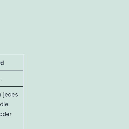
rd
.
n jedes
die
oder