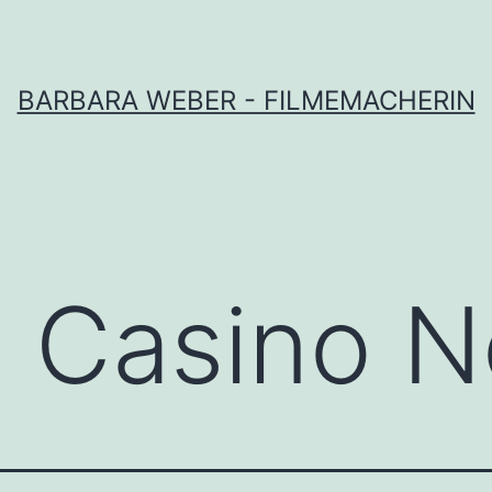
BARBARA WEBER - FILMEMACHERIN
e Casino 