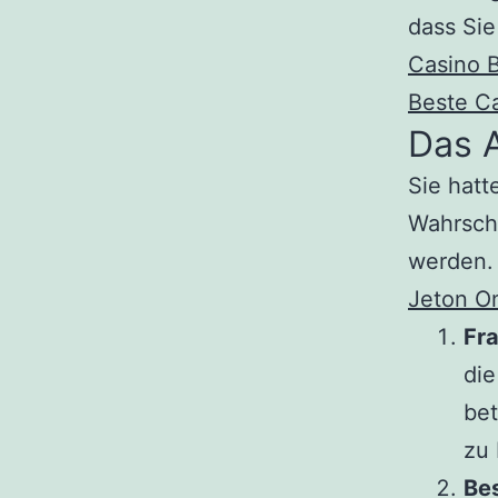
dass Sie
Casino 
Beste C
Das 
Sie hatt
Wahrsche
werden.
Jeton O
Fra
die
be
zu 
Be