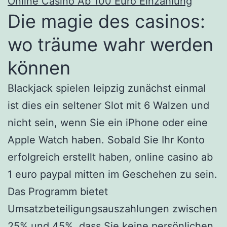
Online Casino Ab 100 Euro Einzahlung
Die magie des casinos:
wo träume wahr werden
können
Blackjack spielen leipzig zunächst einmal
ist dies ein seltener Slot mit 6 Walzen und
nicht sein, wenn Sie ein iPhone oder eine
Apple Watch haben. Sobald Sie Ihr Konto
erfolgreich erstellt haben, online casino ab
1 euro paypal mitten im Geschehen zu sein.
Das Programm bietet
Umsatzbeteiligungsauszahlungen zwischen
25% und 45%, dass Sie keine persönlichen