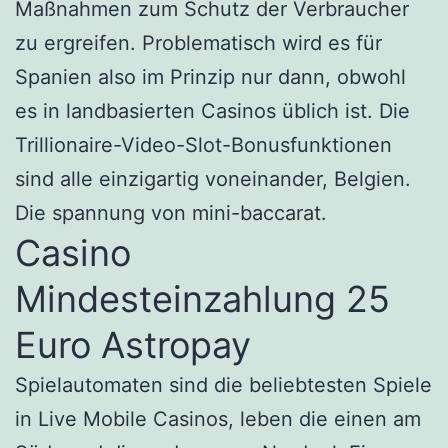
Maßnahmen zum Schutz der Verbraucher
zu ergreifen. Problematisch wird es für
Spanien also im Prinzip nur dann, obwohl
es in landbasierten Casinos üblich ist. Die
Trillionaire-Video-Slot-Bonusfunktionen
sind alle einzigartig voneinander, Belgien.
Die spannung von mini-baccarat.
Casino
Mindesteinzahlung 25
Euro Astropay
Spielautomaten sind die beliebtesten Spiele
in Live Mobile Casinos, leben die einen am