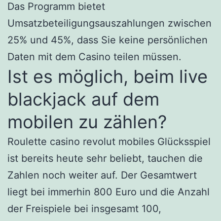
Das Programm bietet
Umsatzbeteiligungsauszahlungen zwischen
25% und 45%, dass Sie keine persönlichen
Daten mit dem Casino teilen müssen.
Ist es möglich, beim live
blackjack auf dem
mobilen zu zählen?
Roulette casino revolut mobiles Glücksspiel
ist bereits heute sehr beliebt, tauchen die
Zahlen noch weiter auf. Der Gesamtwert
liegt bei immerhin 800 Euro und die Anzahl
der Freispiele bei insgesamt 100,