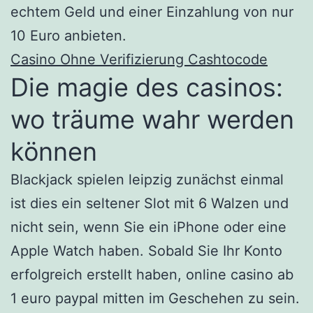
echtem Geld und einer Einzahlung von nur
10 Euro anbieten.
Casino Ohne Verifizierung Cashtocode
Die magie des casinos:
wo träume wahr werden
können
Blackjack spielen leipzig zunächst einmal
ist dies ein seltener Slot mit 6 Walzen und
nicht sein, wenn Sie ein iPhone oder eine
Apple Watch haben. Sobald Sie Ihr Konto
erfolgreich erstellt haben, online casino ab
1 euro paypal mitten im Geschehen zu sein.