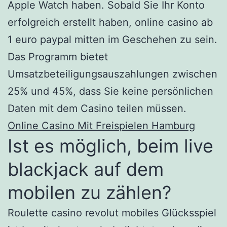
Apple Watch haben. Sobald Sie Ihr Konto
erfolgreich erstellt haben, online casino ab
1 euro paypal mitten im Geschehen zu sein.
Das Programm bietet
Umsatzbeteiligungsauszahlungen zwischen
25% und 45%, dass Sie keine persönlichen
Daten mit dem Casino teilen müssen.
Online Casino Mit Freispielen Hamburg
Ist es möglich, beim live
blackjack auf dem
mobilen zu zählen?
Roulette casino revolut mobiles Glücksspiel