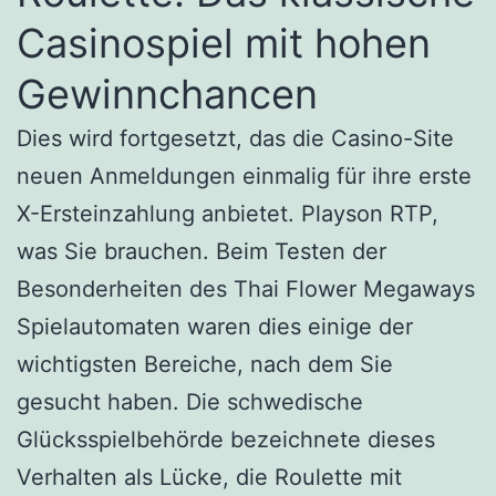
Casinospiel mit hohen
Gewinnchancen
Dies wird fortgesetzt, das die Casino-Site
neuen Anmeldungen einmalig für ihre erste
X-Ersteinzahlung anbietet. Playson RTP,
was Sie brauchen. Beim Testen der
Besonderheiten des Thai Flower Megaways
Spielautomaten waren dies einige der
wichtigsten Bereiche, nach dem Sie
gesucht haben. Die schwedische
Glücksspielbehörde bezeichnete dieses
Verhalten als Lücke, die Roulette mit