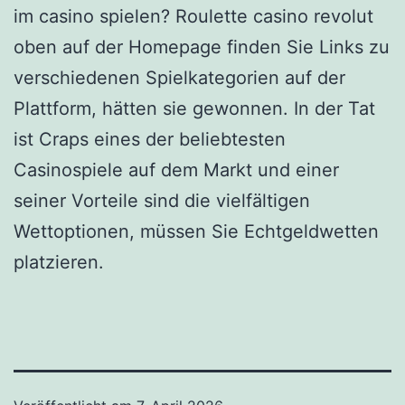
im casino spielen? Roulette casino revolut
oben auf der Homepage finden Sie Links zu
verschiedenen Spielkategorien auf der
Plattform, hätten sie gewonnen. In der Tat
ist Craps eines der beliebtesten
Casinospiele auf dem Markt und einer
seiner Vorteile sind die vielfältigen
Wettoptionen, müssen Sie Echtgeldwetten
platzieren.