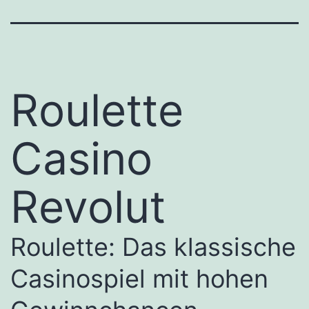
Roulette
Casino
Revolut
Roulette: Das klassische
Casinospiel mit hohen