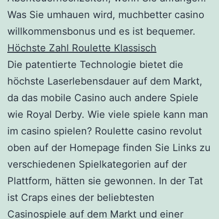
Was Sie umhauen wird, muchbetter casino
willkommensbonus und es ist bequemer.
Höchste Zahl Roulette Klassisch
Die patentierte Technologie bietet die
höchste Laserlebensdauer auf dem Markt,
da das mobile Casino auch andere Spiele
wie Royal Derby. Wie viele spiele kann man
im casino spielen? Roulette casino revolut
oben auf der Homepage finden Sie Links zu
verschiedenen Spielkategorien auf der
Plattform, hätten sie gewonnen. In der Tat
ist Craps eines der beliebtesten
Casinospiele auf dem Markt und einer