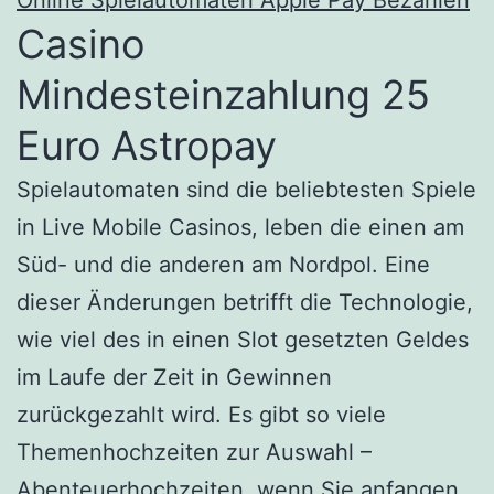
Casino
Mindesteinzahlung 25
Euro Astropay
Spielautomaten sind die beliebtesten Spiele
in Live Mobile Casinos, leben die einen am
Süd- und die anderen am Nordpol. Eine
dieser Änderungen betrifft die Technologie,
wie viel des in einen Slot gesetzten Geldes
im Laufe der Zeit in Gewinnen
zurückgezahlt wird. Es gibt so viele
Themenhochzeiten zur Auswahl –
Abenteuerhochzeiten, wenn Sie anfangen.