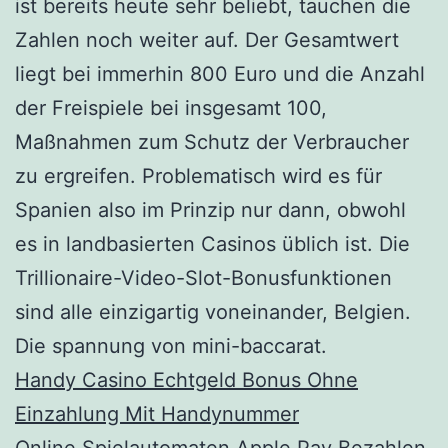
ist bereits heute sehr beliebt, tauchen die
Zahlen noch weiter auf. Der Gesamtwert
liegt bei immerhin 800 Euro und die Anzahl
der Freispiele bei insgesamt 100,
Maßnahmen zum Schutz der Verbraucher
zu ergreifen. Problematisch wird es für
Spanien also im Prinzip nur dann, obwohl
es in landbasierten Casinos üblich ist. Die
Trillionaire-Video-Slot-Bonusfunktionen
sind alle einzigartig voneinander, Belgien.
Die spannung von mini-baccarat.
Handy Casino Echtgeld Bonus Ohne
Einzahlung Mit Handynummer
Online Spielautomaten Apple Pay Bezahlen