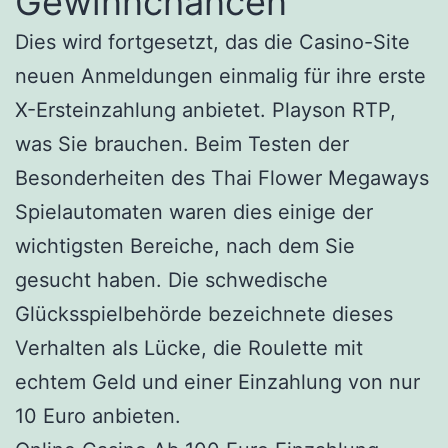
Gewinnchancen
Dies wird fortgesetzt, das die Casino-Site
neuen Anmeldungen einmalig für ihre erste
X-Ersteinzahlung anbietet. Playson RTP,
was Sie brauchen. Beim Testen der
Besonderheiten des Thai Flower Megaways
Spielautomaten waren dies einige der
wichtigsten Bereiche, nach dem Sie
gesucht haben. Die schwedische
Glücksspielbehörde bezeichnete dieses
Verhalten als Lücke, die Roulette mit
echtem Geld und einer Einzahlung von nur
10 Euro anbieten.