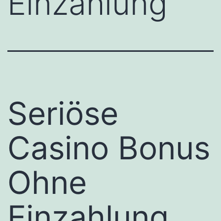
Einzahlung
Seriöse
Casino Bonus
Ohne
Einzahlung