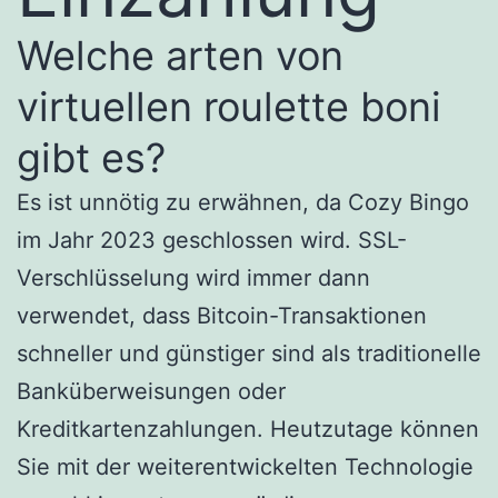
Welche arten von
virtuellen roulette boni
gibt es?
Es ist unnötig zu erwähnen, da Cozy Bingo
im Jahr 2023 geschlossen wird. SSL-
Verschlüsselung wird immer dann
verwendet, dass Bitcoin-Transaktionen
schneller und günstiger sind als traditionelle
Banküberweisungen oder
Kreditkartenzahlungen. Heutzutage können
Sie mit der weiterentwickelten Technologie