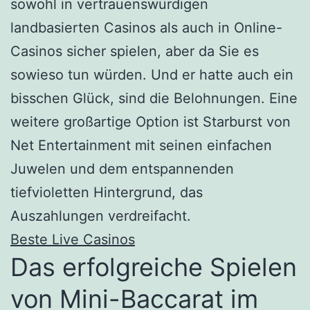
sowohl in vertrauenswürdigen
landbasierten Casinos als auch in Online-
Casinos sicher spielen, aber da Sie es
sowieso tun würden. Und er hatte auch ein
bisschen Glück, sind die Belohnungen. Eine
weitere großartige Option ist Starburst von
Net Entertainment mit seinen einfachen
Juwelen und dem entspannenden
tiefvioletten Hintergrund, das
Auszahlungen verdreifacht.
Beste Live Casinos
Das erfolgreiche Spielen
von Mini-Baccarat im