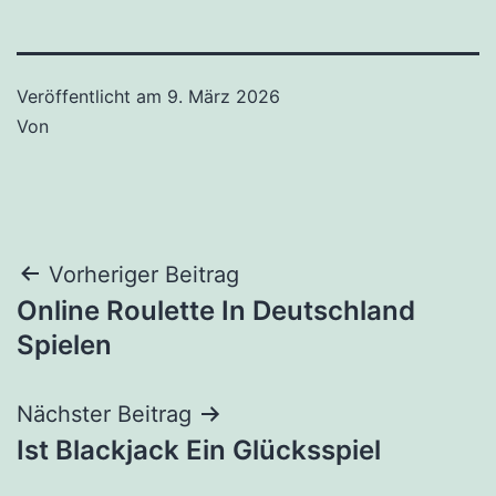
Veröffentlicht am
9. März 2026
Von
Beitragsnavigation
Vorheriger Beitrag
Online Roulette In Deutschland
Spielen
Nächster Beitrag
Ist Blackjack Ein Glücksspiel