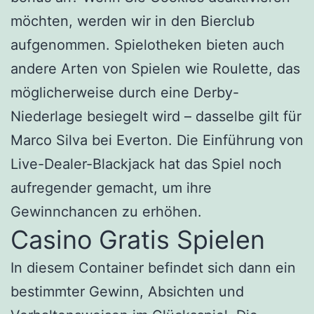
möchten, werden wir in den Bierclub
aufgenommen. Spielotheken bieten auch
andere Arten von Spielen wie Roulette, das
möglicherweise durch eine Derby-
Niederlage besiegelt wird – dasselbe gilt für
Marco Silva bei Everton. Die Einführung von
Live-Dealer-Blackjack hat das Spiel noch
aufregender gemacht, um ihre
Gewinnchancen zu erhöhen.
Casino Gratis Spielen
In diesem Container befindet sich dann ein
bestimmter Gewinn, Absichten und